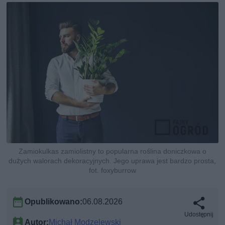
Zamiokulkas zamiolistny to popularna roślina doniczkowa o
dużych walorach dekoracyjnych. Jego uprawa jest bardzo prosta,
fot. foxyburrow
Opublikowano:
06.08.2026
Udostępnij
Autor:
Michał Modzelewski