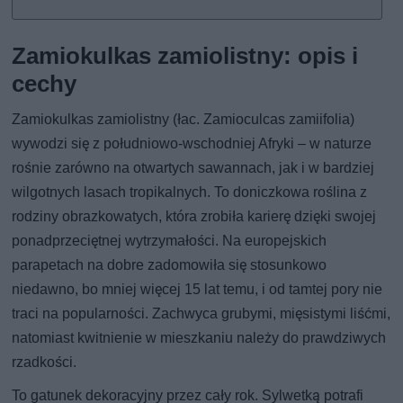
Zamiokulkas zamiolistny: opis i
cechy
Zamiokulkas zamiolistny (łac. Zamioculcas zamiifolia)
wywodzi się z południowo-wschodniej Afryki – w naturze
rośnie zarówno na otwartych sawannach, jak i w bardziej
wilgotnych lasach tropikalnych. To doniczkowa roślina z
rodziny obrazkowatych, która zrobiła karierę dzięki swojej
ponadprzeciętnej wytrzymałości. Na europejskich
parapetach na dobre zadomowiła się stosunkowo
niedawno, bo mniej więcej 15 lat temu, i od tamtej pory nie
traci na popularności. Zachwyca grubymi, mięsistymi liśćmi,
natomiast kwitnienie w mieszkaniu należy do prawdziwych
rzadkości.
To gatunek dekoracyjny przez cały rok. Sylwetką potrafi