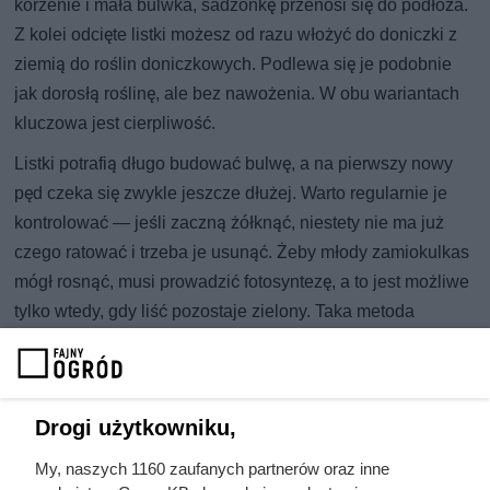
korzenie i mała bulwka, sadzonkę przenosi się do podłoża.
Z kolei odcięte listki możesz od razu włożyć do doniczki z
ziemią do roślin doniczkowych. Podlewa się je podobnie
jak dorosłą roślinę, ale bez nawożenia. W obu wariantach
kluczowa jest cierpliwość.
Listki potrafią długo budować bulwę, a na pierwszy nowy
pęd czeka się zwykle jeszcze dłużej. Warto regularnie je
kontrolować — jeśli zaczną żółknąć, niestety nie ma już
czego ratować i trzeba je usunąć. Żeby młody zamiokulkas
mógł rosnąć, musi prowadzić fotosyntezę, a to jest możliwe
tylko wtedy, gdy liść pozostaje zielony. Taka metoda
rozmnażania może zająć nawet 1,5–2 lata, choć czasem
udaje się szybciej. Wysiłek jest jednak niewielki, a
satysfakcja z własnoręcznie wyhodowanej rośliny
Drogi użytkowniku,
naprawdę duża.
Teoretycznie zamiokulkasa można rozmnożyć także z
My, naszych 1160 zaufanych partnerów oraz inne