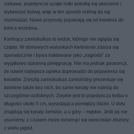
ciekawe, pojedyncze ucięte listki potrafią się ukorzenić i
wytworzyć bulwę, więc w ten sposób roślinę da się
rozmnażać. Nowe przyrosty pojawiają się od kwietnia do
końca września.
Kwitnący zamiokulkas to widok, którego nie ogląda się
często. W domowych warunkach kwitnienie zdarza się
sporadycznie i bywa traktowane jako „nagroda” za
wyjątkowo staranną pielęgnację. Nie ma jednak gwarancji,
że nawet najlepsza opieka doprowadzi do pojawienia się
kwiatów. Zresztą zamiokulkas zamiolistny prezentuje się
świetnie także bez nich, bo same kwiaty nie należą do
szczególnie ozdobnych. Zwykle jest to pojedyncza kolba o
długości około 5 cm, wyrastająca pomiędzy liśćmi. U dołu
znajdują się kwiaty żeńskie, a u góry – męskie. Jeśli jej nie
usuniemy, z czasem może rozwinąć się owocostan złożony
z wielu jagód.