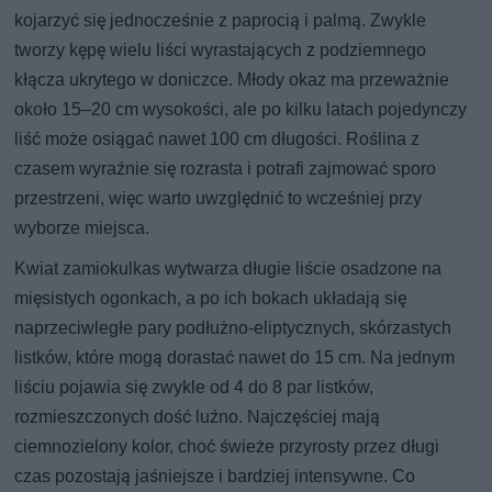
kojarzyć się jednocześnie z paprocią i palmą. Zwykle
tworzy kępę wielu liści wyrastających z podziemnego
kłącza ukrytego w doniczce. Młody okaz ma przeważnie
około 15–20 cm wysokości, ale po kilku latach pojedynczy
liść może osiągać nawet 100 cm długości. Roślina z
czasem wyraźnie się rozrasta i potrafi zajmować sporo
przestrzeni, więc warto uwzględnić to wcześniej przy
wyborze miejsca.
Kwiat zamiokulkas wytwarza długie liście osadzone na
mięsistych ogonkach, a po ich bokach układają się
naprzeciwległe pary podłużno-eliptycznych, skórzastych
listków, które mogą dorastać nawet do 15 cm. Na jednym
liściu pojawia się zwykle od 4 do 8 par listków,
rozmieszczonych dość luźno. Najczęściej mają
ciemnozielony kolor, choć świeże przyrosty przez długi
czas pozostają jaśniejsze i bardziej intensywne. Co