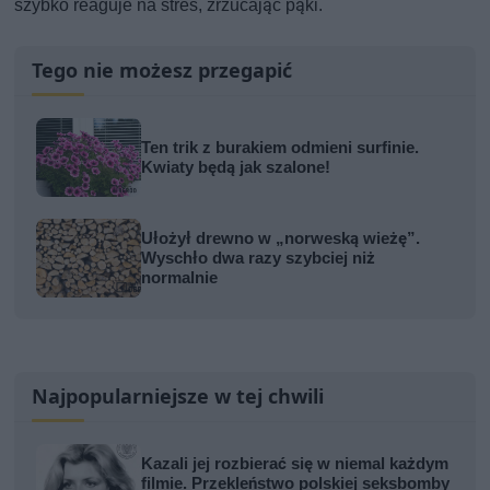
szybko reaguje na stres, zrzucając pąki.
Tego nie możesz przegapić
Ten trik z burakiem odmieni surfinie.
Kwiaty będą jak szalone!
Ułożył drewno w „norweską wieżę”.
Wyschło dwa razy szybciej niż
normalnie
Najpopularniejsze w tej chwili
Kazali jej rozbierać się w niemal każdym
filmie. Przekleństwo polskiej seksbomby