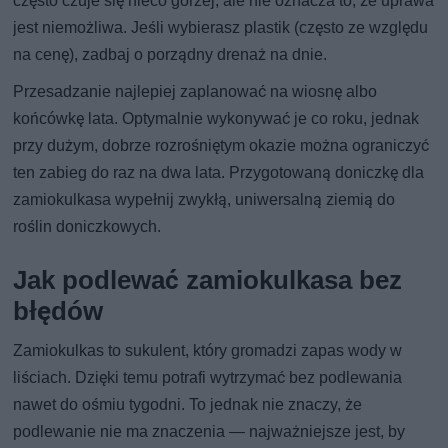
często czuje się nieco gorzej, ale nie oznacza to, że uprawa
jest niemożliwa. Jeśli wybierasz plastik (często ze względu
na cenę), zadbaj o porządny drenaż na dnie.
Przesadzanie najlepiej zaplanować na wiosnę albo
końcówkę lata. Optymalnie wykonywać je co roku, jednak
przy dużym, dobrze rozrośniętym okazie można ograniczyć
ten zabieg do raz na dwa lata. Przygotowaną doniczkę dla
zamiokulkasa wypełnij zwykłą, uniwersalną ziemią do
roślin doniczkowych.
Jak podlewać zamiokulkasa bez
błędów
Zamiokulkas to sukulent, który gromadzi zapas wody w
liściach. Dzięki temu potrafi wytrzymać bez podlewania
nawet do ośmiu tygodni. To jednak nie znaczy, że
podlewanie nie ma znaczenia — najważniejsze jest, by