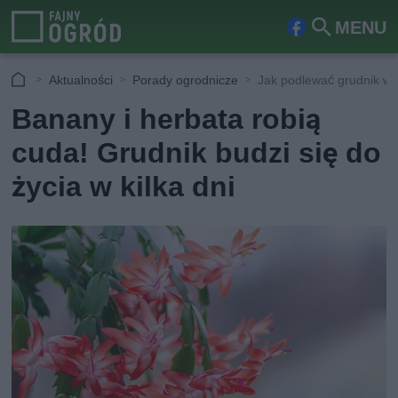
MENU
Fa
Szu
ceb
kaj
Aktualności
Porady ogrodnicze
Jak podlewać grudnik w 
ook
Banany i herbata robią
cuda! Grudnik budzi się do
życia w kilka dni