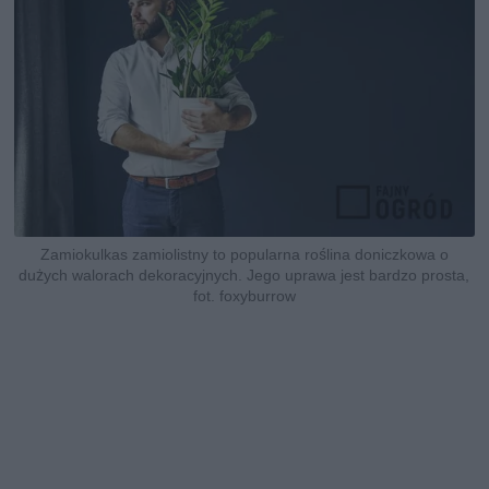
Zamiokulkas zamiolistny to popularna roślina doniczkowa o
dużych walorach dekoracyjnych. Jego uprawa jest bardzo prosta,
fot. foxyburrow