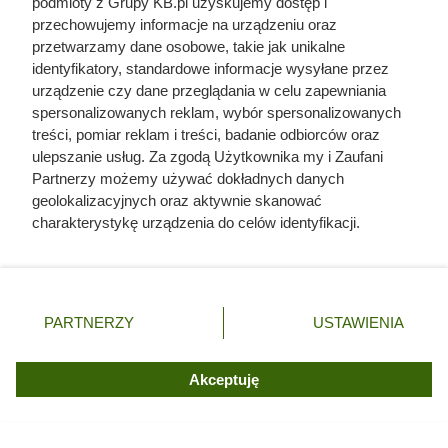
podmioty z Grupy KB.pl uzyskujemy dostęp i
przechowujemy informacje na urządzeniu oraz
przetwarzamy dane osobowe, takie jak unikalne
identyfikatory, standardowe informacje wysyłane przez
urządzenie czy dane przeglądania w celu zapewniania
Czytaj także:
spersonalizowanych reklam, wybór spersonalizowanych
treści, pomiar reklam i treści, badanie odbiorców oraz
Art. 150 Kodeksu cywilnego. Tyle może zrobić
ulepszanie usług. Za zgodą Użytkownika my i Zaufani
sąsiad z pnączami przy płocie
Partnerzy możemy używać dokładnych danych
geolokalizacyjnych oraz aktywnie skanować
charakterystykę urządzenia do celów identyfikacji.
Posadziła kilka sadzonek przy oczku wodnym.
Ponieważ cenimy Twoją prywatność, prosimy o zgodę na
Po latach były już wszędzie
korzystanie z tych technologii poprzez kliknięcie
„Akceptuję”. Zgoda jest dobrowolna i zawsze możesz ją
Ta roślina błyskawicznie wypiera hortensje.
zmienić/wycofać klikając przycisk ustawień prywatności
PARTNERZY
USTAWIENIA
Zobacz, czemu wszyscy ją sadzą
znajdujący się w lewym dolnym rogu strony. Niektóre
rodzaje przetwarzania danych nie wymagają zgody
użytkownika, ale masz prawo sprzeciwić się takiemu
Akceptuję
Załóż czarny worek na bukszpan na 12 godzin.
przetwarzaniu. Preferencje będą miały zastosowania tylko
Prosty trik usuwa gąsienice ćmy bez chemii
na tej witrynie.