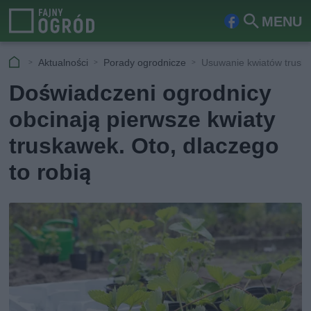
MENU
Fa
Szu
ceb
kaj
Aktualności
Porady ogrodnicze
Usuwanie kwiatów trusk
ook
Doświadczeni ogrodnicy
obcinają pierwsze kwiaty
truskawek. Oto, dlaczego
to robią