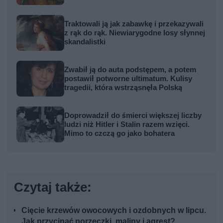
Traktowali ją jak zabawkę i przekazywali
z rąk do rąk. Niewiarygodne losy słynnej
skandalistki
Zwabił ją do auta podstępem, a potem
postawił potworne ultimatum. Kulisy
tragedii, która wstrząsnęła Polską
Doprowadził do śmierci większej liczby
ludzi niż Hitler i Stalin razem wzięci.
Mimo to czczą go jako bohatera
Czytaj także:
Cięcie krzewów owocowych i ozdobnych w lipcu.
Jak przycinać porzeczki, maliny i agrest?