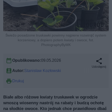
Świeżo posadzone truskawki powinny najpierw rozwinąć system
korzeniowy, a dopiero potem kwiaty i owoce, fot.
PhotographyByMK
Opublikowano:
09.05.2026
Udostępnij
Autor:
Stanisław Kozłowski
Drukuj
Białe albo różowe kwiaty truskawek w ogrodzie
wnoszą wiosenny nastrój na rabaty i budzą ochotę
na słodkie owoce. Kto jednak chce prawidłowo dbać