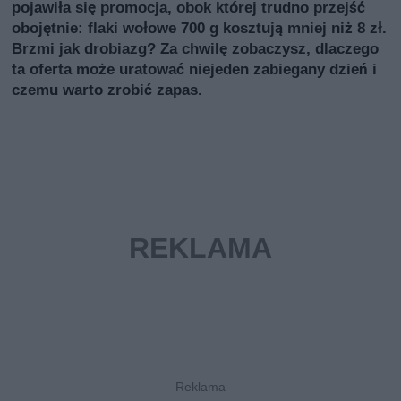
pojawiła się promocja, obok której trudno przejść
obojętnie: flaki wołowe 700 g kosztują mniej niż 8 zł.
Brzmi jak drobiazg? Za chwilę zobaczysz, dlaczego
ta oferta może uratować niejeden zabiegany dzień i
czemu warto zrobić zapas.