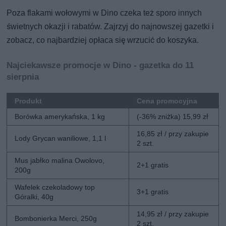
Poza flakami wołowymi w Dino czeka też sporo innych
świetnych okazji i rabatów. Zajrzyj do najnowszej gazetki i
zobacz, co najbardziej opłaca się wrzucić do koszyka.
Najciekawsze promocje w Dino - gazetka do 11
sierpnia
Produkt
Cena promocyjna
Borówka amerykańska, 1 kg
(-36% zniżka) 15,99 zł
16,85 zł / przy zakupie
Lody Grycan waniliowe, 1,1 l
2 szt.
Mus jabłko malina Owolovo,
2+1 gratis
200g
Wafelek czekoladowy top
3+1 gratis
Góralki, 40g
14,95 zł / przy zakupie
Bombonierka Merci, 250g
2 szt.