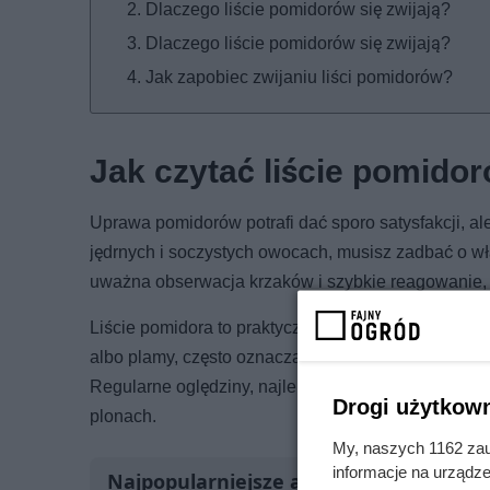
Dlaczego liście pomidorów się zwijają?
Dlaczego liście pomidorów się zwijają?
Jak zapobiec zwijaniu liści pomidorów?
Jak czytać liście pomido
Uprawa pomidorów potrafi dać sporo satysfakcji, al
jędrnych i soczystych owocach, musisz zadbać o wł
uważna obserwacja krzaków i szybkie reagowanie, 
Liście pomidora to praktycznie „tablica informacyjna
albo plamy, często oznacza to niedobory składnikó
Regularne oględziny, najlepiej co kilka dni, pozwal
Drogi użytkown
plonach.
My, naszych 1162 zau
informacje na urządze
Najpopularniejsze artykuły