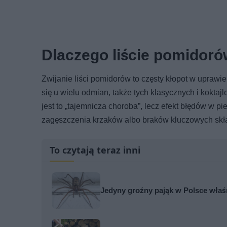
Dlaczego liście pomidorów
Zwijanie liści pomidorów to częsty kłopot w uprawi
się u wielu odmian, także tych klasycznych i koktaj
jest to „tajemnicza choroba”, lecz efekt błędów w p
zagęszczenia krzaków albo braków kluczowych sk
To czytają teraz inni
Jedyny groźny pająk w Polsce właś