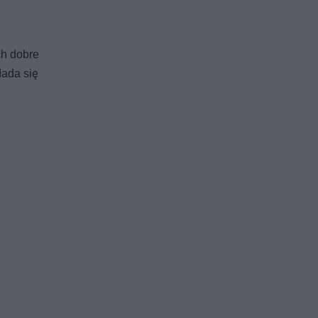
ch dobre
łada się