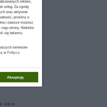
alizowanych reklam,
ie usług. Za zgodą
ych oraz aktywnie
watność, prosimy o
wolna i zawsze możesz
 rogu strony. Niektóre
ić się takiemu
 naszych serwisów
esz w
Polityce
ziemia
Akceptuję
i. Gdy to