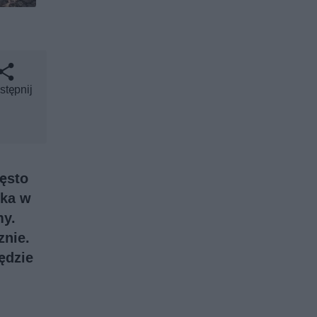
stępnij
zęsto
łka w
my.
znie.
ędzie