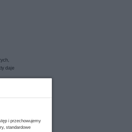
żych,
ty daje
arwienia
.
 się na
stęp i przechowujemy
ory, standardowe