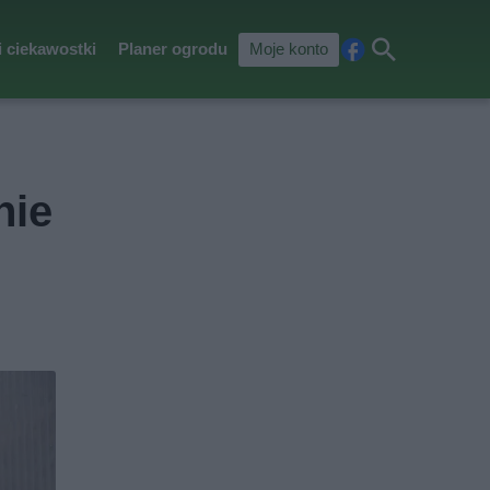
i ciekawostki
Planer ogrodu
Moje konto
Fa
Szu
ceb
kaj
ook
nie