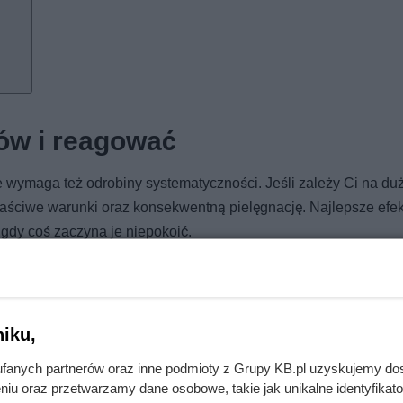
rów i reagować
e wymaga też odrobiny systematyczności. Jeśli zależy Ci na du
aściwe warunki oraz konsekwentną pielęgnację. Najlepsze efek
gdy coś zaczyna je niepokoić.
” o kondycji rośliny. Gdy pojawia się żółknięcie, zwijanie, przeb
w, rozwijającą się chorobę lub błąd w podlewaniu czy nawożeniu
ają wyłapać pierwsze sygnały i zadziałać, zanim problem odbije
iku,
fanych partnerów oraz inne podmioty z Grupy KB.pl uzyskujemy do
niu oraz przetwarzamy dane osobowe, takie jak unikalne identyfikat