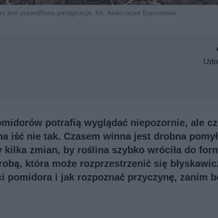
żna jest prawidłowa pielęgnacja, fot. Анастасия Бурлакова
Udo
pomidorów potrafią wyglądać niepozornie, ale c
a iść nie tak. Czasem winna jest drobna pomy
kilka zmian, by roślina szybko wróciła do for
obą, która może rozprzestrzenić się błyskawic
ci pomidora i jak rozpoznać przyczynę, zanim b