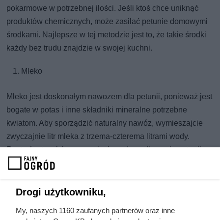
pokarmowe w potrzebnej ilości. Jeśli ktoś chce uniknąć
produktów chemicznych, może zasilać petunie domowymi
środkami. Najlepsze w tej metodzie jest to, że takie środki
każdy bez trudu znajdzie w swojej kuchni.
Mleko
Mleko jest doskonałym nawozem dla petunii, ponieważ jest
bogate w potas i inne składniki mineralne potrzebne
kwiatom. Aby sporządzić naturalny nawóz, wymieszajcie
zwyczajnie litr mleka z trzema-czterema litrami wody.
Roztwór stosujcie raz w miesiącu do podlewania petunii.
Drożdże
Drogi użytkowniku,
Drożdże mogą przedłużyć okres kwitnienia petunii i
My, naszych 1160 zaufanych partnerów oraz inne
pobudzać rozwój pąków. Nawóz może sporządzić w