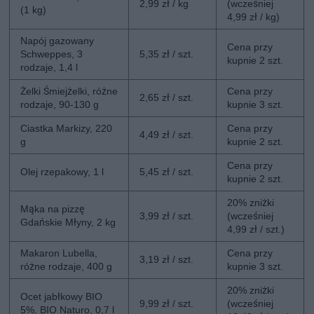
2,99 zł / kg
(wcześniej
(1 kg)
4,99 zł / kg)
Napój gazowany
Cena przy
Schweppes, 3
5,35 zł / szt.
kupnie 2 szt.
rodzaje, 1,4 l
Żelki Śmiejżelki, różne
Cena przy
2,65 zł / szt.
rodzaje, 90-130 g
kupnie 3 szt.
Ciastka Markizy, 220
Cena przy
4,49 zł / szt.
g
kupnie 2 szt.
Cena przy
Olej rzepakowy, 1 l
5,45 zł / szt.
kupnie 2 szt.
20% zniżki
Mąka na pizzę
3,99 zł / szt.
(wcześniej
Gdańskie Młyny, 2 kg
4,99 zł / szt.)
Makaron Lubella,
Cena przy
3,19 zł / szt.
różne rodzaje, 400 g
kupnie 3 szt.
20% zniżki
Ocet jabłkowy BIO
9,99 zł / szt.
(wcześniej
5%, BIO Naturo, 0,7 l