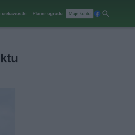
i ciekawostki
Planer ogrodu
Moje konto
Fa
Szu
ceb
kaj
ook
uktu