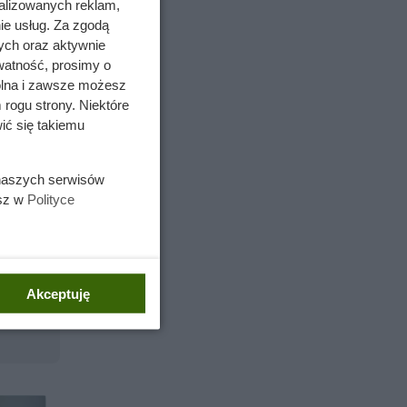
k, dzięki
alizowanych reklam,
ie usług. Za zgodą
uchni.
ych oraz aktywnie
z bez
watność, prosimy o
przy
wolna i zawsze możesz
 rogu strony. Niektóre
ić się takiemu
 naszych serwisów
esz w
Polityce
Akceptuję