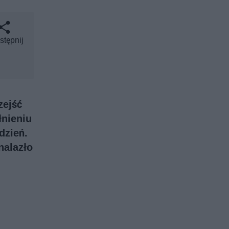
stępnij
zejść
łnieniu
dzień.
nalazło