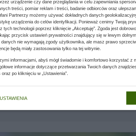
 palmowego
. Ma delikatną konsystencję i łagodny, neutralny sma
przez urządzenie czy dane przeglądania w celu zapewniania sperson
ych treści, pomiar reklam i treści, badanie odbiorców oraz ulepszan
wania czy pieczenia, będąc wygodnym wyborem do codziennej k
fani Partnerzy możemy używać dokładnych danych geolokalizacyjn
 w promocji
1+1 gratis
przy zakupie dwóch sztuk drugą dostajes
tykę urządzenia do celów identyfikacji. Ponieważ cenimy Twoją pry
49 zł.
Żeby skorzystać z tej oferty, trzeba wziąć dwie sztuki — 
z tych technologii poprzez kliknięcie „Akceptuję”. Zgoda jest dobro
ł za 1 opakowanie.
ikając przycisk ustawień prywatności znajdujący się w lewym dolnym
a danych nie wymagają zgody użytkownika, ale masz prawo sprzeciw
ncje będą miały zastosowania tylko na tej witrynie.
szymi informacjami, abyś mógł świadomie i komfortowo korzystać z
gółowe informacje dotyczące przetwarzania Twoich danych znajdzi
s
oraz po kliknięciu w „Ustawienia”.
nie. Ten superowoc wyrośnie tuż pod Twoim nosem
USTAWIENIA
nie wchodzi do domów. Polacy nie wiedzą, jak reagować