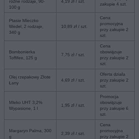
różne rodzaje, 90-
4,19 zł / szt.
zakupie 4 szt.
100 g
Cena
Ptasie Mleczko
promocyjna
Wedel, 2 rodzaje,
10,89 zł / szt.
przy zakupie 2
340 g
szt.
Cena
Bombonierka
obowiązuje
7,75 zł / szt.
Toffifee, 125 g
przy zakupie 2
szt.
Oferta działa
Olej rzepakowy Złote
4,69 zł / szt.
przy zakupie 2
Łany
szt.
Promocja
Mleko UHT 3,2%
obowiązuje
1,95 zł / szt.
Wypasione, 1 l
przy zakupie 6
szt.
Cena
Margaryn Palma, 300
promocyjna
2,39 zł / szt.
g
przy zakupie 2