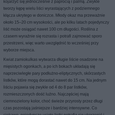
kojarzyć się jednocześnie z paprocią i palmą. Zwykle
tworzy kępę wielu liści wyrastających z podziemnego
kłącza ukrytego w doniczce. Młody okaz ma przeważnie
około 15–20 cm wysokości, ale po kilku latach pojedynczy
liść może osiągać nawet 100 cm długości. Roślina z
czasem wyraźnie się rozrasta i potrafi zajmować sporo
przestrzeni, więc warto uwzględnić to wcześniej przy
wyborze miejsca.
Kwiat zamiokulkas wytwarza długie liście osadzone na
mięsistych ogonkach, a po ich bokach układają się
naprzeciwległe pary podłużno-eliptycznych, skórzastych
listków, które mogą dorastać nawet do 15 cm. Na jednym
liściu pojawia się zwykle od 4 do 8 par listków,
rozmieszczonych dość luźno. Najczęściej mają
ciemnozielony kolor, choć świeże przyrosty przez długi
czas pozostają jaśniejsze i bardziej intensywne. Co
ciekawe, pojedyncze ucięte listki potrafią się ukorzenić i