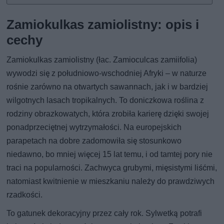
Zamiokulkas zamiolistny: opis i
cechy
Zamiokulkas zamiolistny (łac. Zamioculcas zamiifolia)
wywodzi się z południowo-wschodniej Afryki – w naturze
rośnie zarówno na otwartych sawannach, jak i w bardziej
wilgotnych lasach tropikalnych. To doniczkowa roślina z
rodziny obrazkowatych, która zrobiła karierę dzięki swojej
ponadprzeciętnej wytrzymałości. Na europejskich
parapetach na dobre zadomowiła się stosunkowo
niedawno, bo mniej więcej 15 lat temu, i od tamtej pory nie
traci na popularności. Zachwyca grubymi, mięsistymi liśćmi,
natomiast kwitnienie w mieszkaniu należy do prawdziwych
rzadkości.
To gatunek dekoracyjny przez cały rok. Sylwetką potrafi