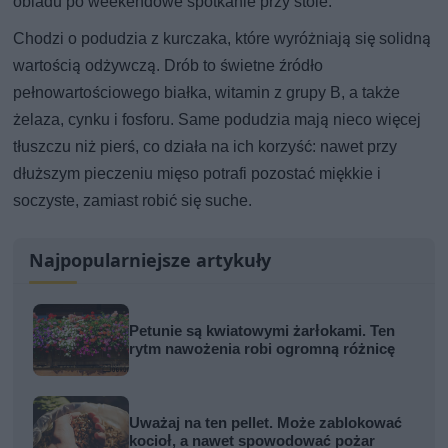
obiadu po weekendowe spotkanie przy stole.
Chodzi o podudzia z kurczaka, które wyróżniają się solidną
wartością odżywczą. Drób to świetne źródło
pełnowartościowego białka, witamin z grupy B, a także
żelaza, cynku i fosforu. Same podudzia mają nieco więcej
tłuszczu niż pierś, co działa na ich korzyść: nawet przy
dłuższym pieczeniu mięso potrafi pozostać miękkie i
soczyste, zamiast robić się suche.
Najpopularniejsze artykuły
Petunie są kwiatowymi żarłokami. Ten
rytm nawożenia robi ogromną różnicę
Uważaj na ten pellet. Może zablokować
kocioł, a nawet spowodować pożar