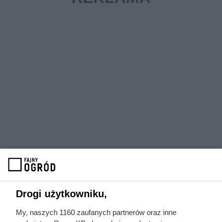
Jak rozmnożyć zamiokulkasa w
domu
Drogi użytkowniku,
My, naszych 1160 zaufanych partnerów oraz inne
Rozmnażanie zamiokulkasa nie jest trudne. Da się to