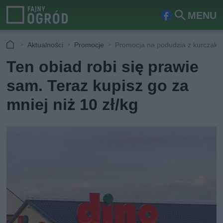
MENU
Fa
Szu
ceb
kaj
Aktualności
Promocje
Promocja na podudzia z kurczaka
ook
Ten obiad robi się prawie
sam. Teraz kupisz go za
mniej niż 10 zł/kg