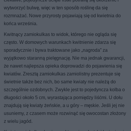
wytworzyć bulwę, więc w ten sposób roślinę da się
rozmnażać. Nowe przyrosty pojawiają się od kwietnia do
końca września.
Kwitnący zamiokulkas to widok, którego nie ogląda się
często. W domowych warunkach kwitnienie zdarza się
sporadycznie i bywa traktowane jako „nagroda” za
wyjątkowo staranną pielęgnację. Nie ma jednak gwarancji,
że nawet najlepsza opieka doprowadzi do pojawienia się
kwiatów. Zresztą zamiokulkas zamiolistny prezentuje się
świetnie także bez nich, bo same kwiaty nie należą do
szczególnie ozdobnych. Zwykle jest to pojedyncza kolba o
długości około 5 cm, wyrastająca pomiędzy liśćmi. U dołu
znajdują się kwiaty żeńskie, a u góry – męskie. Jeśli jej nie
usuniemy, z czasem może rozwinąć się owocostan złożony
z wielu jagód.