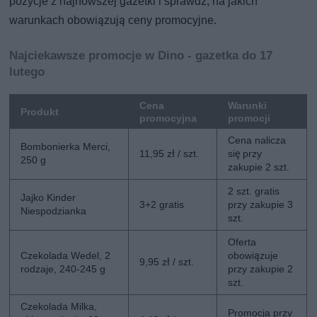
pozycje z najnowszej gazetki i sprawdź, na jakich
warunkach obowiązują ceny promocyjne.
Najciekawsze promocje w Dino - gazetka do 17
lutego
Cena
Warunki
Produkt
promocyjna
promocji
Cena nalicza
Bombonierka Merci,
11,95 zł / szt.
się przy
250 g
zakupie 2 szt.
2 szt. gratis
Jajko Kinder
3+2 gratis
przy zakupie 3
Niespodzianka
szt.
Oferta
Czekolada Wedel, 2
obowiązuje
9,95 zł / szt.
rodzaje, 240-245 g
przy zakupie 2
szt.
Czekolada Milka,
Promocja przy