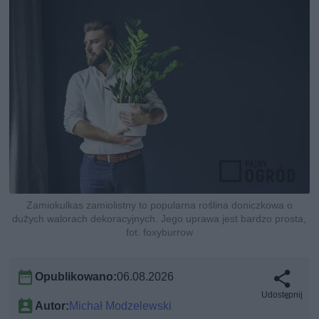
Zamiokulkas zamiolistny to popularna roślina doniczkowa o
dużych walorach dekoracyjnych. Jego uprawa jest bardzo prosta,
fot. foxyburrow
Opublikowano:
06.08.2026
Udostępnij
Autor:
Michał Modzelewski