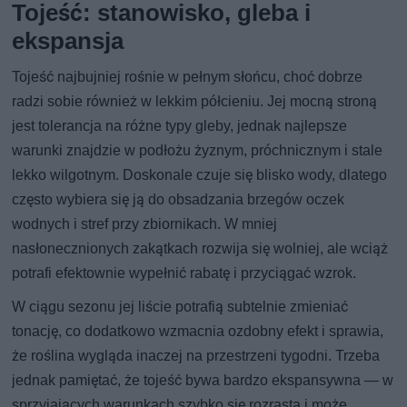
Tojeść: stanowisko, gleba i
ekspansja
Tojeść najbujniej rośnie w pełnym słońcu, choć dobrze
radzi sobie również w lekkim półcieniu. Jej mocną stroną
jest tolerancja na różne typy gleby, jednak najlepsze
warunki znajdzie w podłożu żyznym, próchnicznym i stale
lekko wilgotnym. Doskonale czuje się blisko wody, dlatego
często wybiera się ją do obsadzania brzegów oczek
wodnych i stref przy zbiornikach. W mniej
nasłonecznionych zakątkach rozwija się wolniej, ale wciąż
potrafi efektownie wypełnić rabatę i przyciągać wzrok.
W ciągu sezonu jej liście potrafią subtelnie zmieniać
tonację, co dodatkowo wzmacnia ozdobny efekt i sprawia,
że roślina wygląda inaczej na przestrzeni tygodni. Trzeba
jednak pamiętać, że tojeść bywa bardzo ekspansywna — w
sprzyjających warunkach szybko się rozrasta i może