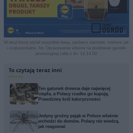
W akcji biorą udział wszystkie kawy, zarówno ziarniste, mielone jak
i rozpuszczalne, fot. Opracowanie własne na podstawie gazetki
promocyjnej Lidla z dn. 12-14.02
To czytają teraz inni
Ten gatunek drewna daje najwięcej
ciepła, a Polacy rzadko go kupują.
Prawdziwy król kaloryczności
Jedyny groźny pająk w Polsce właśnie
wchodzi do domów. Polacy nie wiedzą,
jak reagować