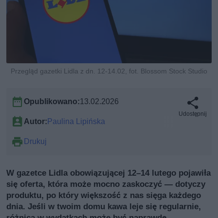
Przegląd gazetki Lidla z dn. 12-14.02, fot. Blossom Stock Studio
Opublikowano:
13.02.2026
Udostępnij
Autor:
Paulina Lipińska
Drukuj
W gazetce Lidla obowiązującej 12–14 lutego pojawiła
się oferta, która może mocno zaskoczyć — dotyczy
produktu, po który większość z nas sięga każdego
dnia. Jeśli w twoim domu kawa leje się regularnie,
różnica w wydatkach może być naprawdę