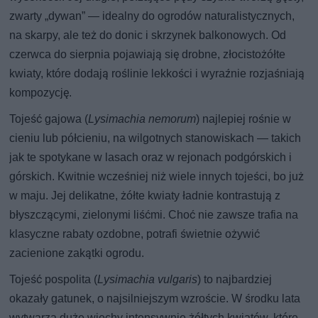
zwarty „dywan” — idealny do ogrodów naturalistycznych,
na skarpy, ale też do donic i skrzynek balkonowych. Od
czerwca do sierpnia pojawiają się drobne, złocistożółte
kwiaty, które dodają roślinie lekkości i wyraźnie rozjaśniają
kompozycję.
Tojeść gajowa (
Lysimachia nemorum
) najlepiej rośnie w
cieniu lub półcieniu, na wilgotnych stanowiskach — takich
jak te spotykane w lasach oraz w rejonach podgórskich i
górskich. Kwitnie wcześniej niż wiele innych tojeści, bo już
w maju. Jej delikatne, żółte kwiaty ładnie kontrastują z
błyszczącymi, zielonymi liśćmi. Choć nie zawsze trafia na
klasyczne rabaty ozdobne, potrafi świetnie ożywić
zacienione zakątki ogrodu.
Tojeść pospolita (
Lysimachia vulgaris
) to najbardziej
okazały gatunek, o najsilniejszym wzroście. W środku lata
wytwarza duże wiechy intensywnie żółtych kwiatów, które