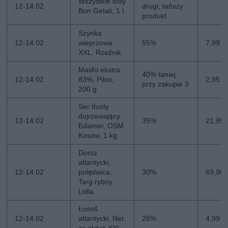
Wszystkie lody
12-14.02
drugi, tańszy
Bon Gelati, 1 l
produkt
Szynka
12-14.02
wieprzowa
55%
7,99 zł
XXL, Rzeźnik
Masło ekstra
40% taniej
12-14.02
83%, Pilos,
2,95 zł
przy zakupie 3
200 g
Ser tłusty
dojrzewający
12-14.02
35%
21,99 
Edamer, OSM
Kosów, 1 kg
Dorsz
atlantycki,
12-14.02
polędwica,
30%
69,90 
Targ rybny
Lidla
Łosoś
12-14.02
atlantycki, filet
28%
4,99 z
ze skórą XXL