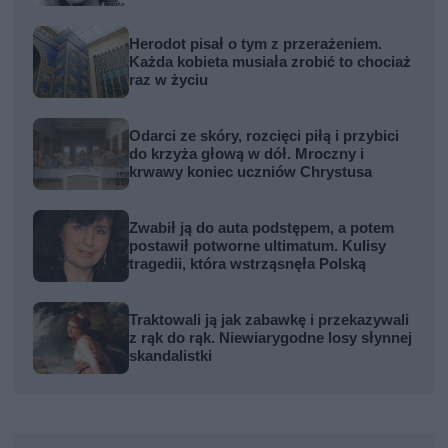
Herodot pisał o tym z przerażeniem.
Każda kobieta musiała zrobić to chociaż
raz w życiu
Odarci ze skóry, rozcięci piłą i przybici
do krzyża głową w dół. Mroczny i
krwawy koniec uczniów Chrystusa
Zwabił ją do auta podstępem, a potem
postawił potworne ultimatum. Kulisy
tragedii, która wstrząsnęła Polską
Traktowali ją jak zabawkę i przekazywali
z rąk do rąk. Niewiarygodne losy słynnej
skandalistki