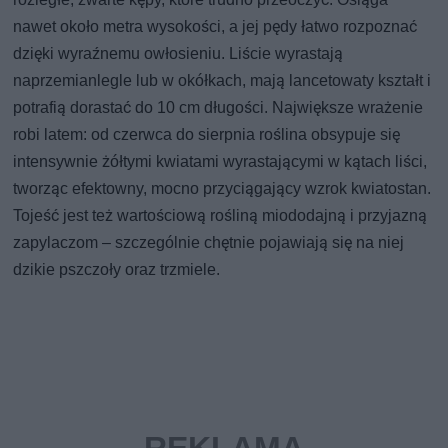
nawet około metra wysokości, a jej pędy łatwo rozpoznać
dzięki wyraźnemu owłosieniu. Liście wyrastają
naprzemianlegle lub w okółkach, mają lancetowaty kształt i
potrafią dorastać do 10 cm długości. Największe wrażenie
robi latem: od czerwca do sierpnia roślina obsypuje się
intensywnie żółtymi kwiatami wyrastającymi w kątach liści,
tworząc efektowny, mocno przyciągający wzrok kwiatostan.
Tojeść jest też wartościową rośliną miododajną i przyjazną
zapylaczom – szczególnie chętnie pojawiają się na niej
dzikie pszczoły oraz trzmiele.