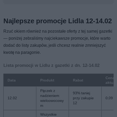
Najlepsze promocje Lidla 12-14.02
Rzuć okiem również na pozostałe oferty z tej samej gazetki
— poniżej zebraliśmy najciekawsze promocje, które warto
dodać do listy zakupów, jeśli chcesz realnie zmniejszyć
kwotę na paragonie.
Lista promocji w Lidlu z gazetki z dn. 12-14.02
Cena
Data
Produkt
Rabat
aktua
Pączek z
93% taniej
nadzieniem
12.02
przy zakupie
0,09 zł
wieloowocowy
12
m
Wszystkie