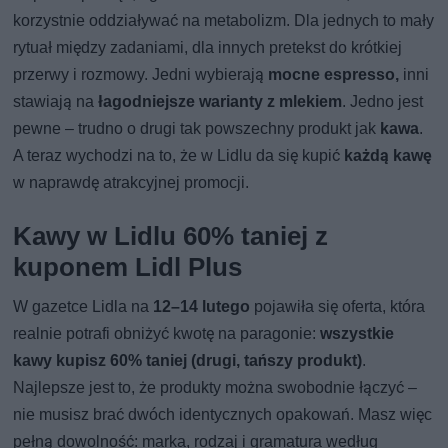
korzystnie oddziaływać na metabolizm. Dla jednych to mały
rytuał między zadaniami, dla innych pretekst do krótkiej
przerwy i rozmowy. Jedni wybierają
mocne espresso,
inni
stawiają na
łagodniejsze warianty z mlekiem
. Jedno jest
pewne – trudno o drugi tak powszechny produkt jak
kawa
.
A teraz wychodzi na to, że w Lidlu da się kupić
każdą kawę
w naprawdę atrakcyjnej promocji.
Kawy w Lidlu 60% taniej z
kuponem Lidl Plus
W gazetce Lidla na
12–14 lutego
pojawiła się oferta, która
realnie potrafi obniżyć kwotę na paragonie:
wszystkie
kawy kupisz 60% taniej (drugi, tańszy produkt)
.
Najlepsze jest to, że produkty można swobodnie łączyć –
nie musisz brać dwóch identycznych opakowań. Masz więc
pełną dowolność: marka, rodzaj i gramatura według