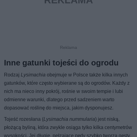
Inne gatunki tojeści do ogrodu
Rodzaj
Lysimachia
obejmuje w Polsce także kilka innych
gatunków, które często wybierane są do ogrodów. Każdy z
nich ma nieco inny pokrój, rośnie w swoim tempie i lubi
odmienne warunki, dlatego przed sadzeniem warto
dopasować roślinę do miejsca, jakim dysponujesz.
Tojeść rozesłana (
Lysimachia nummularia
) jest niską,
płożącą byliną, która zwykle osiąga tylko kilka centymetrów
wysokości. Jej długie, pełzające pędy szybko tworzą gęsty,