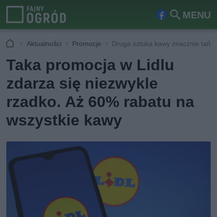
MENU
Fa
Szu
ceb
kaj
Aktualności
Promocje
Druga sztuka kawy znacznie tańsz
ook
Taka promocja w Lidlu
zdarza się niezwykle
rzadko. Aż 60% rabatu na
wszystkie kawy