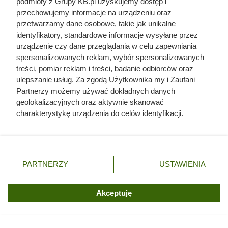
podmioty z Grupy KB.pl uzyskujemy dostęp i
cyrkulację powietrza wśród pędów, co pomaga szybciej
przechowujemy informacje na urządzeniu oraz
osuszać liście po deszczu lub podlewaniu i ogranicza
przetwarzamy dane osobowe, takie jak unikalne
identyfikatory, standardowe informacje wysyłane przez
ryzyko chorób grzybowych.
urządzenie czy dane przeglądania w celu zapewniania
spersonalizowanych reklam, wybór spersonalizowanych
treści, pomiar reklam i treści, badanie odbiorców oraz
ulepszanie usług. Za zgodą Użytkownika my i Zaufani
Partnerzy możemy używać dokładnych danych
geolokalizacyjnych oraz aktywnie skanować
charakterystykę urządzenia do celów identyfikacji.
Ponieważ cenimy Twoją prywatność, prosimy o zgodę na
korzystanie z tych technologii poprzez kliknięcie
„Akceptuję”. Zgoda jest dobrowolna i zawsze możesz ją
zmienić/wycofać klikając przycisk ustawień prywatności
PARTNERZY
USTAWIENIA
znajdujący się w lewym dolnym rogu strony. Niektóre
rodzaje przetwarzania danych nie wymagają zgody
użytkownika, ale masz prawo sprzeciwić się takiemu
Akceptuję
przetwarzaniu. Preferencje będą miały zastosowania tylko
na tej witrynie.