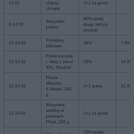
13.02
chipsy i
2+1 za grosz
chrupki
80% taniej
Wszystkie
9-14.02
drugi, tańszy
praliny
produkt
Pomidory
13-14.02
46%
7,99 zł
kiściowe
Polski kurczak
13-14.02
– filety z piersi
39%
14,99 z
XXL, Rzeźnik
Ptasie
Mleczko,
12-14.02
1+1 gratis
21,99 z
E.Wedel, 340
g
Wszystkie
wędliny w
12-14.02
2+1 za grosz
plastrach
Pikok, 250 g
70% taniej