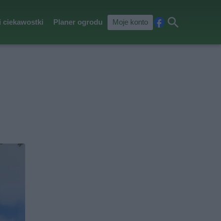
i ciekawostki
Planer ogrodu
Moje konto
Fa
Szu
ceb
kaj
ook