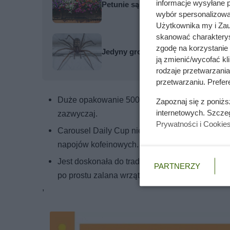
informacje wysyłane 
Petunie są kwiatowymi żarłokami. 
wybór spersonalizowan
Użytkownika my i Zau
skanować charakterys
zgodę na korzystanie 
Jedyny groźny pająk w Polsce właś
ją zmienić/wycofać kl
rodzaje przetwarzani
przetwarzaniu. Prefere
Duże opakowanie 500 g starcza na dłużej. To s
Zapoznaj się z poniż
internetowych. Szcze
zazwyczaj.
Prywatności i Cookie
Carousel Daily Cup nie jest zbyt kwaśna ani z
napojów kofeinowych.
Jest doskonała do tradycyjnego parzenia. Świet
PARTNERZY
po prostu zalana wrzątkiem w ulubionym kubku
,