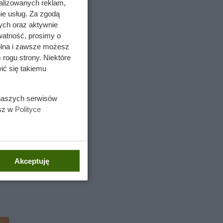
alizowanych reklam,
ie usług. Za zgodą
ych oraz aktywnie
watność, prosimy o
wolna i zawsze możesz
 rogu strony. Niektóre
ić się takiemu
 naszych serwisów
esz w
Polityce
różnych
ie, jak i
Akceptuję