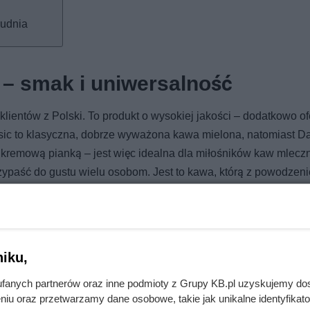
rudnia
 – smak i uniwersalność
ientów z Polski. To produkt o wysokiej jakości – dodatkowo o
ssic to klasyczna, dobrze wyważona kawa mielona, natomiast D
 kremową pianką – jest więc idealna dla miłośników kaw mlecz
zypaść do gustu wielu osobom. Jest to kawa, którą z powodzen
?
iku,
fanych partnerów oraz inne podmioty z Grupy KB.pl uzyskujemy do
niu oraz przetwarzamy dane osobowe, takie jak unikalne identyfikat