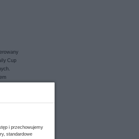
ferowany
aily Cup
nych.
iem
stęp i przechowujemy
ory, standardowe