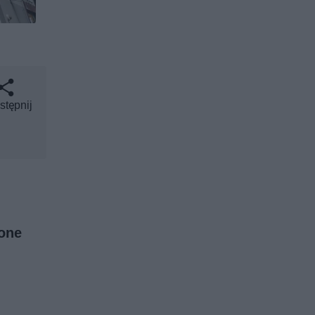
stępnij
lone