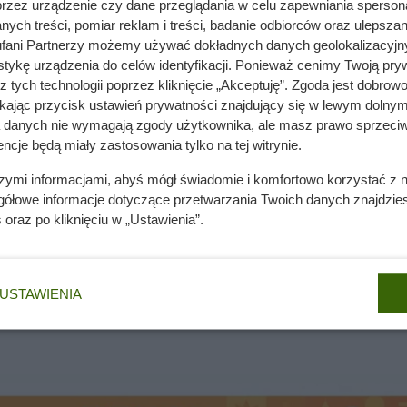
przez urządzenie czy dane przeglądania w celu zapewniania sperson
Ten rytm nawożenia robi ogromną różnicę
ych treści, pomiar reklam i treści, badanie odbiorców oraz ulepszan
fani Partnerzy możemy używać dokładnych danych geolokalizacyjn
tykę urządzenia do celów identyfikacji. Ponieważ cenimy Twoją pry
z tych technologii poprzez kliknięcie „Akceptuję”. Zgoda jest dobro
nie wchodzi do domów. Polacy nie wiedzą, jak reagować
ikając przycisk ustawień prywatności znajdujący się w lewym dolnym
a danych nie wymagają zgody użytkownika, ale masz prawo sprzeciw
ncje będą miały zastosowania tylko na tej witrynie.
zczególnie ważne w grudniu, kiedy kawę parzy się częściej niż
szymi informacjami, abyś mógł świadomie i komfortowo korzystać z
gółowe informacje dotyczące przetwarzania Twoich danych znajdzi
s
oraz po kliknięciu w „Ustawienia”.
byt gorzka, co sprawia, że odpowiada preferencjom miłośników 
nie sprawdza się zarówno w kawiarce, zaparzaczu i french press
USTAWIENIA
.