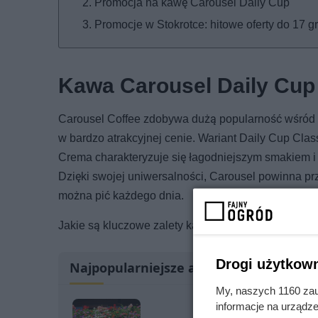
Promocja na kawę Carousel Daily Cup
Promocje w Stokrotce: hitowe oferty do 17 g
Kawa Carousel Daily Cup
Carousel Coffee zdobywa dużą popularność wśród kl
w bardzo atrakcyjnej cenie. Wariant Daily Cup Cla
Crema charakteryzuje się łagodniejszym smakiem i
Dzięki swojej uniwersalności, Carousel powinna pr
można pić każdego dnia.
Jakie są kluczowe zalety kawy Carousel Daily Cup
Drogi użytkown
Najpopularniejsze artykuły
My, naszych 1160 zau
informacje na urządze