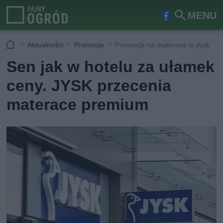
MENU
Fa
Szu
ceb
kaj
Aktualności
Promocje
Promocja na materace w Jysk
ook
Sen jak w hotelu za ułamek
ceny. JYSK przecenia
materace premium