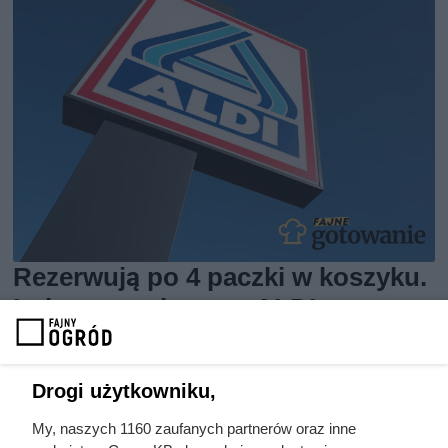
Rezerwują po 4 paczki w koszyku.
Luksusowa kawa w ALDI
przeceniona o 91%
Drogi użytkowniku,
My, naszych 1160 zaufanych partnerów oraz inne