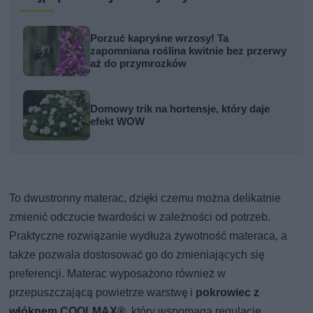
Porzuć kapryśne wrzosy! Ta
zapomniana roślina kwitnie bez przerwy
aż do przymrozków
Domowy trik na hortensje, który daje
efekt WOW
To dwustronny materac, dzięki czemu można delikatnie
zmienić odczucie twardości w zależności od potrzeb.
Praktyczne rozwiązanie wydłuża żywotność materaca, a
także pozwala dostosować go do zmieniających się
preferencji. Materac wyposażono również w
przepuszczającą powietrze warstwę i
pokrowiec z
włóknem COOLMAX®
, który wspomaga regulację