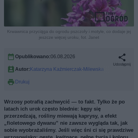
Krwawnica przyciąga do ogrodu pszczoły i motyle, co dodaje jej
jeszcze więcej uroku, fot. Janet
Opublikowano:
06.08.2026
Udostępnij
Autor:
Katarzyna Kaźmierczak-Milewska
Drukuj
Wrzosy potrafią zachwycić — to fakt. Tylko że po
latach ich urok często blednie: kępy się
przerzedzają, rośliny miewają kaprysy, a efekt
„fioletowego dywanu” nie zawsze wygląda tak, jak
sobie wyobrażaliśmy. Jeśli więc śni ci się prawdziwe
wrzosowisko: gęste, kwitnące, pełne życia i koloru