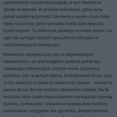
wytrzymałość na kapryśną pogodę, w tym również na
spadki temperatur. W polskich warunkach, gdzie zimą
potrafi solidnie przymrozić, krwawnica zwykle znosi chłód
lepiej niż wrzosy, które nierzadko trzeba zabezpieczać
przed mrozem. Ta roślina nie panikuje na widok zimna i na
ogół nie wymaga żadnych specjalnych zabiegów w
najchłodniejszych miesiącach.
Krwawnica najlepiej czuje się na wilgotniejszych
stanowiskach, ale pod względem podłoża potrafi być
zaskakująco tolerancyjna. Dobrze rośnie zarówno w
półcieniu, jak i w pełnym słońcu. Pod koronami drzew, przy
oczku wodnym, a nawet na słonecznej rabacie – niemal na
pewno da się dla niej znaleźć odpowiedni zakątek. Na tle
wrzosów, które często mają konkretne wymagania i bywają
bardziej „humorzaste”, krwawnica wypada dużo bardziej
uniwersalnie i przyjaźnie dla ogrodnika, dlatego świetnie