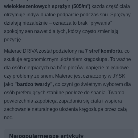
wielokieszeniowych sprężyn (505/m²)
każda część ciała
otrzymuje indywidualne podparcie podczas snu. Sprężyny
działają niezależnie – oznacza to brak "pływania" i
spokojny sen nawet dla tych, którzy często zmieniają
pozycję.
Materac DRIVA został podzielony na
7 stref komfortu
, co
skutkuje ergonomicznym ułożeniem kręgosłupa. To ważne
dla osób cierpiących na bóle pleców, napięcie mięśniowe
czy problemy ze snem. Materac jest oznaczony w JYSK
jako
"bardzo twardy"
, co czyni go świetnym wyborem dla
osób preferujących stabilne podłoże do spania. Twarda
powierzchnia zapobiega zapadaniu się ciała i wspiera
zachowanie naturalnego ułożenia kręgosłupa przez całą
noc.
Najpopularniejsze artykuły