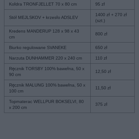
Kołdra TRONFJELLET 70 x 80 cm
95 zł
1400 zł + 270 zł
Stół MEJLSKOV + krzesło ADSLEV
(szt.)
Kredens MANDERUP 128 x 98 x 43
800 zł
cm
Biurko regulowane SVANEKE
650 zł
Narzuta DUNHAMMER 220 x 240 cm
110 zł
Ręcznik TORSBY 100% bawełna, 50 x
12,50 zł
90 cm
Ręcznik MALUNG 100% bawełna, 50 x
11,50 zł
100 cm
Topmaterac WELLPUR BOKSELVI, 80
375 zł
x 200 cm