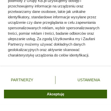
podmioty z Grupy KB.pl uzyskujemy dostęp i
przechowujemy informacje na urządzeniu oraz
przetwarzamy dane osobowe, takie jak unikalne
identyfikatory, standardowe informacje wysyłane przez
urządzenie czy dane przeglądania w celu zapewniania
spersonalizowanych reklam, wybór spersonalizowanych
treści, pomiar reklam i treści, badanie odbiorców oraz
ulepszanie usług. Za zgodą Użytkownika my i Zaufani
Partnerzy możemy używać dokładnych danych
geolokalizacyjnych oraz aktywnie skanować
charakterystykę urządzenia do celów identyfikacji.
ALDI przeceniło kultową kawę o
Ponieważ cenimy Twoją prywatność, prosimy o zgodę na
65 zł. Klienci biorą po kilka
korzystanie z tych technologii poprzez kliknięcie
opakowań
„Akceptuję”. Zgoda jest dobrowolna i zawsze możesz ją
zmienić/wycofać klikając przycisk ustawień prywatności
PARTNERZY
USTAWIENIA
znajdujący się w lewym dolnym rogu strony. Niektóre
rodzaje przetwarzania danych nie wymagają zgody
użytkownika, ale masz prawo sprzeciwić się takiemu
Akceptuję
przetwarzaniu. Preferencje będą miały zastosowania tylko
na tej witrynie.