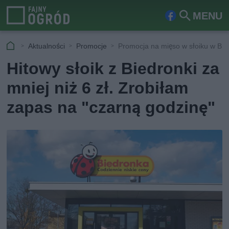
MENU
Fa
Szu
ceb
kaj
Aktualności
Promocje
Promocja na mięso w słoiku w Bi
ook
Hitowy słoik z Biedronki za
mniej niż 6 zł. Zrobiłam
zapas na "czarną godzinę"