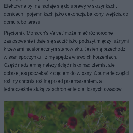
Efektowna bylina nadaje się do uprawy w skrzynkach,
donicach i pojemnikach jako dekoracja balkony, wejścia do
domu albo tarasu.
Pięciornik 'Monarch's Velvet' może mieć różnorodne
zastosowanie i daje się sadzić jako podszyt między luźnymi
krzewami na słonecznym stanowisku. Jesienią przechodzi
w stan spoczynku i zimę spędza w swoich korzeniach.
Część nadziemną należy ściąć nisko nad ziemią, ale
dobrze jest poczekać z cięciem do wiosny. Obumarłe części
rośliny chronią roślinę przed przemarzaniem, a
jednocześnie służą za schronienie dla licznych owadów.