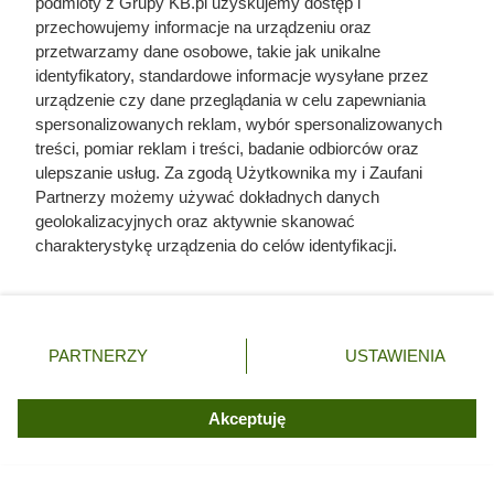
podmioty z Grupy KB.pl uzyskujemy dostęp i
przechowujemy informacje na urządzeniu oraz
przetwarzamy dane osobowe, takie jak unikalne
Doprowadził do śmierci większej
identyfikatory, standardowe informacje wysyłane przez
urządzenie czy dane przeglądania w celu zapewniania
liczby ludzi niż Hitler i Stalin
spersonalizowanych reklam, wybór spersonalizowanych
razem wzięci. Mimo to czczą go
treści, pomiar reklam i treści, badanie odbiorców oraz
jako bohatera
ulepszanie usług. Za zgodą Użytkownika my i Zaufani
Partnerzy możemy używać dokładnych danych
geolokalizacyjnych oraz aktywnie skanować
charakterystykę urządzenia do celów identyfikacji.
Ponieważ cenimy Twoją prywatność, prosimy o zgodę na
korzystanie z tych technologii poprzez kliknięcie
„Akceptuję”. Zgoda jest dobrowolna i zawsze możesz ją
zmienić/wycofać klikając przycisk ustawień prywatności
PARTNERZY
USTAWIENIA
znajdujący się w lewym dolnym rogu strony. Niektóre
rodzaje przetwarzania danych nie wymagają zgody
użytkownika, ale masz prawo sprzeciwić się takiemu
Akceptuję
przetwarzaniu. Preferencje będą miały zastosowania tylko
na tej witrynie.