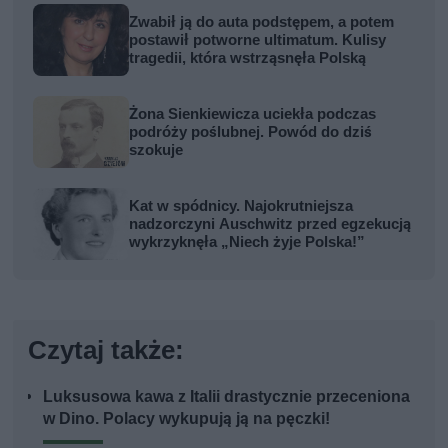
Zwabił ją do auta podstępem, a potem
postawił potworne ultimatum. Kulisy
tragedii, która wstrząsnęła Polską
Żona Sienkiewicza uciekła podczas
podróży poślubnej. Powód do dziś
szokuje
Kat w spódnicy. Najokrutniejsza
nadzorczyni Auschwitz przed egzekucją
wykrzyknęła „Niech żyje Polska!”
Czytaj także:
Luksusowa kawa z Italii drastycznie przeceniona
w Dino. Polacy wykupują ją na pęczki!