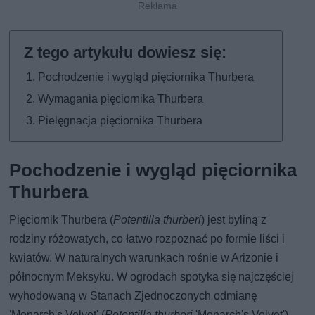
Pochodzenie i wygląd pięciornika Thurbera
Wymagania pięciornika Thurbera
Pielęgnacja pięciornika Thurbera
Pochodzenie i wygląd pięciornika
Thurbera
Pięciornik Thurbera (
Potentilla thurberi
) jest byliną z
rodziny różowatych, co łatwo rozpoznać po formie liści i
kwiatów. W naturalnych warunkach rośnie w Arizonie i
północnym Meksyku. W ogrodach spotyka się najczęściej
wyhodowaną w Stanach Zjednoczonych odmianę
'Monarch's Velvet' (
Potentilla thurberi
'Monarch's Velvet').