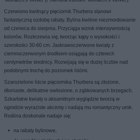
Czerwiono kwitnący pięciornik Thurbera stanowi
fantastyczną ozdobę rabaty. Bylina kwitnie niezmordowanie
od czerwca do sierpnia. Przyciąga wzrok intensywnością
kolorów. Rozkrzewia się, tworząc kępy o wysokości i
szerokości 30-60 cm. Jaskrawoczerwone kwiaty z
ciemnoczerwonym środkiem osiągają do czterech
centymetrów średnicy. Rozwijają się w dużej liczbie nad
podobnymi trochę do poziomek liśćmi.
Szarozielone liście pięciornika Thurbera są złożone,
dłoniaste, delikatnie owłosione, o ząbkowanych brzegach.
Szkarłatne kwiaty o aksamitnym wyglądzie tworzą w
ogrodzie wyraziste akcenty i nadają mu romantyczny urok.
Roślina doskonale nadaje się:
na rabaty bylinowe,