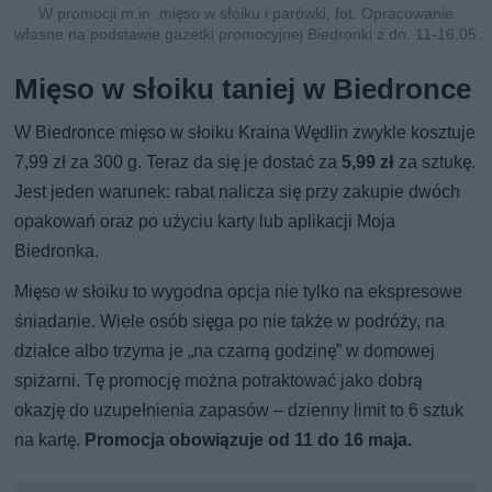
W promocji m.in. mięso w słoiku i parówki, fot. Opracowanie
własne na podstawie gazetki promocyjnej Biedronki z dn. 11-16.05
Mięso w słoiku taniej w Biedronce
W Biedronce mięso w słoiku Kraina Wędlin zwykle kosztuje
7,99 zł za 300 g. Teraz da się je dostać za
5,99 zł
za sztukę.
Jest jeden warunek: rabat nalicza się przy zakupie dwóch
opakowań oraz po użyciu karty lub aplikacji Moja
Biedronka.
Mięso w słoiku to wygodna opcja nie tylko na ekspresowe
śniadanie. Wiele osób sięga po nie także w podróży, na
działce albo trzyma je „na czarną godzinę” w domowej
spiżarni. Tę promocję można potraktować jako dobrą
okazję do uzupełnienia zapasów – dzienny limit to 6 sztuk
na kartę.
Promocja obowiązuje od 11 do 16 maja.