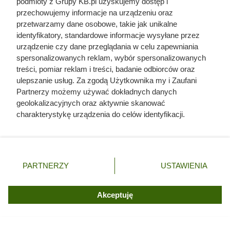
Doprowadził do śmierci większej
podmioty z Grupy KB.pl uzyskujemy dostęp i
przechowujemy informacje na urządzeniu oraz
liczby ludzi niż Hitler i Stalin
przetwarzamy dane osobowe, takie jak unikalne
razem wzięci. Mimo to czczą go
identyfikatory, standardowe informacje wysyłane przez
jako bohatera
urządzenie czy dane przeglądania w celu zapewniania
spersonalizowanych reklam, wybór spersonalizowanych
treści, pomiar reklam i treści, badanie odbiorców oraz
ulepszanie usług. Za zgodą Użytkownika my i Zaufani
Partnerzy możemy używać dokładnych danych
geolokalizacyjnych oraz aktywnie skanować
charakterystykę urządzenia do celów identyfikacji.
Ponieważ cenimy Twoją prywatność, prosimy o zgodę na
korzystanie z tych technologii poprzez kliknięcie
„Akceptuję”. Zgoda jest dobrowolna i zawsze możesz ją
zmienić/wycofać klikając przycisk ustawień prywatności
PARTNERZY
USTAWIENIA
znajdujący się w lewym dolnym rogu strony. Niektóre
rodzaje przetwarzania danych nie wymagają zgody
użytkownika, ale masz prawo sprzeciwić się takiemu
Akceptuję
przetwarzaniu. Preferencje będą miały zastosowania tylko
na tej witrynie.
Po 15 latach zdjęli fragment