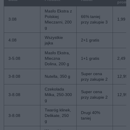
promo
Masło Ekstra z
Polskiej
66% taniej
3.08
1,99 zł
Mleczarni, 200
przy zakupie 3
g
Wszystkie
4.08
2+1 gratis
jajka
Masło Ekstra,
3-5.08
Mleczna
1+1 gratis
2,49 zł
Dolina, 200 g
Super cena
3-8.08
Nutella, 350 g
12,99 z
przy zakupie 2
Czekolada
Super cena
3-8.08
Milka, 250-300
12,99 z
przy zakupie 2
g
Twaróg klinek,
Drugi 40%
3-8.08
Delikate, 250
taniej
g