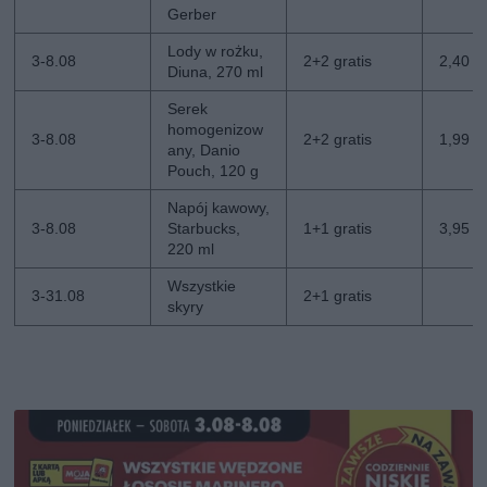
Gerber
Lody w rożku,
3-8.08
2+2 gratis
2,40 zł
Diuna, 270 ml
Serek
homogenizow
3-8.08
2+2 gratis
1,99 zł
any, Danio
Pouch, 120 g
Napój kawowy,
3-8.08
Starbucks,
1+1 gratis
3,95 zł
220 ml
Wszystkie
3-31.08
2+1 gratis
skyry