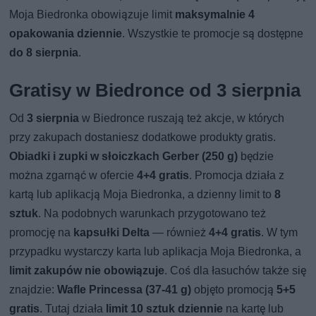
Moja Biedronka obowiązuje limit
maksymalnie 4
opakowania dziennie
. Wszystkie te promocje są dostępne
do 8 sierpnia
.
Gratisy w Biedronce od 3 sierpnia
Od
3 sierpnia
w Biedronce ruszają też akcje, w których
przy zakupach dostaniesz dodatkowe produkty gratis.
Obiadki i zupki w słoiczkach Gerber (250 g)
będzie
można zgarnąć w ofercie
4+4 gratis
. Promocja działa z
kartą lub aplikacją Moja Biedronka, a dzienny limit to
8
sztuk
. Na podobnych warunkach przygotowano też
promocję na
kapsułki Delta
— również
4+4 gratis
. W tym
przypadku wystarczy karta lub aplikacja Moja Biedronka, a
limit zakupów nie obowiązuje
. Coś dla łasuchów także się
znajdzie:
Wafle Princessa (37-41 g)
objęto promocją
5+5
gratis
. Tutaj działa
limit 10 sztuk dziennie
na kartę lub