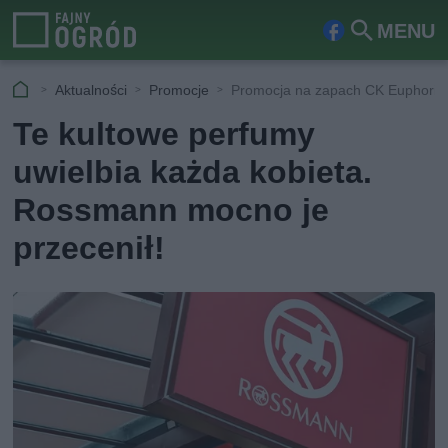
MENU
Fa
Szu
ceb
kaj
Aktualności
Promocje
Promocja na zapach CK Euphori
ook
Te kultowe perfumy
uwielbia każda kobieta.
Rossmann mocno je
przecenił!