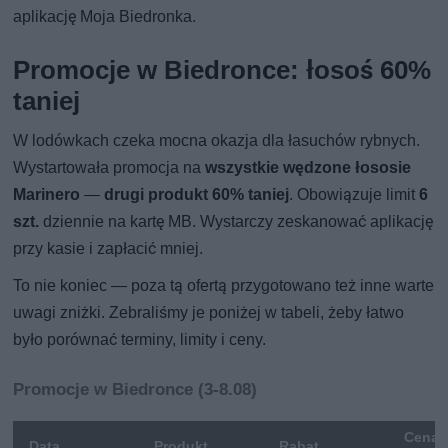
aplikację Moja Biedronka.
Promocje w Biedronce: łosoś 60%
taniej
W lodówkach czeka mocna okazja dla łasuchów rybnych.
Wystartowała promocja na
wszystkie wędzone łososie
Marinero
—
drugi produkt 60% taniej
. Obowiązuje limit
6
szt.
dziennie na kartę MB. Wystarczy zeskanować aplikację
przy kasie i zapłacić mniej.
To nie koniec — poza tą ofertą przygotowano też inne warte
uwagi zniżki. Zebraliśmy je poniżej w tabeli, żeby łatwo
było porównać terminy, limity i ceny.
Promocje w Biedronce (3-8.08)
Cena
Data
Produkt
Rabat