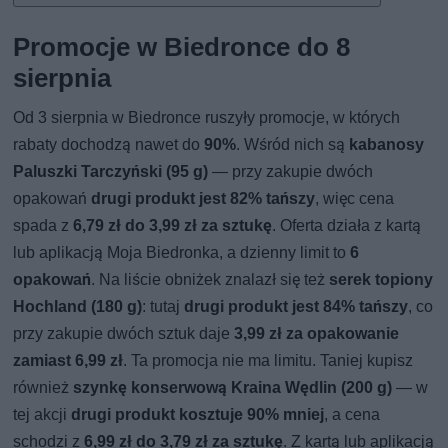
Promocje w Biedronce do 8
sierpnia
Od 3 sierpnia w Biedronce ruszyły promocje, w których
rabaty dochodzą nawet do
90%
. Wśród nich są
kabanosy
Paluszki Tarczyński (95 g)
— przy zakupie dwóch
opakowań
drugi produkt jest 82% tańszy
, więc cena
spada z
6,79 zł do 3,99 zł za sztukę
. Oferta działa z kartą
lub aplikacją Moja Biedronka, a dzienny limit to
6
opakowań
. Na liście obniżek znalazł się też
serek topiony
Hochland (180 g)
: tutaj
drugi produkt jest 84% tańszy
, co
przy zakupie dwóch sztuk daje
3,99 zł za opakowanie
zamiast 6,99 zł
. Ta promocja nie ma limitu. Taniej kupisz
również
szynkę konserwową Kraina Wędlin (200 g)
— w
tej akcji
drugi produkt kosztuje 90% mniej
, a cena
schodzi z
6,99 zł do 3,79 zł za sztukę
. Z kartą lub aplikacją