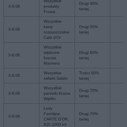
Wszystkie
Drugi 40%
3-8.08
produkty
taniej
Frosta
Wszystkie
kawy
Drugi 50%
3-8.08
rozpuszczalne
taniej
Cafe d’Or
Wszystkie
wędzone
Drugi 60%
3-8.08
łososie
taniej
Marinero
Wszystkie
Trzeci 60%
3-8.08
sałatki Salato
taniej
Wszystkie
Drugi 70%
3-8.08
parówki Kraina
taniej
Wędlin
Lody
Familijne,
Drugi 70%
3-8.08
CARTE D’OR,
taniej
825-1000 ml