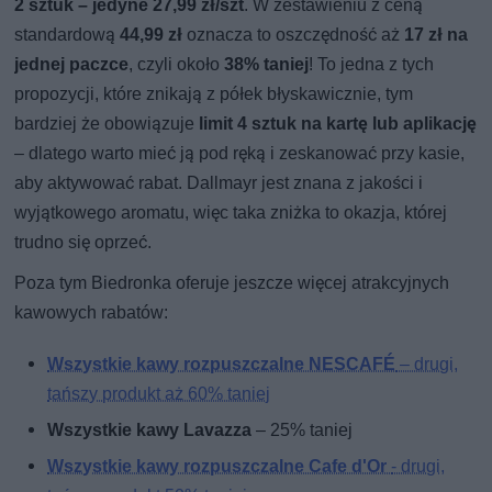
2 sztuk – jedyne 27,99 zł/szt
. W zestawieniu z ceną
standardową
44,99 zł
oznacza to oszczędność aż
17 zł na
jednej paczce
, czyli około
38% taniej
! To jedna z tych
propozycji, które znikają z półek błyskawicznie, tym
bardziej że obowiązuje
limit 4 sztuk na kartę lub aplikację
– dlatego warto mieć ją pod ręką i zeskanować przy kasie,
aby aktywować rabat. Dallmayr jest znana z jakości i
wyjątkowego aromatu, więc taka zniżka to okazja, której
trudno się oprzeć.
Poza tym Biedronka oferuje jeszcze więcej atrakcyjnych
kawowych rabatów:
Wszystkie kawy rozpuszczalne NESCAFÉ
– drugi,
tańszy produkt aż 60% taniej
Wszystkie kawy Lavazza
– 25% taniej
Wszystkie kawy rozpuszczalne Cafe d'Or
- drugi,