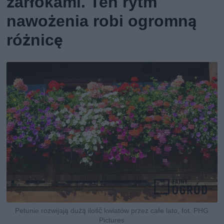
żarłokami. Ten rytm
nawożenia robi ogromną
różnicę
Petunie rozwijają dużą ilość kwiatów przez całe lato, fot. PHG
Pictures