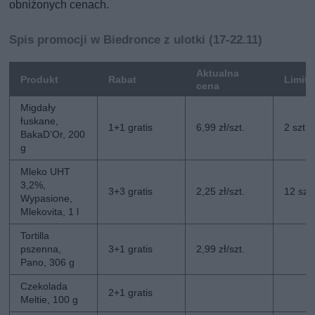
obniżonych cenach.
Spis promocji w Biedronce z ulotki (17-22.11)
Aktualna
Produkt
Rabat
Limit
cena
Migdały
łuskane,
1+1 gratis
6,99 zł/szt.
2 szt.
BakaD’Or, 200
g
Mleko UHT
3,2%,
3+3 gratis
2,25 zł/szt.
12 szt.
Wypasione,
Mlekovita, 1 l
Tortilla
pszenna,
3+1 gratis
2,99 zł/szt.
Pano, 306 g
Czekolada
2+1 gratis
Meltie, 100 g