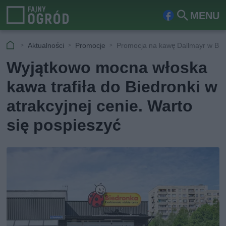
MENU
Fa
Szu
ceb
kaj
Aktualności
Promocje
Promocja na kawę Dallmayr w Bie
ook
Wyjątkowo mocna włoska
kawa trafiła do Biedronki w
atrakcyjnej cenie. Warto
się pospieszyć