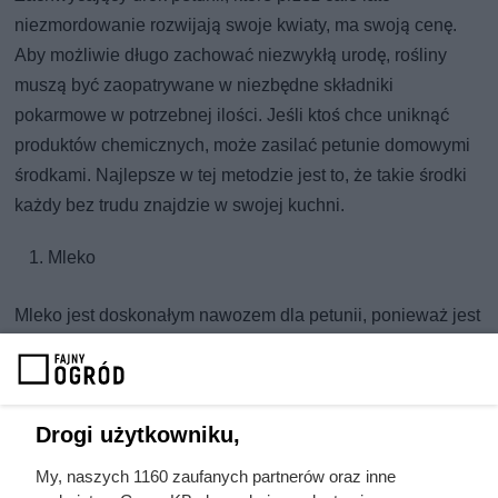
niezmordowanie rozwijają swoje kwiaty, ma swoją cenę.
Aby możliwie długo zachować niezwykłą urodę, rośliny
muszą być zaopatrywane w niezbędne składniki
pokarmowe w potrzebnej ilości. Jeśli ktoś chce uniknąć
produktów chemicznych, może zasilać petunie domowymi
środkami. Najlepsze w tej metodzie jest to, że takie środki
każdy bez trudu znajdzie w swojej kuchni.
Mleko
Mleko jest doskonałym nawozem dla petunii, ponieważ jest
bogate w potas i inne składniki mineralne potrzebne
kwiatom. Aby sporządzić naturalny nawóz, wymieszajcie
zwyczajnie litr mleka z trzema-czterema litrami wody.
Drogi użytkowniku,
Roztwór stosujcie raz w miesiącu do podlewania petunii.
My, naszych 1160 zaufanych partnerów oraz inne
Drożdże