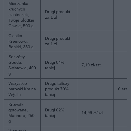
Mieszanka
kruchych
Drugi produkt
ciasteczek,
za 1 zł
Twoje Słodkie
Chwile, 500 g
Ciastka
Drugi produkt
Kremówki,
za 1 zł
Bonitki, 330 g
Ser żółty
Gouda,
Drugi 84%
7,19 zł/szt.
Światowid, 400
taniej
g
Wszystkie
Drugi, tańszy
parówki Kraina
produkt 70%
6 szt.
Wędlin
taniej
Krewetki
gotowane,
Drugi 62%
14,99 zł/szt.
Marinero, 250
taniej
g
Wszystkie