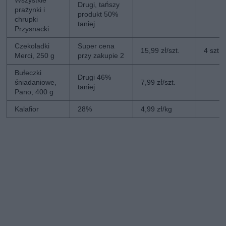
Drugi, tańszy
prażynki i
produkt 50%
chrupki
taniej
Przysnacki
Czekoladki
Super cena
15,99 zł/szt.
4 szt.
Merci, 250 g
przy zakupie 2
Bułeczki
Drugi 46%
śniadaniowe,
7,99 zł/szt.
taniej
Pano, 400 g
Kalafior
28%
4,99 zł/kg