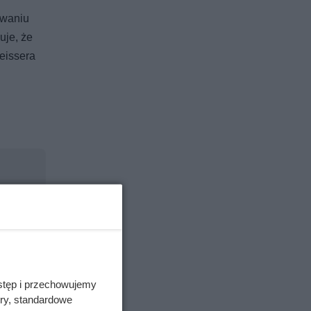
owaniu
uje, że
beissera
stęp i przechowujemy
ory, standardowe