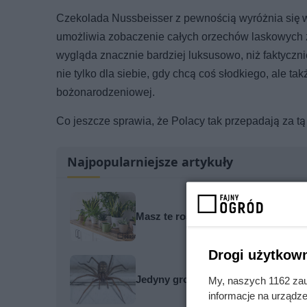
Czekolada Nussbeisser z pewnością wyróżnia się 
umożliwia zobaczenie całych orzechów laskowych z
wygląda znacznie bardziej luksusowo, niż faktyczni
nie tylko dla siebie, gdy chcą coś słodkiego, ale t
bożonarodzeniowej.
Co jeszcze sprawia, że Polacy tak przepadają za t
Najpopularniejsze artykuły
Masz te rośliny w sypialni? Mogą b
Drogi użytkown
Jedyny groźny pająk w Polsce właś
My, naszych 1162 zau
informacje na urządze