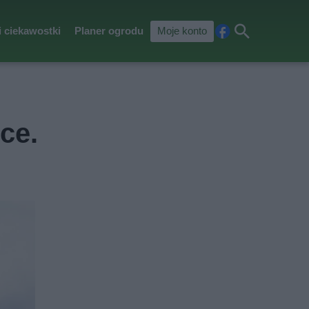
i ciekawostki
Planer ogrodu
Moje konto
Fa
Szu
ceb
kaj
ook
ce.