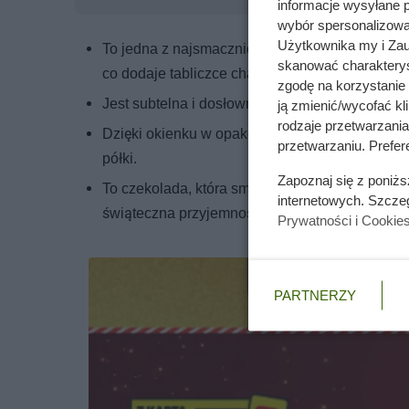
informacje wysyłane 
wybór spersonalizowan
Użytkownika my i Zau
To jedna z najsmaczniejszych czekolad z orzec
skanować charakterys
co dodaje tabliczce charakteru i sprawia, że nie 
zgodę na korzystanie 
Jest subtelna i dosłownie rozpływa się w ustac
ją zmienić/wycofać kl
rodzaje przetwarzani
Dzięki okienku w opakowaniu i estetycznej gra
przetwarzaniu. Prefere
półki.
Zapoznaj się z poniż
To czekolada, która smakuje niemal każdemu. Je
internetowych. Szcze
świąteczna przyjemność dla całej rodziny.
Prywatności i Cookie
PARTNERZY