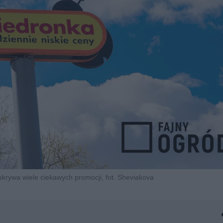
krywa wiele ciekawych promocji, fot. Sheviakova