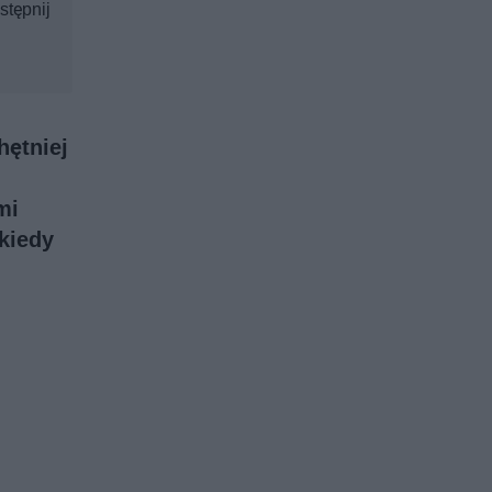
stępnij
hętniej
mi
kiedy