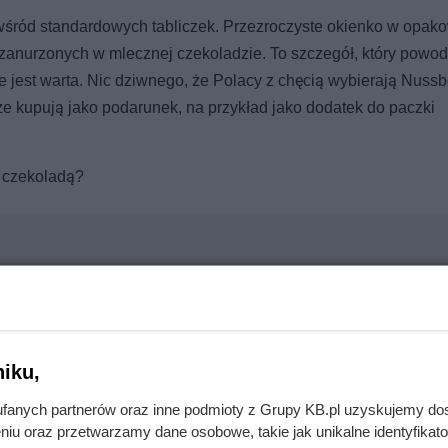
wśród standardowych tabliczek. Przezroczyste okienko w opak
anurzonych w mlecznej czekoladzie. To szczegół, który powod
e jest warta. Nic dziwnego, że Polacy z chęcią wybierają Nuss
akże kupują jako podarunek, na przykład jako dodatek do paczki
ą czekoladą?
yć kryjówką dla pluskiew
iku,
nie wchodzi do domów. Polacy nie wiedzą, jak reagować
fanych partnerów oraz inne podmioty z Grupy KB.pl uzyskujemy do
niu oraz przetwarzamy dane osobowe, takie jak unikalne identyfikat