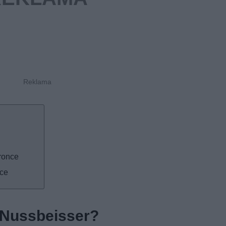
ronce
nce
 Nussbeisser?