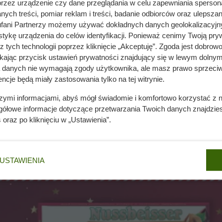
przez urządzenie czy dane przeglądania w celu zapewniania sperson
ych treści, pomiar reklam i treści, badanie odbiorców oraz ulepszan
fani Partnerzy możemy używać dokładnych danych geolokalizacyjn
hami. Wyraźnie czuć w niej chrupiące i intensywnie smakujące 
tykę urządzenia do celów identyfikacji. Ponieważ cenimy Twoją pry
jest nijaka.
z tych technologii poprzez kliknięcie „Akceptuję”. Zgoda jest dobro
h. Fantastycznie łączy się z orzechami, tworząc klasyczne zesta
ikając przycisk ustawień prywatności znajdujący się w lewym dolnym
a danych nie wymagają zgody użytkownika, ale masz prawo sprzeciw
fice czekolada prezentuje się niesamowicie – niczym produkt z 
ncje będą miały zastosowania tylko na tej witrynie.
szymi informacjami, abyś mógł świadomie i komfortowo korzystać z
st świetna zarówno dla dorosłych jako deser do kawy, jak i ja
gółowe informacje dotyczące przetwarzania Twoich danych znajdzi
s
oraz po kliknięciu w „Ustawienia”.
USTAWIENIA