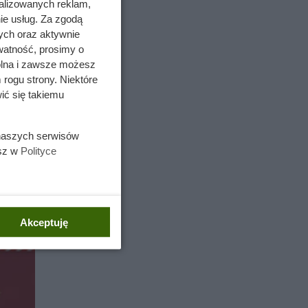
alizowanych reklam,
ie usług. Za zgodą
ych oraz aktywnie
orzechy,
watność, prosimy o
wolna i zawsze możesz
wienie.
 rogu strony. Niektóre
ić się takiemu
wyższej
 naszych serwisów
ko
esz w
Polityce
Akceptuję