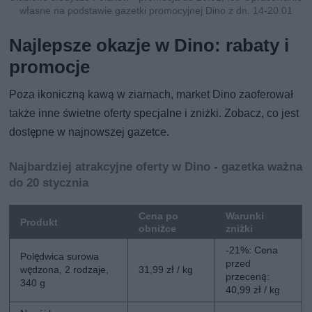
własne na podstawie gazetki promocyjnej Dino z dn. 14-20.01
Najlepsze okazje w Dino: rabaty i
promocje
Poza ikoniczną kawą w ziarnach, market Dino zaoferował
także inne świetne oferty specjalne i zniżki. Zobacz, co jest
dostępne w najnowszej gazetce.
Najbardziej atrakcyjne oferty w Dino - gazetka ważna
do 20 stycznia
Cena po
Warunki
Produkt
obniżce
zniżki
-21%: Cena
Polędwica surowa
przed
wędzona, 2 rodzaje,
31,99 zł / kg
przeceną:
340 g
40,99 zł / kg