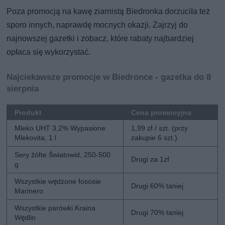
Poza promocją na kawę ziarnistą Biedronka dorzuciła też
sporo innych, naprawdę mocnych okazji. Zajrzyj do
najnowszej gazetki i zobacz, które rabaty najbardziej
opłaca się wykorzystać.
Najciekawsze promocje w Biedronce - gazetka do 8
sierpnia
Produkt
Cena promocyjna
Mleko UHT 3,2% Wypasione
1,99 zł / szt. (przy
Mlekovita, 1 l
zakupie 6 szt.)
Sery żółte Światowid, 250-500
Drugi za 1zł
g
Wszystkie wędzone łososie
Drugi 60% taniej
Marinero
Wszystkie parówki Kraina
Drugi 70% taniej
Wędlin