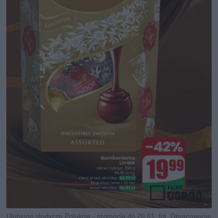
Ulubione słodycze Polaków - promocja do 20.01, fot. Opracowanie