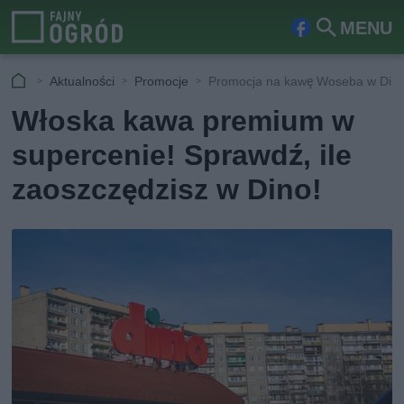
MENU
Fa
Szu
ceb
kaj
Aktualności
Promocje
Promocja na kawę Woseba w Din
ook
Włoska kawa premium w
supercenie! Sprawdź, ile
zaoszczędzisz w Dino!