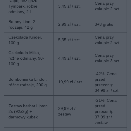
Napój bez gazu
Cena przy
Tymbark, różne
3,45 zł / szt.
zakupie 2 szt.
odmiany, 2 l
Batony Lion, 2
2,99 zł / szt.
3+3 gratis
rodzaje, 42 g
Czekolada Kinder,
Cena przy
5,35 zł / szt.
100 g
zakupie 2 szt.
Czekolada Milka,
Cena przy
różne odmiany, 90-
4,49 zł / szt.
zakupie 3 szt.
100 g
-42%: Cena
Bombonierka Lindor,
przed
19,99 zł / szt.
różne rodzaje, 200 g
przeceną:
34,99 zł / szt.
-21%: Cena
Zestaw herbat Lipton
przed
29,99 zł /
2x (92x2g) +
przeceną:
zestaw
darmowy kubek
37,99 zł /
zestaw