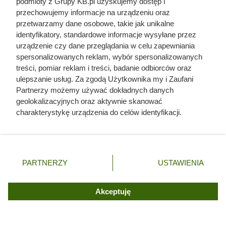
podmioty z Grupy KB.pl uzyskujemy dostęp i
pochodzenie mięsa z Dino. Klienci
przechowujemy informacje na urządzeniu oraz
przetwarzamy dane osobowe, takie jak unikalne
zaskoczeni
identyfikatory, standardowe informacje wysyłane przez
urządzenie czy dane przeglądania w celu zapewniania
spersonalizowanych reklam, wybór spersonalizowanych
treści, pomiar reklam i treści, badanie odbiorców oraz
ulepszanie usług. Za zgodą Użytkownika my i Zaufani
Partnerzy możemy używać dokładnych danych
geolokalizacyjnych oraz aktywnie skanować
charakterystykę urządzenia do celów identyfikacji.
Ponieważ cenimy Twoją prywatność, prosimy o zgodę na
korzystanie z tych technologii poprzez kliknięcie
„Akceptuję”. Zgoda jest dobrowolna i zawsze możesz ją
zmienić/wycofać klikając przycisk ustawień prywatności
PARTNERZY
USTAWIENIA
znajdujący się w lewym dolnym rogu strony. Niektóre
rodzaje przetwarzania danych nie wymagają zgody
użytkownika, ale masz prawo sprzeciwić się takiemu
Akceptuję
Rezerwują po 4 paczki w koszyku.
przetwarzaniu. Preferencje będą miały zastosowania tylko
na tej witrynie.
Luksusowa kawa w ALDI