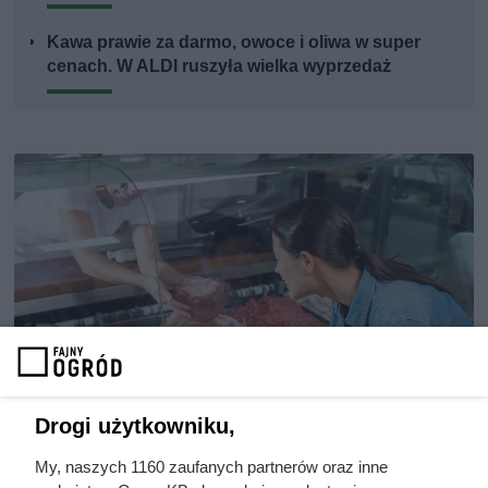
Kawa prawie za darmo, owoce i oliwa w super
cenach. W ALDI ruszyła wielka wyprzedaż
Drogi użytkowniku,
My, naszych 1160 zaufanych partnerów oraz inne
Dziennikarze ujawnili