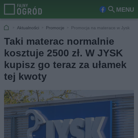
MENU
Fa
Szu
ceb
kaj
Aktualności
Promocje
Promocja na materace w Jysk
ook
Taki materac normalnie
kosztuje 2500 zł. W JYSK
kupisz go teraz za ułamek
tej kwoty