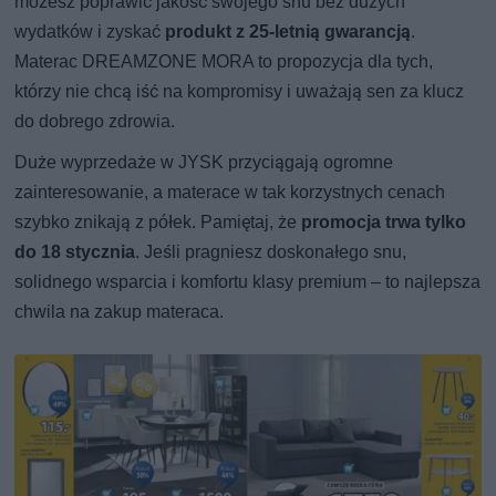
możesz poprawić jakość swojego snu bez dużych
wydatków i zyskać
produkt z 25-letnią gwarancją
.
Materac DREAMZONE MORA to propozycja dla tych,
którzy nie chcą iść na kompromisy i uważają sen za klucz
do dobrego zdrowia.
Duże wyprzedaże w JYSK przyciągają ogromne
zainteresowanie, a materace w tak korzystnych cenach
szybko znikają z półek. Pamiętaj, że
promocja trwa tylko
do 18 stycznia
. Jeśli pragniesz doskonałego snu,
solidnego wsparcia i komfortu klasy premium – to najlepsza
chwila na zakup materaca.