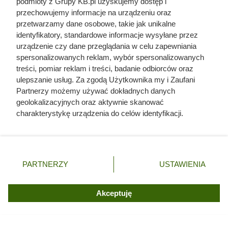
półki. Kultowy włoski produkt
podmioty z Grupy KB.pl uzyskujemy dostęp i
przechowujemy informacje na urządzeniu oraz
rozchwytywany przez klientów
przetwarzamy dane osobowe, takie jak unikalne
identyfikatory, standardowe informacje wysyłane przez
urządzenie czy dane przeglądania w celu zapewniania
spersonalizowanych reklam, wybór spersonalizowanych
treści, pomiar reklam i treści, badanie odbiorców oraz
ulepszanie usług. Za zgodą Użytkownika my i Zaufani
Partnerzy możemy używać dokładnych danych
geolokalizacyjnych oraz aktywnie skanować
charakterystykę urządzenia do celów identyfikacji.
Ponieważ cenimy Twoją prywatność, prosimy o zgodę na
korzystanie z tych technologii poprzez kliknięcie
„Akceptuję”. Zgoda jest dobrowolna i zawsze możesz ją
zmienić/wycofać klikając przycisk ustawień prywatności
PARTNERZY
USTAWIENIA
znajdujący się w lewym dolnym rogu strony. Niektóre
rodzaje przetwarzania danych nie wymagają zgody
Dziennikarze ujawnili
użytkownika, ale masz prawo sprzeciwić się takiemu
Akceptuję
przetwarzaniu. Preferencje będą miały zastosowania tylko
pochodzenie mięsa z Dino. Klienci
na tej witrynie.
zaskoczeni