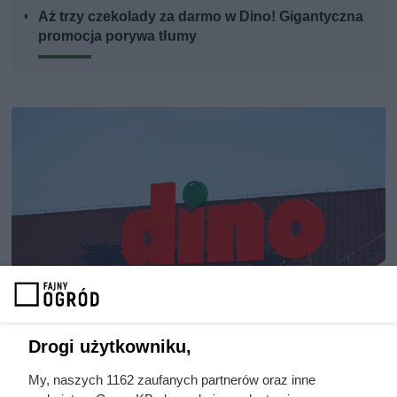
Aż trzy czekolady za darmo w Dino! Gigantyczna
promocja porywa tłumy
Drogi użytkowniku,
Dino przeceniło kawę z wyższej
My, naszych 1162 zaufanych partnerów oraz inne