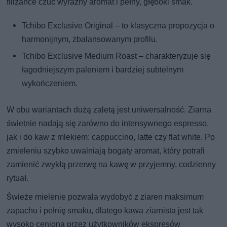
filiżance czuć wyraźny aromat i pełny, głęboki smak.
Tchibo Exclusive Original – to klasyczna propozycja o
harmonijnym, zbalansowanym profilu.
Tchibo Exclusive Medium Roast – charakteryzuje się
łagodniejszym paleniem i bardziej subtelnym
wykończeniem.
W obu wariantach dużą zaletą jest uniwersalność. Ziarna
świetnie nadają się zarówno do intensywnego espresso,
jak i do kaw z mlekiem: cappuccino, latte czy flat white. Po
zmieleniu szybko uwalniają bogaty aromat, który potrafi
zamienić zwykłą przerwę na kawę w przyjemny, codzienny
rytuał.
Świeże mielenie pozwala wydobyć z ziaren maksimum
zapachu i pełnię smaku, dlatego kawa ziarnista jest tak
wysoko ceniona przez użytkowników ekspresów