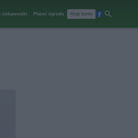
i ciekawostki
Planer ogrodu
Moje konto
Fa
Szu
ceb
kaj
ook