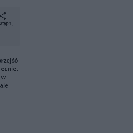
stępnij
przejść
 cenie.
e w
ale