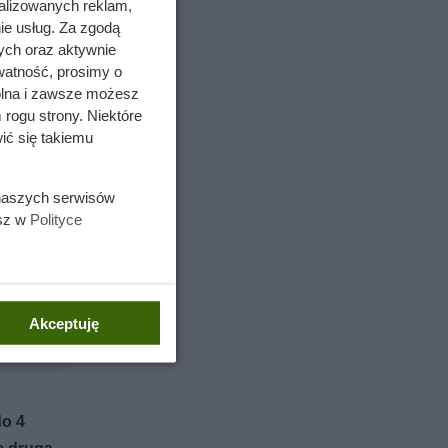
c Woman
alizowanych reklam,
ie usług. Za zgodą
ych oraz aktywnie
 tej
watność, prosimy o
wolna i zawsze możesz
 rogu strony. Niektóre
ić się takiemu
 naszych serwisów
esz w
Polityce
Akceptuję
do 4