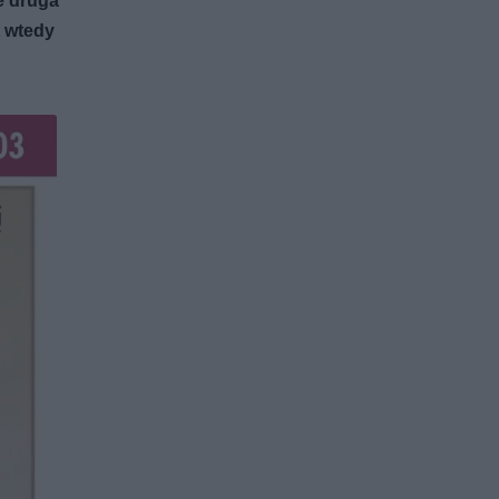
e druga
t wtedy