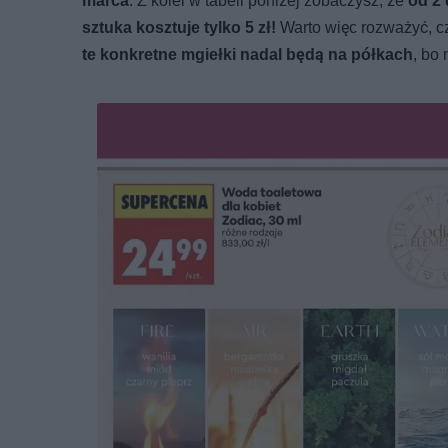
marca
. Z kolei w tabeli poniżej zobaczysz, że
od 2 
sztuka kosztuje tylko 5 zł!
Warto więc rozważyć, cz
te konkretne mgiełki nadal będą na półkach
, bo