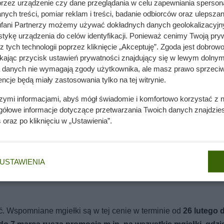
 porzeczki, piwonii i wanilii, a
Tempting Jasmine Magneti
przez urządzenie czy dane przeglądania w celu zapewniania sperson
ych treści, pomiar reklam i treści, badanie odbiorców oraz ulepszan
óry sprawdzi się zarówno jako mały prezent dla siebie, jak i miły
fani Partnerzy możemy używać dokładnych danych geolokalizacyjn
ena sprawiają, że to jedna z najbardziej opłacalnych pozycji w
tykę urządzenia do celów identyfikacji. Ponieważ cenimy Twoją pry
h wydatków sprawić komuś przyjemność.
z tych technologii poprzez kliknięcie „Akceptuję”. Zgoda jest dobro
ikając przycisk ustawień prywatności znajdujący się w lewym dolnym
a danych nie wymagają zgody użytkownika, ale masz prawo sprzeciw
ncje będą miały zastosowania tylko na tej witrynie.
szymi informacjami, abyś mógł świadomie i komfortowo korzystać z
gółowe informacje dotyczące przetwarzania Twoich danych znajdzi
Ten rytm nawożenia robi ogromną różnicę
s
oraz po kliknięciu w „Ustawienia”.
nie wchodzi do domów. Polacy nie wiedzą, jak reagować
USTAWIENIA
ć. Wspomniane mgiełki są w tej cenie w terminie od
26 lutego 