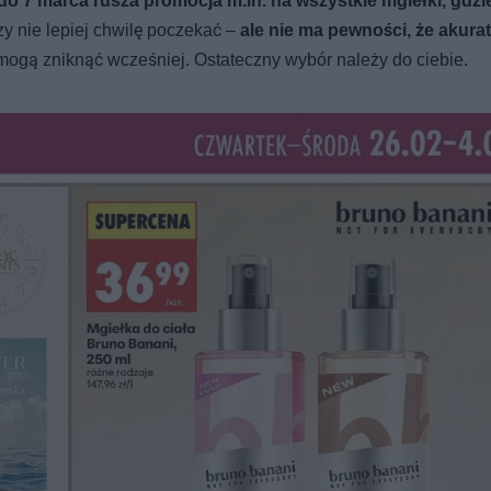
do 7 marca rusza promocja m.in. na wszystkie mgiełki, gdzi
y nie lepiej chwilę poczekać –
ale nie ma pewności, że akura
 mogą zniknąć wcześniej. Ostateczny wybór należy do ciebie.