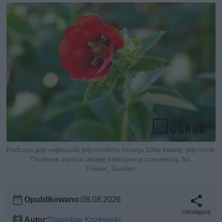
Podczas gdy większość pięciorników rozwija żółte kwiaty, pięciornik
Thurbera zwraca uwagę intensywną czerwienią, fot.
Flower_Garden
Opublikowano:
08.08.2026
Udostępnij
Autor:
Stanisław Kozłowski