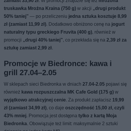
zamiast 33,90 zł
. W promocji znajdzie się też
mrożona
truskawka Mroźna Kraina (750 g)
w akcji
„drugi produkt
50% taniej”
— po przeliczeniu
jedna sztuka kosztuje 8,99
zł (zamiast 11,99 zł)
. Dodatkowo obniżono cenę na
jogurt
naturalny typu greckiego Fruvita (400 g)
, również w
promocji
„drugi 40% taniej”
, co przekłada się na
2,39 zł za
sztukę zamiast 2,99 zł
.
Promocje w Biedronce: kawa i
grill 27.04–2.05
W sklepach sieci Biedronka w dniach
27.04-2.05
pojawi się
również
kawa rozpuszczalna MK Cafe Gold (175 g)
w
wyjątkowo atrakcyjnej cenie
. Za produkt zapłacisz
19,99
zł (zamiast 34,99 zł)
, co daje
oszczędność 15,00 zł, czyli
43% mniej
. Promocja jest dostępna
tylko z kartą Moja
Biedronka
. Obowiązuje też limit: maksymalnie 2 sztuki