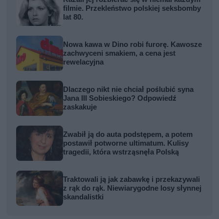
filmie. Przekleństwo polskiej seksbomby
lat 80.
Nowa kawa w Dino robi furorę. Kawosze
zachwyceni smakiem, a cena jest
rewelacyjna
Dlaczego nikt nie chciał poślubić syna
Jana III Sobieskiego? Odpowiedź
zaskakuje
Zwabił ją do auta podstępem, a potem
postawił potworne ultimatum. Kulisy
tragedii, która wstrząsnęła Polską
Traktowali ją jak zabawkę i przekazywali
z rąk do rąk. Niewiarygodne losy słynnej
skandalistki