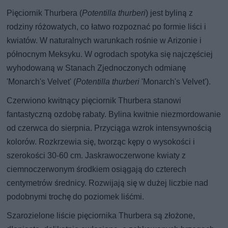
Pięciornik Thurbera (
Potentilla thurberi
) jest byliną z
rodziny różowatych, co łatwo rozpoznać po formie liści i
kwiatów. W naturalnych warunkach rośnie w Arizonie i
północnym Meksyku. W ogrodach spotyka się najczęściej
wyhodowaną w Stanach Zjednoczonych odmianę
'Monarch's Velvet' (
Potentilla thurberi
'Monarch's Velvet').
Czerwiono kwitnący pięciornik Thurbera stanowi
fantastyczną ozdobę rabaty. Bylina kwitnie niezmordowanie
od czerwca do sierpnia. Przyciąga wzrok intensywnością
kolorów. Rozkrzewia się, tworząc kępy o wysokości i
szerokości 30-60 cm. Jaskrawoczerwone kwiaty z
ciemnoczerwonym środkiem osiągają do czterech
centymetrów średnicy. Rozwijają się w dużej liczbie nad
podobnymi trochę do poziomek liśćmi.
Szarozielone liście pięciornika Thurbera są złożone,