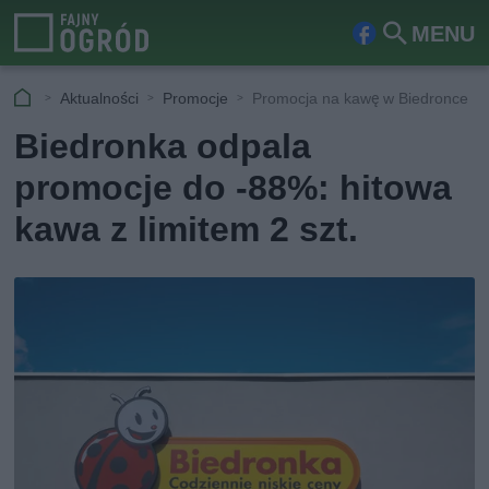
MENU
Fa
Szu
ceb
kaj
Aktualności
Promocje
Promocja na kawę w Biedronce
ook
Biedronka odpala
promocje do -88%: hitowa
kawa z limitem 2 szt.