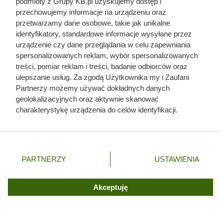
podmioty z Grupy KB.pl uzyskujemy dostęp i
przechowujemy informacje na urządzeniu oraz
przetwarzamy dane osobowe, takie jak unikalne
identyfikatory, standardowe informacje wysyłane przez
urządzenie czy dane przeglądania w celu zapewniania
spersonalizowanych reklam, wybór spersonalizowanych
treści, pomiar reklam i treści, badanie odbiorców oraz
ulepszanie usług. Za zgodą Użytkownika my i Zaufani
Partnerzy możemy używać dokładnych danych
geolokalizacyjnych oraz aktywnie skanować
charakterystykę urządzenia do celów identyfikacji.
Ponieważ cenimy Twoją prywatność, prosimy o zgodę na
korzystanie z tych technologii poprzez kliknięcie
„Akceptuję”. Zgoda jest dobrowolna i zawsze możesz ją
zmienić/wycofać klikając przycisk ustawień prywatności
PARTNERZY
USTAWIENIA
znajdujący się w lewym dolnym rogu strony. Niektóre
rodzaje przetwarzania danych nie wymagają zgody
użytkownika, ale masz prawo sprzeciwić się takiemu
Akceptuję
Kat w spódnicy. Najokrutniejsza
przetwarzaniu. Preferencje będą miały zastosowania tylko
na tej witrynie.
nadzorczyni Auschwitz przed