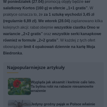
W poniedziałek (27.04)
promocją objęty będzie
ser
sałatkowy Kortos (160 g) w ofercie „1+1 gratis”
. W
praktyce oznacza to, że
za 1 sztukę wychodzi 3,45 zł
(regularnie 6,89 zł)
.
We wtorek (28.04)
zaplanowano kilka
kolejnych akcji: rabat obejmie
wszystkie ciastka Oreo w
wariancie „2+2 gratis”
oraz
wszystkie serki kanapkowe
również w formule „2+2 gratis”
. W każdej z tych ofert
obowiązuje
limit 4 opakowań dziennie na kartę Moja
Biedronka
.
Najpopularniejsze artykuły
Wygląda jak aksamit i kwitnie całe lato.
Ta bylina robi na rabacie niesamowite
wrażenie
Jedyny groźny pająk w Polsce właśnie