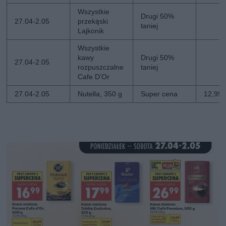
Wszystkie
Drugi 50%
27.04-2.05
przekąski
taniej
Lajkonik
Wszystkie
kawy
Drugi 50%
27.04-2.05
rozpuszczalne
taniej
Cafe D’Or
27.04-2.05
Nutella, 350 g
Super cena
12,99 z