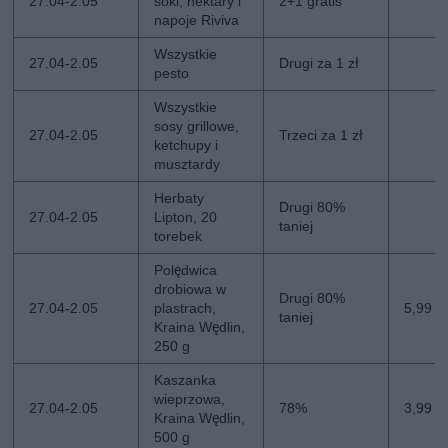
27.04-2.05
soki, nektary i
2+1 gratis
napoje Riviva
Wszystkie
27.04-2.05
Drugi za 1 zł
pesto
Wszystkie
sosy grillowe,
27.04-2.05
Trzeci za 1 zł
ketchupy i
musztardy
Herbaty
Drugi 80%
27.04-2.05
Lipton, 20
taniej
torebek
Polędwica
drobiowa w
Drugi 80%
27.04-2.05
plastrach,
5,99 zł
taniej
Kraina Wędlin,
250 g
Kaszanka
wieprzowa,
27.04-2.05
78%
3,99 zł
Kraina Wędlin,
500 g