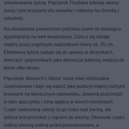
umiarkowanie żyzną. Pięciornik Thurbera toleruje okresy
suszy i jest przyjazny dla owadów i odporny na choroby i
szkodniki.
Na obsadzenie powierzchni potrzeba osiem do dziesięciu
egzemplarzy na metr kwadratowy. Zaleca się odstęp
między poszczególnymi sadzonkami równy ok. 35 cm.
Efektowna bylina nadaje się do uprawy w skrzynkach,
donicach i pojemnikach jako dekoracja balkony, wejścia do
domu albo tarasu.
Pięciornik 'Monarch's Velvet' może mieć różnorodne
zastosowanie i daje się sadzić jako podszyt między luźnymi
krzewami na słonecznym stanowisku. Jesienią przechodzi
w stan spoczynku i zimę spędza w swoich korzeniach.
Część nadziemną należy ściąć nisko nad ziemią, ale
dobrze jest poczekać z cięciem do wiosny. Obumarłe części
rośliny chronią roślinę przed przemarzaniem, a