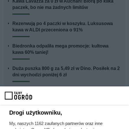
Kawa Lavazza za 0 zł w Auchan! Biorą po kilka
paczek, bo nie ma żadnych limitów
Rezerwują po 4 paczki w koszyku. Luksusowa
kawa w ALDI przeceniona o 91%
Biedronka odpaliła mega promocje: kultowa
kawa 60% taniej!
Duża puszka 800 g za 5,49 zł w Dino. Posiłek na 2
dni wychodzi poniżej 6 zł
Carrefour szaleje z promocjami. Tak taniej kawy
dawno nie było!
Drogi użytkowniku,
My, naszych 1162 zaufanych partnerów oraz inne