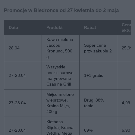
Promocje w Biedronce od 27 kwietnia do 2 maja
Cena
Data
Produkt
Rabat
aktua
Kawa mielona
Jacobs
Super cena
28.04
25,99 z
Kronung, 500
przy zakupie 2
g
Wszystkie
boczki surowe
27-28.04
1+1 gratis
marynowane
Czas na Grill
Mięso mielone
wieprzowe,
Drugi 88%
27-28.04
4,99 z
Kraina Mięs,
taniej
400 g
Kiełbasa
Śląska, Kraina
27-28.04
69%
6,90 zł
Wędlin, Mega