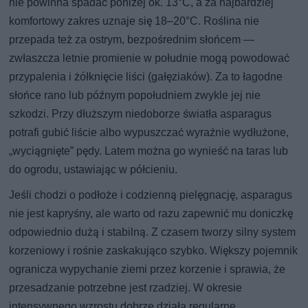
nie powinna spadać poniżej ok. 13°C, a za najbardziej
komfortowy zakres uznaje się 18–20°C. Roślina nie
przepada też za ostrym, bezpośrednim słońcem —
zwłaszcza letnie promienie w południe mogą powodować
przypalenia i żółknięcie liści (gałęziaków). Za to łagodne
słońce rano lub późnym popołudniem zwykle jej nie
szkodzi. Przy dłuższym niedoborze światła asparagus
potrafi gubić liście albo wypuszczać wyraźnie wydłużone,
„wyciągnięte” pędy. Latem można go wynieść na taras lub
do ogrodu, ustawiając w półcieniu.
Jeśli chodzi o podłoże i codzienną pielęgnację, asparagus
nie jest kapryśny, ale warto od razu zapewnić mu doniczkę
odpowiednio dużą i stabilną. Z czasem tworzy silny system
korzeniowy i rośnie zaskakująco szybko. Większy pojemnik
ogranicza wypychanie ziemi przez korzenie i sprawia, że
przesadzanie potrzebne jest rzadziej. W okresie
intensywnego wzrostu dobrze działa regularne