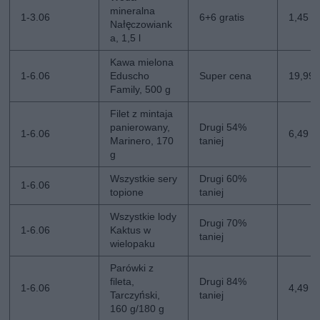
mineralna
1-3.06
6+6 gratis
1,45 zł
Nałęczowiank
a, 1,5 l
Kawa mielona
1-6.06
Eduscho
Super cena
19,99 z
Family, 500 g
Filet z mintaja
panierowany,
Drugi 54%
1-6.06
6,49 zł
Marinero, 170
taniej
g
Wszystkie sery
Drugi 60%
1-6.06
topione
taniej
Wszystkie lody
Drugi 70%
1-6.06
Kaktus w
taniej
wielopaku
Parówki z
fileta,
Drugi 84%
1-6.06
4,49 zł
Tarczyński,
taniej
160 g/180 g