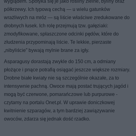
wyglądem. Spotyka się je jako rośliny zielne, byliny oraz
półkrzewy. Ich typową cechą — u wielu gatunków
wrażliwych na mróz — są liście właściwe zredukowane do
drobnych łusek. Ich rolę przejmują tzw. gałęziaki:
zmodyfikowane, spłaszczone odcinki pędów, które do
złudzenia przypominają liście. Te lekkie, pierzaste
„nibyliście” bywają mylnie brane za igły.
Asparagusy dorastają zwykle do 150 cm, a odmiany
płożące i pnące potrafią osiągać jeszcze większe rozmiary.
Drobne białe kwiaty nie są szczególnie okazałe, za to
intensywnie pachną. Owoce mają postać trujących jagód i
mogą być czerwone, pomarańczowe lub purpurowe -
czytamy na portalu Onet.pl. W uprawie doniczkowej
kwitnienie szparagów, a tym bardziej zawiązywanie
owoców, zdarza się jednak dość rzadko.