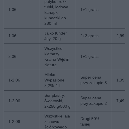
patyku, rożki,
tubki, lodowe
1.06
1+1 gratis
kanapki,
kubeczki do
280 ml
Jajko Kinder
1.06
2+2 gratis
2,99 zł
Joy, 20 g
Wszystkie
kiełbasy
2.06
1+1 gratis
Kraina Wędlin
Nature
Mleko
Super cena
1-2.06
Wypasione
1,99 zł
przy zakupie 3
3,2%, 1 l
Ser plastry,
Super cena
1-2.06
Światowid,
7,49 zł
przy zakupie 2
2x250 g/500 g
Wszystkie jaja
Drugi 50%
1-2.06
z chowu
taniej
ściółkowego