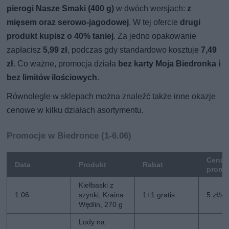
pierogi Nasze Smaki (400 g)
w dwóch wersjach:
z
mięsem oraz serowo-jagodowej
. W tej ofercie
drugi
produkt kupisz o 40% taniej
. Za jedno opakowanie
zapłacisz
5,99 zł
, podczas gdy standardowo kosztuje
7,49
zł
. Co ważne, promocja działa
bez karty Moja Biedronka i
bez limitów ilościowych
.
Równolegle w sklepach można znaleźć także inne okazje
cenowe w kilku działach asortymentu.
Promocje w Biedronce (1-6.06)
Cena
Data
Produkt
Rabat
promo
Kiełbaski z
1.06
szynki, Kraina
1+1 gratis
5 zł/szt
Wędlin, 270 g
Lody na