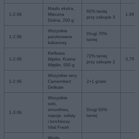
Masło ekstra,
60% taniej
1-2.06
Mleczna
1,99 zł
przy zakupie 3
Dolina, 200 g
Wszystkie
Drugi 70%
1-2.06
paczkowane
taniej
kabanosy
Kiełbasa
72% taniej
1-2.06
śląska, Kraina
3,79 zł
przy zakupie 2
Wędlin, 550 g
Wszystkie sery
1-2.06
Camembert
2+1 gratis
Delikate
Wszystkie
soki,
smoothies,
Drugi 50%
1-3.06
napoje, sałaty
taniej
i lunchboxy
Vital Fresh
Woda