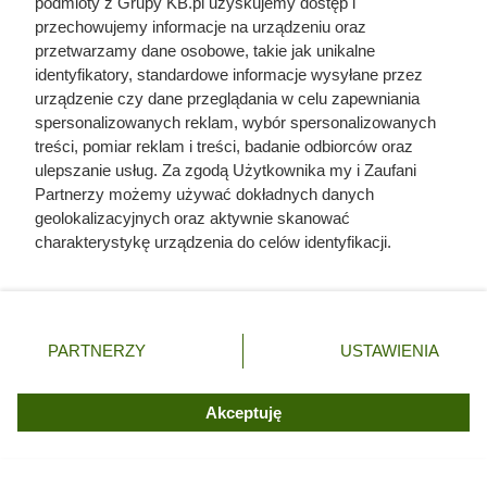
podmioty z Grupy KB.pl uzyskujemy dostęp i
przechowujemy informacje na urządzeniu oraz
przetwarzamy dane osobowe, takie jak unikalne
identyfikatory, standardowe informacje wysyłane przez
urządzenie czy dane przeglądania w celu zapewniania
spersonalizowanych reklam, wybór spersonalizowanych
treści, pomiar reklam i treści, badanie odbiorców oraz
ulepszanie usług. Za zgodą Użytkownika my i Zaufani
Partnerzy możemy używać dokładnych danych
Czytaj także:
geolokalizacyjnych oraz aktywnie skanować
charakterystykę urządzenia do celów identyfikacji.
Ponieważ cenimy Twoją prywatność, prosimy o zgodę na
Ta kultowa kawa mocno potaniała. Klienci Dino
korzystanie z tych technologii poprzez kliknięcie
biorą po dwa opakowania
„Akceptuję”. Zgoda jest dobrowolna i zawsze możesz ją
zmienić/wycofać klikając przycisk ustawień prywatności
PARTNERZY
USTAWIENIA
Carrefour szaleje z promocjami. Tak taniej kawy
znajdujący się w lewym dolnym rogu strony. Niektóre
dawno nie było!
rodzaje przetwarzania danych nie wymagają zgody
użytkownika, ale masz prawo sprzeciwić się takiemu
Akceptuję
przetwarzaniu. Preferencje będą miały zastosowania tylko
Rezerwują po 4 paczki w koszyku. Luksusowa
na tej witrynie.
kawa w ALDI przeceniona o 91%