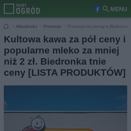
MENU
Fa
Szu
ceb
kaj
Aktualności
Promocje
Promocja na pierogi w Biedronce
ook
Kultowa kawa za pół ceny i
popularne mleko za mniej
niż 2 zł. Biedronka tnie
ceny [LISTA PRODUKTÓW]