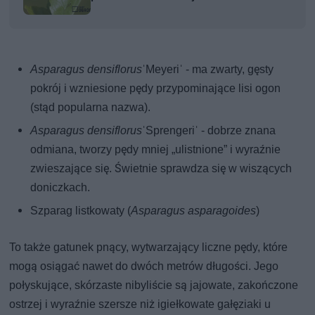
Asparagus densiflorus
ˈMeyeriˈ - ma zwarty, gęsty
pokrój i wzniesione pędy przypominające lisi ogon
(stąd popularna nazwa).
Asparagus densiflorus
ˈSprengeriˈ - dobrze znana
odmiana, tworzy pędy mniej „ulistnione” i wyraźnie
zwieszające się. Świetnie sprawdza się w wiszących
doniczkach.
Szparag listkowaty (
Asparagus asparagoides
)
To także gatunek pnący, wytwarzający liczne pędy, które
mogą osiągać nawet do dwóch metrów długości. Jego
połyskujące, skórzaste nibyliście są jajowate, zakończone
ostrzej i wyraźnie szersze niż igiełkowate gałęziaki u