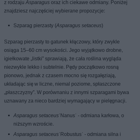
z rodzaju
Asparagus
oraz ich ciekawe odmiany. Poniżej
znajdziesz najczęściej wybierane propozycje:
Szparag pierzasty (
Asparagus setaceus
)
Szparag pierzasty to gatunek kłączowy, który zwykle
osiąga 15–60 cm wysokości. Jego wyjątkowo drobne,
igiełkowate „listki” sprawiają, że cała roślina wygląda
niezwykle lekko i subtelnie. Pędy początkowo rosną
pionowo, jednak z czasem mocno się rozgałęziają,
układając się w liczne, niemal poziome, spłaszczone
„płaszczyzny”. W porównaniu z innymi szparagami bywa
uznawany za nieco bardziej wymagający w pielęgnacji.
Asparagus setaceus
ˈNanusˈ - odmiana karłowa, o
niższym wzroście.
Asparagus setaceus
ˈRobustusˈ - odmiana silna i