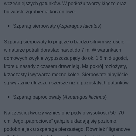
wcześniejszych gatunków. W podłożu tworzy kłącze oraz
bulwiaste zgrubienia korzeniowe.
Szparag sierpowaty (
Asparagus falcatus
)
Szparag sierpowaty to pnącze o bardzo silnym wzroście —
w naturze potrafi dorastać nawet do 7 m. W warunkach
domowych zwykle wypuszcza pędy do ok. 1,5 m długości,
które u nasady z czasem drewnieją. Ma pokrój rozłożysty,
krzaczasty i wytwarza mocne kolce. Sierpowate nibyliście
są wyraźnie dłuższe i szersze niż u pozostałych gatunków.
Szparag paprociowaty (
Asparagus filicinus
)
Najczęściej tworzy wzniesione pędy o wysokości 50–70
cm. Jego „paprociowe” gałęzie układają się poziomo,
podobnie jak u szparaga pierzastego. Również filigranowe