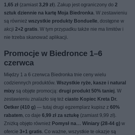
1,65 zł
(zamiast
3,29 zł
). Zakup jest ograniczony do
2
sztuk dziennie na kartę Moja Biedronka
. W zestawieniu
są również
wszystkie produkty Bonduelle
, dostępne w
akcji
2+2 gratis
. W tym przypadku także nie ma limitów i
nie trzeba skanować aplikacji.
Promocje w Biedronce 1–6
czerwca
Między 1 a 6 czerwca Biedronka tnie ceny wielu
codziennych produktów.
Wszystkie ryże, kasze i natural
mixy
są objęte promocją:
drugi produkt 50% taniej
. W
zestawieniu znalazło się też
ciasto Kopiec Kreta Dr.
Oetker (410 g)
— tutaj drugi egzemplarz kupisz z
60%
rabatem
, co daje
6,99 zł za sztukę
(zamiast 9,99 zł).
Zniżką objęto również
Pomysł na…
Winiary (28-44 g)
w
ofercie
3+1 gratis
. Co ważne, wszystkie te okazje są