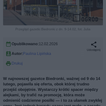
Przegląd gazetki Biedronki z dn. 9-14.02, fot. Julia
Opublikowano:
12.02.2026
Udostępnij
Autor:
Paulina Lipińska
Drukuj
W najnowszej gazetce Biedronki, ważnej od 9 do 14
lutego, pojawiła się oferta, obok której trudno
przejść obojętnie. Wystarczy krótki spacer między
alejkami, by trafić na promocję, która może
odmienić codzienne posiłki — i to za ułamek zwykłej
ceny. Jest jednak haczyk: czasu jest mało, a zasady