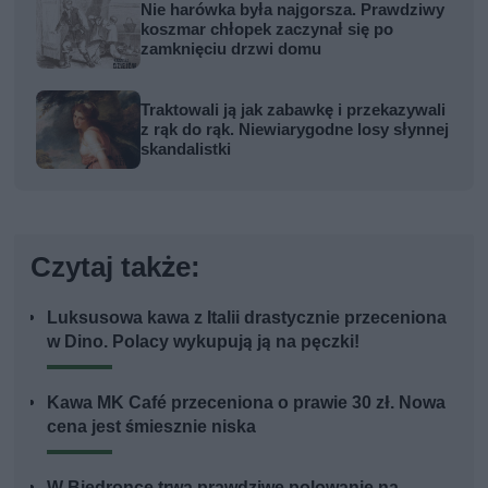
Nie harówka była najgorsza. Prawdziwy
koszmar chłopek zaczynał się po
zamknięciu drzwi domu
Traktowali ją jak zabawkę i przekazywali
z rąk do rąk. Niewiarygodne losy słynnej
skandalistki
Czytaj także:
Luksusowa kawa z Italii drastycznie przeceniona
w Dino. Polacy wykupują ją na pęczki!
Kawa MK Café przeceniona o prawie 30 zł. Nowa
cena jest śmiesznie niska
W Biedronce trwa prawdziwe polowanie na