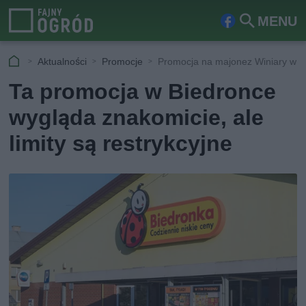
MENU
Fa
Szu
ceb
kaj
Aktualności
Promocje
Promocja na majonez Winiary w B
ook
Ta promocja w Biedronce
wygląda znakomicie, ale
limity są restrykcyjne