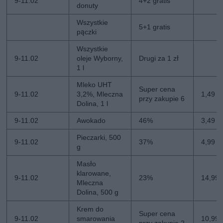
9-11.02
4+2 gratis
donuty
Wszystkie
5+1 gratis
pączki
Wszystkie
9-11.02
oleje Wyborny,
Drugi za 1 zł
1 l
Mleko UHT
Super cena
9-11.02
3,2%, Mleczna
1,49 zł
przy zakupie 6
Dolina, 1 l
9-11.02
Awokado
46%
3,49 zł
Pieczarki, 500
9-11.02
37%
4,99 z
g
Masło
klarowane,
9-11.02
23%
14,99 
Mleczna
Dolina, 500 g
Krem do
Super cena
9-11.02
smarowania
10,99 z
przy zakupie 2