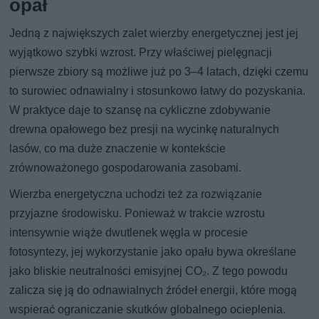
opał
Jedną z największych zalet wierzby energetycznej jest jej
wyjątkowo szybki wzrost. Przy właściwej pielęgnacji
pierwsze zbiory są możliwe już po 3–4 latach, dzięki czemu
to surowiec odnawialny i stosunkowo łatwy do pozyskania.
W praktyce daje to szansę na cykliczne zdobywanie
drewna opałowego bez presji na wycinkę naturalnych
lasów, co ma duże znaczenie w kontekście
zrównoważonego gospodarowania zasobami.
Wierzba energetyczna uchodzi też za rozwiązanie
przyjazne środowisku. Ponieważ w trakcie wzrostu
intensywnie wiąże dwutlenek węgla w procesie
fotosyntezy, jej wykorzystanie jako opału bywa określane
jako bliskie neutralności emisyjnej CO₂. Z tego powodu
zalicza się ją do odnawialnych źródeł energii, które mogą
wspierać ograniczanie skutków globalnego ocieplenia.