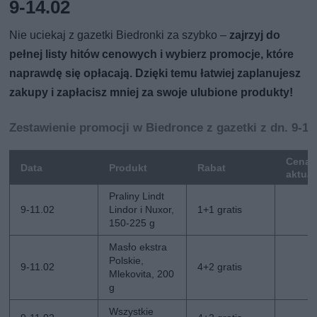
9-14.02
Nie uciekaj z gazetki Biedronki za szybko –
zajrzyj do
pełnej listy hitów cenowych i wybierz promocje, które
naprawdę się opłacają. Dzięki temu łatwiej zaplanujesz
zakupy i zapłacisz mniej za swoje ulubione produkty!
Zestawienie promocji w Biedronce z gazetki z dn. 9-14
Cena
Data
Produkt
Rabat
aktua
Praliny Lindt
9-11.02
Lindor i Nuxor,
1+1 gratis
150-225 g
Masło ekstra
Polskie,
9-11.02
4+2 gratis
Mlekovita, 200
g
Wszystkie