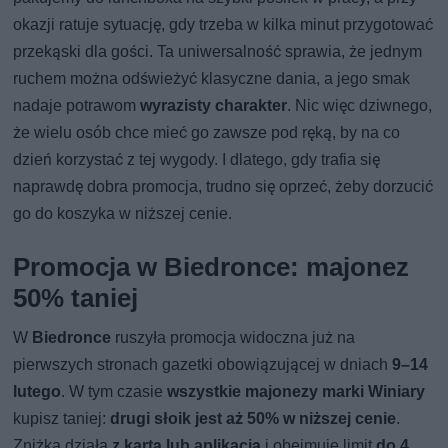
okazji ratuje sytuację, gdy trzeba w kilka minut przygotować
przekąski dla gości. Ta uniwersalność sprawia, że jednym
ruchem można odświeżyć klasyczne dania, a jego smak
nadaje potrawom
wyrazisty charakter
. Nic więc dziwnego,
że wielu osób chce mieć go zawsze pod ręką, by na co
dzień korzystać z tej wygody. I dlatego, gdy trafia się
naprawdę dobra promocja, trudno się oprzeć, żeby dorzucić
go do koszyka w niższej cenie.
Promocja w Biedronce: majonez
50% taniej
W
Biedronce
ruszyła promocja widoczna już na
pierwszych stronach gazetki obowiązującej w dniach
9–14
lutego
. W tym czasie
wszystkie majonezy marki Winiary
kupisz taniej:
drugi słoik jest aż 50% w niższej cenie
.
Zniżka działa
z kartą lub aplikacją
i obejmuje limit
do 4