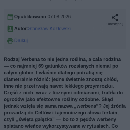
Opublikowano:
07.08.2026
Udostępnij
Autor:
Stanisław Kozłowski
Drukuj
Rodzaj Verbena to nie jedna roślina, a cała rodzina
— co najmniej 69 gatunków rozsianych niemal po
całym globie. I właśnie dlatego potrafią się
diametralnie różnić: jedne świetnie znoszą chłód,
inne nie przetrwają nawet lekkiego przymrozku.
Część z nich, wraz z licznymi odmianami, trafiła do
ogrodów jako efektowne rośliny ozdobne. Skąd
jednak wzięła się sama nazwa „werbena”? Jej źródła
prowadzą do Celtów i tajemniczego słowa ferfain,
czyli „święta gałązka” — bo to z pędów werbeny
splatano wieńce wykorzystywane w rytuałach. Co