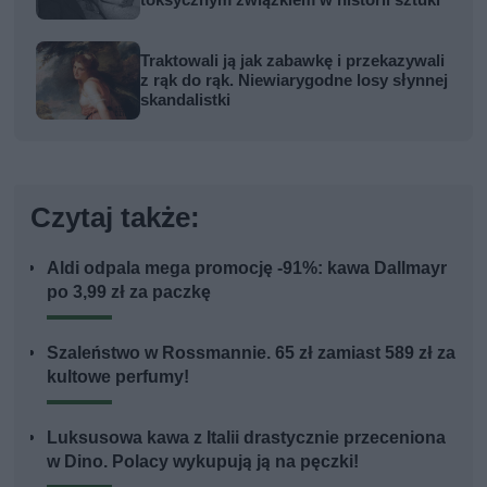
toksycznym związkiem w historii sztuki
Traktowali ją jak zabawkę i przekazywali
z rąk do rąk. Niewiarygodne losy słynnej
skandalistki
Czytaj także:
Aldi odpala mega promocję -91%: kawa Dallmayr
po 3,99 zł za paczkę
Szaleństwo w Rossmannie. 65 zł zamiast 589 zł za
kultowe perfumy!
Luksusowa kawa z Italii drastycznie przeceniona
w Dino. Polacy wykupują ją na pęczki!