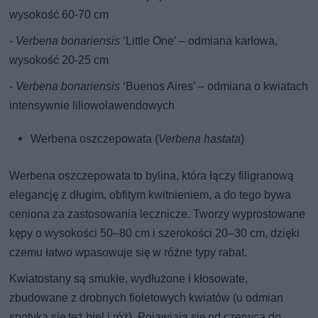
wysokość 60-70 cm
-
Verbena bonariensis
‘Little One’ – odmiana karłowa,
wysokość 20-25 cm
- Verbena bonariensis
‘Buenos Aires’ – odmiana o kwiatach
intensywnie liliowolawendowych
Werbena oszczepowata (
Verbena hastata
)
Werbena oszczepowata to bylina, która łączy filigranową
elegancję z długim, obfitym kwitnieniem, a do tego bywa
ceniona za zastosowania lecznicze. Tworzy wyprostowane
kępy o wysokości 50–80 cm i szerokości 20–30 cm, dzięki
czemu łatwo wpasowuje się w różne typy rabat.
Kwiatostany są smukłe, wydłużone i kłosowate,
zbudowane z drobnych fioletowych kwiatów (u odmian
spotyka się też biel i róż). Pojawiają się od czerwca do