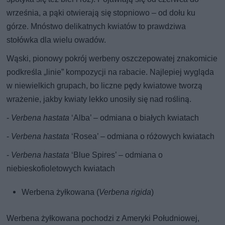
września, a pąki otwierają się stopniowo – od dołu ku
górze. Mnóstwo delikatnych kwiatów to prawdziwa
stołówka dla wielu owadów.
Wąski, pionowy pokrój werbeny oszczepowatej znakomicie
podkreśla „linie” kompozycji na rabacie. Najlepiej wygląda
w niewielkich grupach, bo liczne pędy kwiatowe tworzą
wrażenie, jakby kwiaty lekko unosiły się nad rośliną.
-
Verbena hastata
‘Alba’ – odmiana o białych kwiatach
-
Verbena hastata
‘Rosea’ – odmiana o różowych kwiatach
-
Verbena hastata
‘Blue Spires’ – odmiana o
niebieskofioletowych kwiatach
Werbena żyłkowana (
Verbena rigida
)
Werbena żyłkowana pochodzi z Ameryki Południowej,