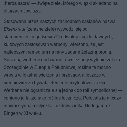
„herba sacra” — święte ziele, którego wiązki składano na
ołtarzach Jowisza.
Stosowana przez naszych zachodnich sąsiadów nazwa
Eisenkraut
(żelazne ziele) wywodzi się od
staroniemieckiego
īsenkrūt
i odwołuje się do dawnych,
kultowych zastosowań werbeny: wierzono, że jest
najlepszym remedium na rany zadane żelazną bronią.
Suszoną werbenę dodawano również przy wytopie żelaza.
Szczególnie w Europie Południowej roślina ta mocno
wrosła w lokalne wierzenia i przesądy, a jeszcze w
średniowieczu bywała elementem rytuałów i zaklęć.
Werbena nie ograniczała się jednak do roli symbolicznej —
ceniono ją także jako roślinę leczniczą. Polecała ją między
innymi słynna mistyczka i uzdrowicielka Hildegarda z
Bingen w XI wieku.