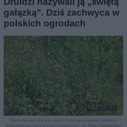
Druidzi nazywali ją „świętą
gałązką”. Dziś zachwyca w
polskich ogrodach
Werbena lekarska jest znaną i cenioną od wieków rośliną o
właściwościach leczniczych i magicznych, fot. Peter Oetelshofen