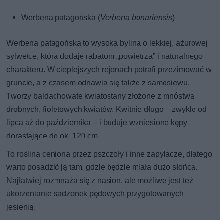
Werbena patagońska (
Verbena bonariensis
)
Werbena patagońska to wysoka bylina o lekkiej, ażurowej
sylwetce, która dodaje rabatom „powietrza” i naturalnego
charakteru. W cieplejszych rejonach potrafi przezimować w
gruncie, a z czasem odnawia się także z samosiewu.
Tworzy baldachowate kwiatostany złożone z mnóstwa
drobnych, fioletowych kwiatów. Kwitnie długo – zwykle od
lipca aż do października – i buduje wzniesione kępy
dorastające do ok. 120 cm.
To roślina ceniona przez pszczoły i inne zapylacze, dlatego
warto posadzić ją tam, gdzie będzie miała dużo słońca.
Najłatwiej rozmnaża się z nasion, ale możliwe jest też
ukorzenianie sadzonek pędowych przygotowanych
jesienią.