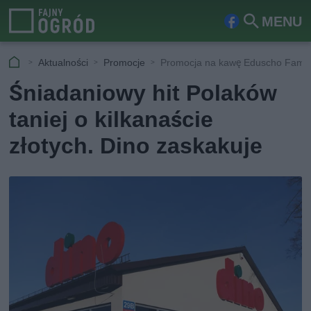
MENU
Fa
Szu
ceb
kaj
Aktualności
Promocje
Promocja na kawę Eduscho Famil
ook
Śniadaniowy hit Polaków
taniej o kilkanaście
złotych. Dino zaskakuje