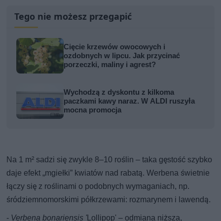
Tego nie możesz przegapić
Cięcie krzewów owocowych i
ozdobnych w lipcu. Jak przycinać
porzeczki, maliny i agrest?
Wychodzą z dyskontu z kilkoma
paczkami kawy naraz. W ALDI ruszyła
mocna promocja
Na 1 m² sadzi się zwykle 8–10 roślin – taka gęstość szybko
daje efekt „mgiełki” kwiatów nad rabatą. Werbena świetnie
łączy się z roślinami o podobnych wymaganiach, np.
śródziemnomorskimi półkrzewami: rozmarynem i lawendą.
-
Verbena bonariensis '
Lollipop' – odmiana niższa,