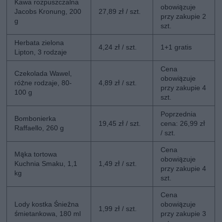
Kawa rozpuszczalna
obowiązuje
Jacobs Kronung, 200
27,89 zł / szt.
przy zakupie 2
g
szt.
Herbata zielona
4,24 zł / szt.
1+1 gratis
Lipton, 3 rodzaje
Cena
Czekolada Wawel,
obowiązuje
różne rodzaje, 80-
4,89 zł / szt.
przy zakupie 4
100 g
szt.
Poprzednia
Bombonierka
19,45 zł / szt.
cena: 26,99 zł
Raffaello, 260 g
/ szt.
Cena
Mąka tortowa
obowiązuje
Kuchnia Smaku, 1,1
1,49 zł / szt.
przy zakupie 4
kg
szt.
Cena
Lody kostka Śnieżna
obowiązuje
1,99 zł / szt.
śmietankowa, 180 ml
przy zakupie 3