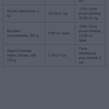
szt.
-21%: Cena
Szynka wieprzowa, 1
24,99 zł / kg
przed obniżką:
kg
31,99 zł / kg
-33%: Cena
Borówka
przed obniżką:
9,99 zł / opak.
amerykańska, 300 g
14,99 zł /
opak.
Cena
Jogurt Fantasia,
obowiązuje
różne rodzaje, 100-
2,39 zł / szt.
przy zakupie 3
118 g
szt.