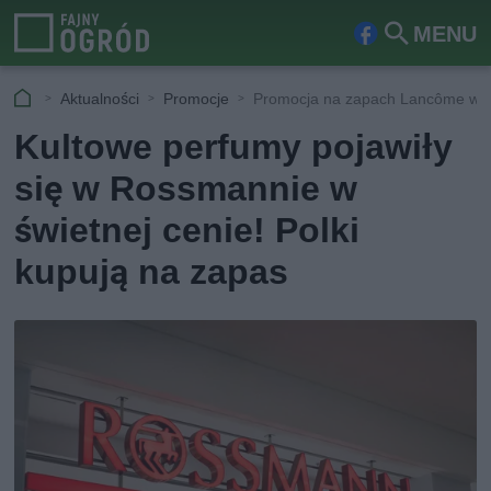
MENU
Fa
Szu
ceb
kaj
Aktualności
Promocje
Promocja na zapach Lancôme w 
ook
Kultowe perfumy pojawiły
się w Rossmannie w
świetnej cenie! Polki
kupują na zapas