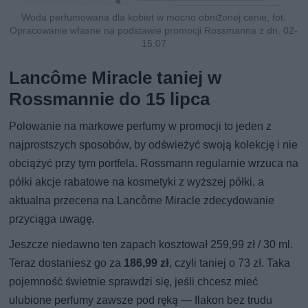
Woda perfumowana dla kobiet w mocno obniżonej cenie, fot.
Opracowanie własne na podstawie promocji Rossmanna z dn. 02-
15.07
Lancôme Miracle taniej w
Rossmannie do 15 lipca
Polowanie na markowe perfumy w promocji to jeden z
najprostszych sposobów, by odświeżyć swoją kolekcję i nie
obciążyć przy tym portfela. Rossmann regularnie wrzuca na
półki akcje rabatowe na kosmetyki z wyższej półki, a
aktualna przecena na Lancôme Miracle zdecydowanie
przyciąga uwagę.
Jeszcze niedawno ten zapach kosztował 259,99 zł / 30 ml.
Teraz dostaniesz go za
186,99 zł
, czyli taniej o 73 zł. Taka
pojemność świetnie sprawdzi się, jeśli chcesz mieć
ulubione perfumy zawsze pod ręką — flakon bez trudu