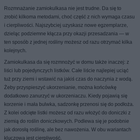
Rozmnażanie zamiokulkasa nie jest trudne. Da się to
zrobić kilkoma metodami, choć część z nich wymaga czasu
i cierpliwości. Najszybciej uzyskasz nowe egzemplarze,
dzieląc podziemne kłącza przy okazji przesadzania — w
ten sposób z jednej rośliny możesz od razu otrzymać kilka
kolejnych.
Zamiokulkasa da się rozmnożyć w domu także inaczej: z
liści lub pojedynczych listków. Całe liście najlepiej uciąć
tuż przy ziemi i wstawić na jakiś czas do naczynia z wodą.
Żeby przyspieszyć ukorzenianie, można końcówkę
dodatkowo zanurzyć w ukorzeniaczu. Kiedy pojawią się
korzenie i mała bulwka, sadzonkę przenosi się do podłoża.
Z kolei odcięte listki możesz od razu włożyć do doniczki z
ziemią do roślin doniczkowych. Podlewa się je podobnie
jak dorosłą roślinę, ale bez nawożenia. W obu wariantach
kluczowa jest cierpliwość.