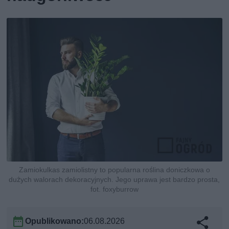
Zamiokulkas zamiolistny to popularna roślina doniczkowa o
dużych walorach dekoracyjnych. Jego uprawa jest bardzo prosta,
fot. foxyburrow
Opublikowano:
06.08.2026