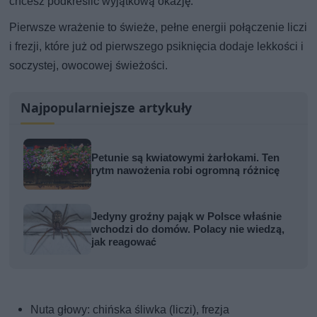
chcesz podkreślić wyjątkową okazję.
Pierwsze wrażenie to świeże, pełne energii połączenie liczi
i frezji, które już od pierwszego psiknięcia dodaje lekkości i
soczystej, owocowej świeżości.
Najpopularniejsze artykuły
Petunie są kwiatowymi żarłokami. Ten
rytm nawożenia robi ogromną różnicę
Jedyny groźny pająk w Polsce właśnie
wchodzi do domów. Polacy nie wiedzą,
jak reagować
Nuta głowy: chińska śliwka (liczi), frezja