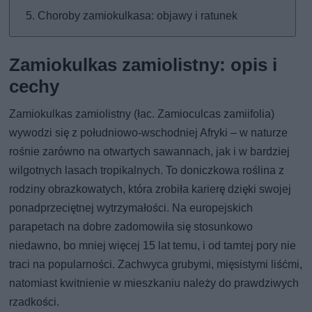
Choroby zamiokulkasa: objawy i ratunek
Zamiokulkas zamiolistny: opis i
cechy
Zamiokulkas zamiolistny (łac. Zamioculcas zamiifolia)
wywodzi się z południowo-wschodniej Afryki – w naturze
rośnie zarówno na otwartych sawannach, jak i w bardziej
wilgotnych lasach tropikalnych. To doniczkowa roślina z
rodziny obrazkowatych, która zrobiła karierę dzięki swojej
ponadprzeciętnej wytrzymałości. Na europejskich
parapetach na dobre zadomowiła się stosunkowo
niedawno, bo mniej więcej 15 lat temu, i od tamtej pory nie
traci na popularności. Zachwyca grubymi, mięsistymi liśćmi,
natomiast kwitnienie w mieszkaniu należy do prawdziwych
rzadkości.