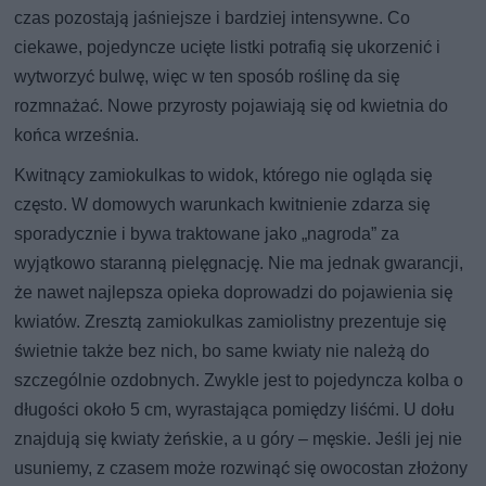
czas pozostają jaśniejsze i bardziej intensywne. Co
ciekawe, pojedyncze ucięte listki potrafią się ukorzenić i
wytworzyć bulwę, więc w ten sposób roślinę da się
rozmnażać. Nowe przyrosty pojawiają się od kwietnia do
końca września.
Kwitnący zamiokulkas to widok, którego nie ogląda się
często. W domowych warunkach kwitnienie zdarza się
sporadycznie i bywa traktowane jako „nagroda” za
wyjątkowo staranną pielęgnację. Nie ma jednak gwarancji,
że nawet najlepsza opieka doprowadzi do pojawienia się
kwiatów. Zresztą zamiokulkas zamiolistny prezentuje się
świetnie także bez nich, bo same kwiaty nie należą do
szczególnie ozdobnych. Zwykle jest to pojedyncza kolba o
długości około 5 cm, wyrastająca pomiędzy liśćmi. U dołu
znajdują się kwiaty żeńskie, a u góry – męskie. Jeśli jej nie
usuniemy, z czasem może rozwinąć się owocostan złożony