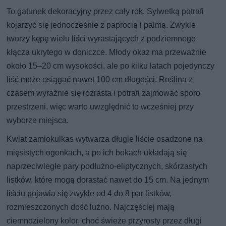
To gatunek dekoracyjny przez cały rok. Sylwetką potrafi
kojarzyć się jednocześnie z paprocią i palmą. Zwykle
tworzy kępę wielu liści wyrastających z podziemnego
kłącza ukrytego w doniczce. Młody okaz ma przeważnie
około 15–20 cm wysokości, ale po kilku latach pojedynczy
liść może osiągać nawet 100 cm długości. Roślina z
czasem wyraźnie się rozrasta i potrafi zajmować sporo
przestrzeni, więc warto uwzględnić to wcześniej przy
wyborze miejsca.
Kwiat zamiokulkas wytwarza długie liście osadzone na
mięsistych ogonkach, a po ich bokach układają się
naprzeciwległe pary podłużno-eliptycznych, skórzastych
listków, które mogą dorastać nawet do 15 cm. Na jednym
liściu pojawia się zwykle od 4 do 8 par listków,
rozmieszczonych dość luźno. Najczęściej mają
ciemnozielony kolor, choć świeże przyrosty przez długi