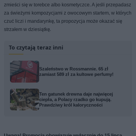
zmieści się w torebce albo kosmetyczce. A jeśli przepadasz
za świeżymi kompozycjami z owocowym startem, w których
czuć liczi i mandarynkę, ta propozycja może okazać się
strzałem w dziesiątkę.
To czytają teraz inni
Szaleństwo w Rossmannie. 65 zł
zamiast 589 zł za kultowe perfumy!
Ten gatunek drewna daje najwięcej
ciepła, a Polacy rzadko go kupują.
Prawdziwy król kaloryczności
Uwaga! Promocja obowiązuje wyłącznie do 15 lipca.