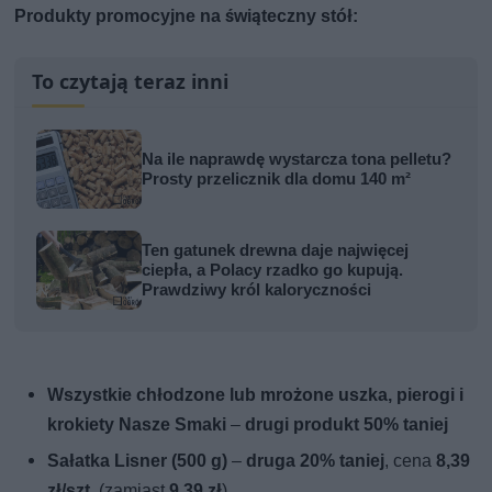
Produkty promocyjne na świąteczny stół:
To czytają teraz inni
Na ile naprawdę wystarcza tona pelletu?
Prosty przelicznik dla domu 140 m²
Ten gatunek drewna daje najwięcej
ciepła, a Polacy rzadko go kupują.
Prawdziwy król kaloryczności
Wszystkie chłodzone lub mrożone uszka, pierogi i
krokiety Nasze Smaki
–
drugi produkt 50% taniej
Sałatka Lisner (500 g)
–
druga 20% taniej
, cena
8,39
zł/szt.
(zamiast
9,39 zł
)