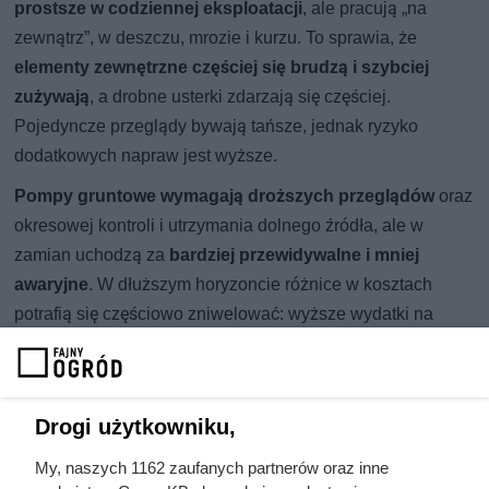
prostsze w codziennej eksploatacji
, ale pracują „na
zewnątrz”, w deszczu, mrozie i kurzu. To sprawia, że
elementy zewnętrzne częściej się brudzą i szybciej
zużywają
, a drobne usterki zdarzają się częściej.
Pojedyncze przeglądy bywają tańsze, jednak ryzyko
dodatkowych napraw jest wyższe.
Pompy gruntowe wymagają droższych przeglądów
oraz
okresowej kontroli i utrzymania dolnego źródła, ale w
zamian uchodzą za
bardziej przewidywalne i mniej
awaryjne
. W dłuższym horyzoncie różnice w kosztach
potrafią się częściowo zniwelować: wyższe wydatki na
serwis równoważy mniejsze prawdopodobieństwo
kosztownych awarii.
Drogi użytkowniku,
My, naszych 1162 zaufanych partnerów oraz inne