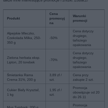
także inne interesujące promocje i zniżki. Zobacz!
Cena
Warunki
Produkt
promocyj
promocji
na
Cena dotyczy
Alpejskie Mleczko,
drugiego,
Czekolada Milka, 250-
-50%
tańszego
350 g
opakowania
Cena dotyczy
Zielona herbata eksp.
drugiego,
-70%
Lipton, 20 torebek
tańszego
opakowania
Śmietanka Rama
3,89 zł /
Cena przy
Crema 31%, 200 g
szt.
zakupie 2 szt.
Promocja
Cukier Biały Kryształ,
1,95 zł /
obowiązuje od 20
1 kg
szt.
do 26.11
Promocja
Mus Tymbark, 200 g,