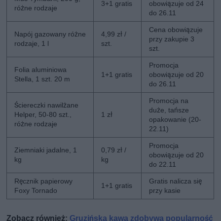
3+1 gratis
obowiązuje od 24
różne rodzaje
do 26.11
Cena obowiązuje
Napój gazowany różne
4,99 zł /
przy zakupie 3
rodzaje, 1 l
szt.
szt.
Promocja
Folia aluminiowa
1+1 gratis
obowiązuje od 20
Stella, 1 szt. 20 m
do 26.11
Promocja na
Ściereczki nawilżane
duże, tańsze
Helper, 50-80 szt.,
1 zł
opakowanie (20-
różne rodzaje
22.11)
Promocja
Ziemniaki jadalne, 1
0,79 zł /
obowiązuje od 20
kg
kg
do 22.11
Ręcznik papierowy
Gratis nalicza się
1+1 gratis
Foxy Tornado
przy kasie
Zobacz również:
Gruzińska kawa zdobywa popularność