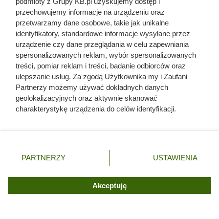
podmioty z Grupy KB.pl uzyskujemy dostęp i
przechowujemy informacje na urządzeniu oraz
przetwarzamy dane osobowe, takie jak unikalne
identyfikatory, standardowe informacje wysyłane przez
urządzenie czy dane przeglądania w celu zapewniania
spersonalizowanych reklam, wybór spersonalizowanych
treści, pomiar reklam i treści, badanie odbiorców oraz
ulepszanie usług. Za zgodą Użytkownika my i Zaufani
Partnerzy możemy używać dokładnych danych
geolokalizacyjnych oraz aktywnie skanować
charakterystykę urządzenia do celów identyfikacji.
Ponieważ cenimy Twoją prywatność, prosimy o zgodę na
korzystanie z tych technologii poprzez kliknięcie
„Akceptuję”. Zgoda jest dobrowolna i zawsze możesz ją
zmienić/wycofać klikając przycisk ustawień prywatności
PARTNERZY
USTAWIENIA
Kawa z Lidla lepsza niż Lavazza?
znajdujący się w lewym dolnym rogu strony. Niektóre
rodzaje przetwarzania danych nie wymagają zgody
Jej smak zaskakuje, a cena to
użytkownika, ale masz prawo sprzeciwić się takiemu
Akceptuję
poezja!
przetwarzaniu. Preferencje będą miały zastosowania tylko
na tej witrynie.