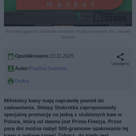
W nowej gazetce Stokrotki mnóstwo okazji cenowych, fot. Leszek
Szelest
Opublikowano:
23.11.2025
Udostępnij
Autor:
Paulina Surowiec
Drukuj
Miłośnicy kawy mają naprawdę powód do
zadowolenia. Sklepy Stokrotka zaproponowały
specjalną promocję na jedną z ulubionych kaw w
Polsce, którą od dawna jest Prima Finezja. Przez
parę dni można nabyć 500-gramowe opakowanie tej
kawy o połowę taniej! Zobacz, do kiedy jest