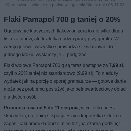
Opracowanie własne na podstawie gazetki Dino z dnia 05-11.08
Flaki Pamapol 700 g taniej o 20%
Ugotowanie klasycznych flaków od zera to nie tylko długa
lista zakupów, ale też kilka godzin pracy przy garnku. W
wersji gotowej wszystko sprowadza się właściwie do
jednego kroku: wystarczy je… podgrzać.
Flaki wołowe Pamapol 700 g są teraz dostępne za
7,99 zł
,
czyli o 20% taniej niż standardowo (9,99 zł). To nieduży
wydatek jak na porcję o sporej gramaturze — gotowe danie
może bez problemu posłużyć jako pełnowartościowy obiad
dla dwóch osób.
Promocja trwa od 5 do 11 sierpnia
, więc jeśli chcesz
skorzystać, najlepiej się pospieszyć i kupić kilka sztuk na
zapas. Taki produkt dobrze mieć też „na czarną godzinę” —