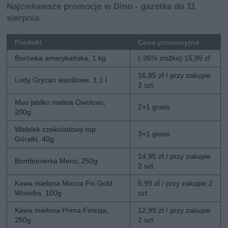
Najciekawsze promocje w Dino - gazetka do 11
sierpnia
Produkt
Cena promocyjna
Borówka amerykańska, 1 kg
(-36% zniżka) 15,99 zł
16,85 zł / przy zakupie
Lody Grycan waniliowe, 1,1 l
2 szt.
Mus jabłko malina Owolovo,
2+1 gratis
200g
Wafelek czekoladowy top
3+1 gratis
Góralki, 40g
14,95 zł / przy zakupie
Bombonierka Merci, 250g
2 szt.
Kawa mielona Mocca Fix Gold
5,99 zł / przy zakupie 2
Woseba, 100g
szt.
Kawa mielona Prima Finezja,
12,99 zł / przy zakupie
250g
2 szt.