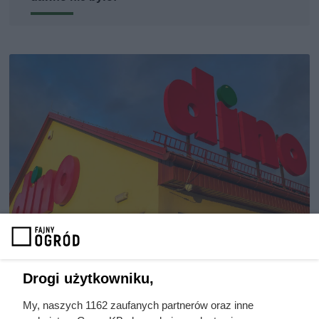
Duża puszka 800 g za 5,49 zł w
Drogi użytkowniku,
Dino. Posiłek na 2 dni wychodzi
My, naszych 1162 zaufanych partnerów oraz inne
poniżej 6 zł