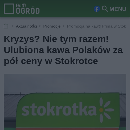
MENU
Fa
Szu
ceb
kaj
Aktualności
Promocje
Promocja na kawę Prima w Stokro
ook
Kryzys? Nie tym razem!
Ulubiona kawa Polaków za
pół ceny w Stokrotce