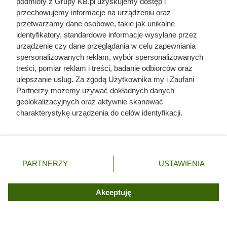
podmioty z Grupy KB.pl uzyskujemy dostęp i
kawa w ALDI przeceniona o 91%
przechowujemy informacje na urządzeniu oraz
przetwarzamy dane osobowe, takie jak unikalne
identyfikatory, standardowe informacje wysyłane przez
Coraz mniej sklepów Carrefour w Polsce.
urządzenie czy dane przeglądania w celu zapewniania
Dowiedzieliśmy się, co dalej z tą siecią w Polsce
spersonalizowanych reklam, wybór spersonalizowanych
treści, pomiar reklam i treści, badanie odbiorców oraz
ulepszanie usług. Za zgodą Użytkownika my i Zaufani
Partnerzy możemy używać dokładnych danych
geolokalizacyjnych oraz aktywnie skanować
charakterystykę urządzenia do celów identyfikacji.
Ponieważ cenimy Twoją prywatność, prosimy o zgodę na
korzystanie z tych technologii poprzez kliknięcie
„Akceptuję”. Zgoda jest dobrowolna i zawsze możesz ją
zmienić/wycofać klikając przycisk ustawień prywatności
PARTNERZY
USTAWIENIA
znajdujący się w lewym dolnym rogu strony. Niektóre
rodzaje przetwarzania danych nie wymagają zgody
użytkownika, ale masz prawo sprzeciwić się takiemu
Akceptuję
przetwarzaniu. Preferencje będą miały zastosowania tylko
na tej witrynie.