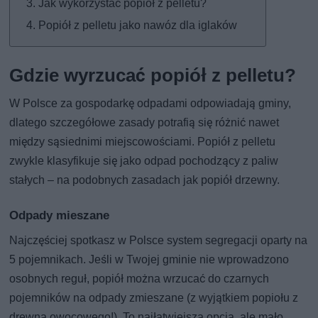
Jak wykorzystać popiół z pelletu?
Popiół z pelletu jako nawóz dla iglaków
Gdzie wyrzucać popiół z pelletu?
W Polsce za gospodarkę odpadami odpowiadają gminy,
dlatego szczegółowe zasady potrafią się różnić nawet
między sąsiednimi miejscowościami. Popiół z pelletu
zwykle klasyfikuje się jako odpad pochodzący z paliw
stałych – na podobnych zasadach jak popiół drzewny.
Odpady mieszane
Najczęściej spotkasz w Polsce system segregacji oparty na
5 pojemnikach. Jeśli w Twojej gminie nie wprowadzono
osobnych reguł, popiół można wrzucać do czarnych
pojemników na odpady zmieszane (z wyjątkiem popiołu z
drewna owocowego!). To najłatwiejsza opcja, ale mało