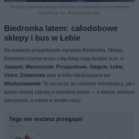
Godziny otwarcia mogą różnić się w zależności od konkretnej
lokalizacji, fot. MagdaWygralak
Biedronka latem: całodobowe
sklepy i bus w Łebie
Na wakacje przygotowała się także Biedronka. Sklepy
Biedronki czynne przez całą dobę mają działać m.in. w
Jastarni
,
Mieroszynie
,
Przejazdowie
,
Stegnie
,
Łebie
,
Ustce
,
Dziwnowie
oraz w kilku lokalizacjach we
Władysławowie
. To oznacza, że zarówno mieszkańcy, jak i
turyści zrobią zakupy o dowolnej porze — o świcie, późnym
wieczorem, a nawet w środku nocy.
Tego nie możesz przegapić