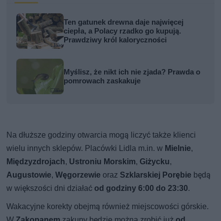
Ten gatunek drewna daje najwięcej
ciepła, a Polacy rzadko go kupują.
Prawdziwy król kaloryczności
Myślisz, że nikt ich nie zjada? Prawda o
pomrowach zaskakuje
Na dłuższe godziny otwarcia mogą liczyć także klienci
wielu innych sklepów. Placówki Lidla m.in. w
Mielnie
,
Międzyzdrojach
,
Ustroniu Morskim
,
Giżycku
,
Augustowie
,
Węgorzewie
oraz
Szklarskiej Porębie
będą
w większości dni działać
od godziny 6:00 do 23:30
.
Wakacyjne korekty obejmą również miejscowości górskie.
W
Zakopanem
zakupy będzie można zrobić już
od