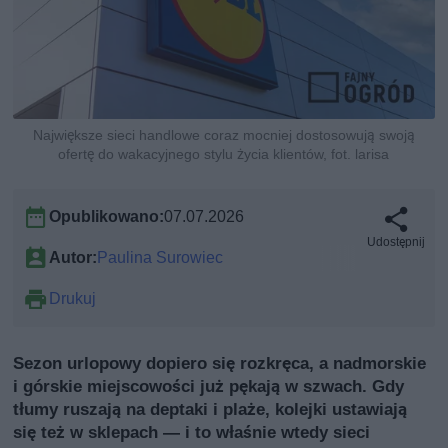
Największe sieci handlowe coraz mocniej dostosowują swoją
ofertę do wakacyjnego stylu życia klientów, fot. larisa
Opublikowano:
07.07.2026
Udostępnij
Autor:
Paulina Surowiec
Drukuj
Sezon urlopowy dopiero się rozkręca, a nadmorskie
i górskie miejscowości już pękają w szwach. Gdy
tłumy ruszają na deptaki i plaże, kolejki ustawiają
się też w sklepach — i to właśnie wtedy sieci