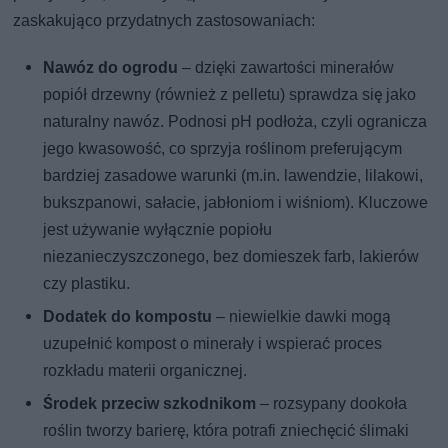
zaskakująco przydatnych zastosowaniach:
Nawóz do ogrodu
– dzięki zawartości minerałów
popiół drzewny (również z pelletu) sprawdza się jako
naturalny nawóz. Podnosi pH podłoża, czyli ogranicza
jego kwasowość, co sprzyja roślinom preferującym
bardziej zasadowe warunki (m.in. lawendzie, lilakowi,
bukszpanowi, sałacie, jabłoniom i wiśniom). Kluczowe
jest używanie wyłącznie popiołu
niezanieczyszczonego, bez domieszek farb, lakierów
czy plastiku.
Dodatek do kompostu
– niewielkie dawki mogą
uzupełnić kompost o minerały i wspierać proces
rozkładu materii organicznej.
Środek przeciw szkodnikom
– rozsypany dookoła
roślin tworzy barierę, która potrafi zniechęcić ślimaki