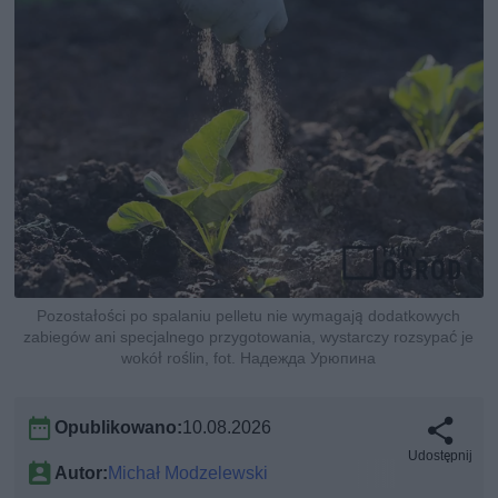
Pozostałości po spalaniu pelletu nie wymagają dodatkowych
zabiegów ani specjalnego przygotowania, wystarczy rozsypać je
wokół roślin, fot. Надежда Урюпина
Opublikowano:
10.08.2026
Udostępnij
Autor:
Michał Modzelewski