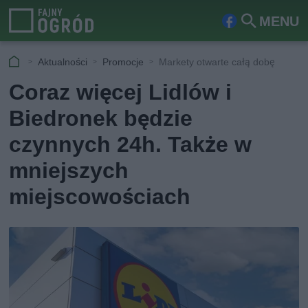
MENU
Fa
Szu
ceb
kaj
Aktualności
Promocje
Markety otwarte całą dobę
ook
Coraz więcej Lidlów i
Biedronek będzie
czynnych 24h. Także w
mniejszych
miejscowościach