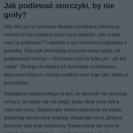
Jak podlewać storczyki, by nie
gniły?
Gdy ktoś po raz pierwszy dostaje orchideę w prezencie,
niemal od razu pojawia się to samo pytanie: „Jak często
mam ją podlewać?” I właśnie w tym momencie najłatwiej o
pomyłkę. Storczyki potrzebują znacznie mniej wody, niż
podpowiada intuicja — kluczowe jest nie tylko „ile”, ale też
„kiedy”. Do tego dochodzą ich konkretne oczekiwania
dotyczące miejsca, rodzaju podłoża oraz tego, jak i kiedy je
przesadzać.
Największy kłopot polega na tym, że storczyki nie alarmują
od razu, że dzieje się coś złego; przez długi czas radzą
sobie po cichu. Dopiero gdy roślina naprawdę się osłabi,
pojawiają się wyraźne sygnały: oklapnięte liście, gnijące
korzenie albo brak kwitnienia. Nawet wtedy nie musi to