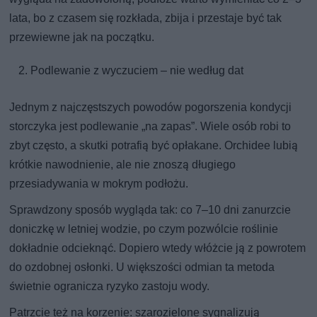
lata, bo z czasem się rozkłada, zbija i przestaje być tak
przewiewne jak na początku.
Podlewanie z wyczuciem – nie według dat
Jednym z najczęstszych powodów pogorszenia kondycji
storczyka jest podlewanie „na zapas”. Wiele osób robi to
zbyt często, a skutki potrafią być opłakane. Orchidee lubią
krótkie nawodnienie, ale nie znoszą długiego
przesiadywania w mokrym podłożu.
Sprawdzony sposób wygląda tak: co 7–10 dni zanurzcie
doniczkę w letniej wodzie, po czym pozwólcie roślinie
dokładnie odcieknąć. Dopiero wtedy włóżcie ją z powrotem
do ozdobnej osłonki. U większości odmian ta metoda
świetnie ogranicza ryzyko zastoju wody.
Patrzcie też na korzenie: szarozielone sygnalizują