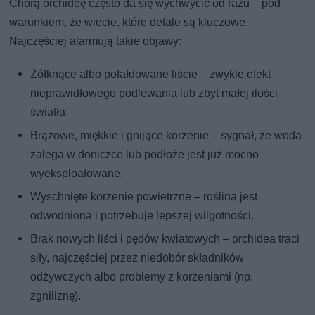
Chorą orchideę często da się wychwycić od razu – pod
warunkiem, że wiecie, które detale są kluczowe.
Najczęściej alarmują takie objawy:
Żółknące albo pofałdowane liście – zwykle efekt
nieprawidłowego podlewania lub zbyt małej ilości
światła.
Brązowe, miękkie i gnijące korzenie – sygnał, że woda
zalega w doniczce lub podłoże jest już mocno
wyeksploatowane.
Wyschnięte korzenie powietrzne – roślina jest
odwodniona i potrzebuje lepszej wilgotności.
Brak nowych liści i pędów kwiatowych – orchidea traci
siły, najczęściej przez niedobór składników
odżywczych albo problemy z korzeniami (np.
zgniliznę).