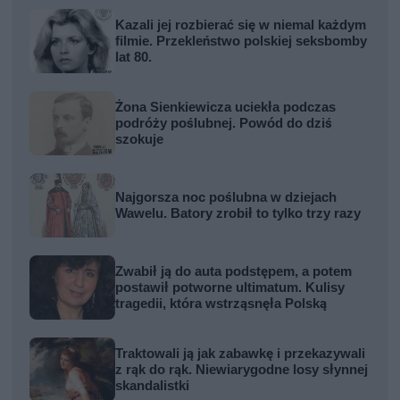
Kazali jej rozbierać się w niemal każdym
filmie. Przekleństwo polskiej seksbomby
lat 80.
Żona Sienkiewicza uciekła podczas
podróży poślubnej. Powód do dziś
szokuje
Najgorsza noc poślubna w dziejach
Wawelu. Batory zrobił to tylko trzy razy
Zwabił ją do auta podstępem, a potem
postawił potworne ultimatum. Kulisy
tragedii, która wstrząsnęła Polską
Traktowali ją jak zabawkę i przekazywali
z rąk do rąk. Niewiarygodne losy słynnej
skandalistki