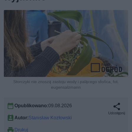
Storczyki nie znoszą zastoju wody i palącego słońca, fot.
eugensalzmann
Opublikowano:
09.08.2026
Udostępnij
Autor:
Stanisław Kozłowski
Drukuj