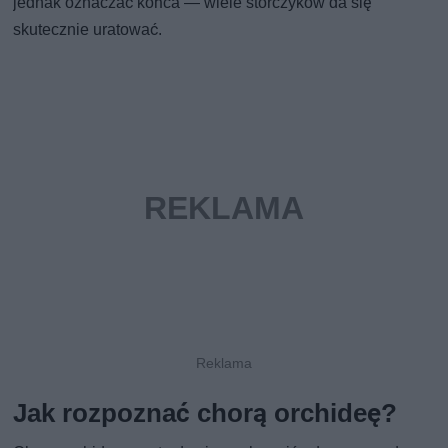
jednak oznaczać końca — wiele storczyków da się
skutecznie uratować.
Jak rozpoznać chorą orchideę?