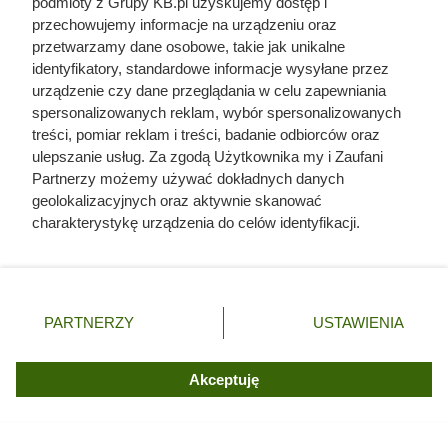
podmioty z Grupy KB.pl uzyskujemy dostęp i
przechowujemy informacje na urządzeniu oraz
przetwarzamy dane osobowe, takie jak unikalne
identyfikatory, standardowe informacje wysyłane przez
urządzenie czy dane przeglądania w celu zapewniania
spersonalizowanych reklam, wybór spersonalizowanych
treści, pomiar reklam i treści, badanie odbiorców oraz
ulepszanie usług. Za zgodą Użytkownika my i Zaufani
Partnerzy możemy używać dokładnych danych
geolokalizacyjnych oraz aktywnie skanować
charakterystykę urządzenia do celów identyfikacji.
Czytaj także:
Ponieważ cenimy Twoją prywatność, prosimy o zgodę na
korzystanie z tych technologii poprzez kliknięcie
Posadziła kilka sadzonek przy oczku wodnym.
„Akceptuję”. Zgoda jest dobrowolna i zawsze możesz ją
Po latach były już wszędzie
zmienić/wycofać klikając przycisk ustawień prywatności
PARTNERZY
USTAWIENIA
znajdujący się w lewym dolnym rogu strony. Niektóre
rodzaje przetwarzania danych nie wymagają zgody
Twój ogród może kwitnąć do pierwszych
użytkownika, ale masz prawo sprzeciwić się takiemu
Akceptuję
przymrozków. Wystarczy teraz posadzić te kwiaty
przetwarzaniu. Preferencje będą miały zastosowania tylko
na tej witrynie.
Ta lilia rośnie do 2,5 m i pachnie lepiej niż Chanel