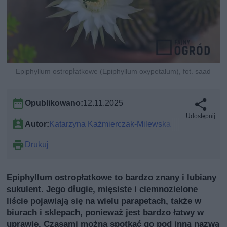
Epiphyllum ostropłatkowe (Epiphyllum oxypetalum), fot. saad
Opublikowano:
12.11.2025
Udostępnij
Autor:
Katarzyna Kaźmierczak-Milewska
Drukuj
Epiphyllum ostropłatkowe to bardzo znany i lubiany
sukulent. Jego długie, mięsiste i ciemnozielone
liście pojawiają się na wielu parapetach, także w
biurach i sklepach, ponieważ jest bardzo łatwy w
uprawie. Czasami można spotkać go pod inną nazwą