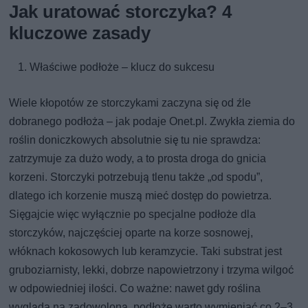
Jak uratować storczyka? 4
kluczowe zasady
Właściwe podłoże – klucz do sukcesu
Wiele kłopotów ze storczykami zaczyna się od źle
dobranego podłoża – jak podaje Onet.pl. Zwykła ziemia do
roślin doniczkowych absolutnie się tu nie sprawdza:
zatrzymuje za dużo wody, a to prosta droga do gnicia
korzeni. Storczyki potrzebują tlenu także „od spodu”,
dlatego ich korzenie muszą mieć dostęp do powietrza.
Sięgajcie więc wyłącznie po specjalne podłoże dla
storczyków, najczęściej oparte na korze sosnowej,
włóknach kokosowych lub keramzycie. Taki substrat jest
gruboziarnisty, lekki, dobrze napowietrzony i trzyma wilgoć
w odpowiedniej ilości. Co ważne: nawet gdy roślina
wygląda na zadowoloną, podłoże warto wymieniać co 2–3