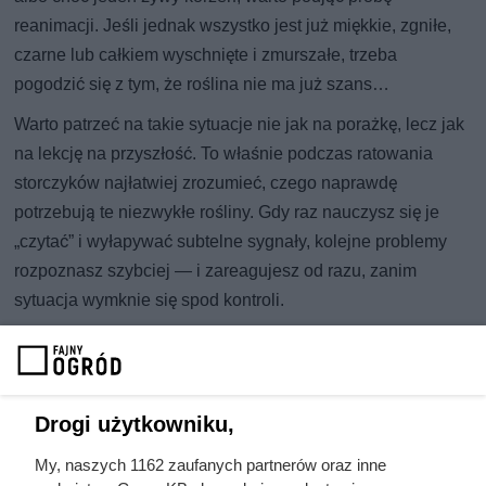
reanimacji. Jeśli jednak wszystko jest już miękkie, zgniłe,
czarne lub całkiem wyschnięte i zmurszałe, trzeba
pogodzić się z tym, że roślina nie ma już szans…
Warto patrzeć na takie sytuacje nie jak na porażkę, lecz jak
na lekcję na przyszłość. To właśnie podczas ratowania
storczyków najłatwiej zrozumieć, czego naprawdę
potrzebują te niezwykłe rośliny. Gdy raz nauczysz się je
„czytać” i wyłapywać subtelne sygnały, kolejne problemy
rozpoznasz szybciej — i zareagujesz od razu, zanim
sytuacja wymknie się spod kontroli.
Drogi użytkowniku,
My, naszych 1162 zaufanych partnerów oraz inne