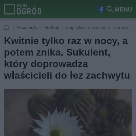
MENU
Fa
Szu
ceb
kaj
Aktualności
Rośliny
Epiphyllum oxypetalum - uprawa i pi
ook
Kwitnie tylko raz w nocy, a
potem znika. Sukulent,
który doprowadza
właścicieli do łez zachwytu