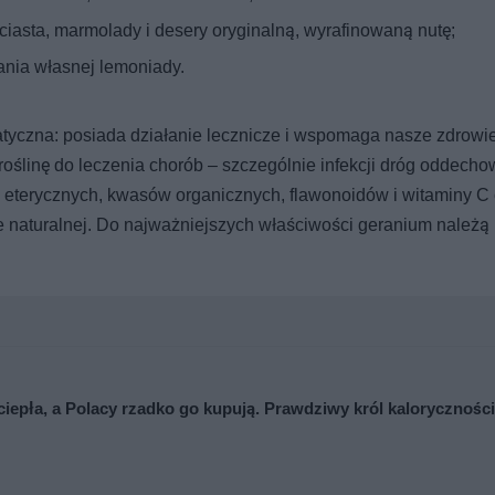
iasta, marmolady i desery oryginalną, wyrafinowaną nutę;
ania własnej lemoniady.
atyczna: posiada działanie lecznicze i wspomaga nasze zdrowie
roślinę do leczenia chorób – szczególnie infekcji dróg oddecho
eterycznych, kwasów organicznych, flawonoidów i witaminy C
 naturalnej. Do najważniejszych właściwości geranium należą
ciepła, a Polacy rzadko go kupują. Prawdziwy król kaloryczności