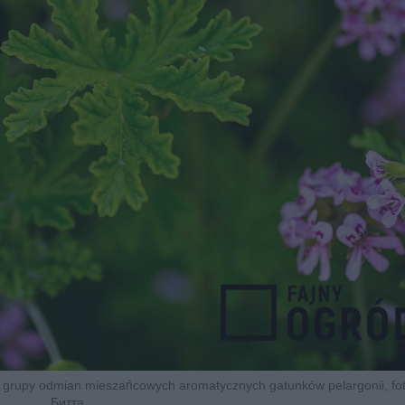
 grupy odmian mieszańcowych aromatycznych gatunków pelargonii, fo
Битта