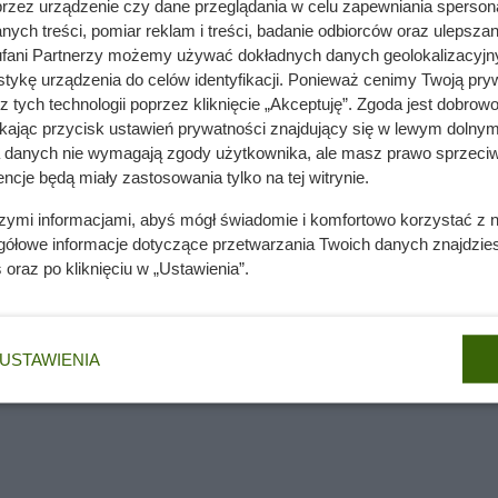
przez urządzenie czy dane przeglądania w celu zapewniania sperson
ych treści, pomiar reklam i treści, badanie odbiorców oraz ulepszan
 30 zł. Nowa cena jest śmiesznie niska
fani Partnerzy możemy używać dokładnych danych geolokalizacyjn
tykę urządzenia do celów identyfikacji. Ponieważ cenimy Twoją pry
z tych technologii poprzez kliknięcie „Akceptuję”. Zgoda jest dobro
ikając przycisk ustawień prywatności znajdujący się w lewym dolnym
nie wchodzi do domów. Polacy nie wiedzą, jak reagować
a danych nie wymagają zgody użytkownika, ale masz prawo sprzeciw
ncje będą miały zastosowania tylko na tej witrynie.
szymi informacjami, abyś mógł świadomie i komfortowo korzystać z
gółowe informacje dotyczące przetwarzania Twoich danych znajdzi
e uprawiana pelargonia pachnąca, czyli słynna anginka albo g
s
oraz po kliknięciu w „Ustawienia”.
ieszańcem i kultywarem, co oznacza się jako
Pelargonium ×grave
stało dawno temu wyhodowanych z gatunków o intensywnym zap
enie.
USTAWIENIA