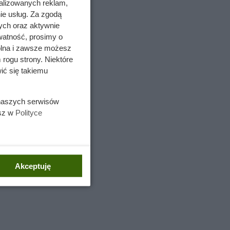
alizowanych reklam,
ie usług. Za zgodą
ych oraz aktywnie
watność, prosimy o
wolna i zawsze możesz
 rogu strony. Niektóre
ić się takiemu
 naszych serwisów
esz w
Polityce
eranium,
olens
achu i
Akceptuję