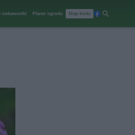
i ciekawostki
Planer ogrodu
Moje konto
Fa
Szu
ceb
kaj
ook