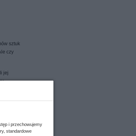
onów sztuk
Ale czy
 jej
ku
alić,
a stara
stęp i przechowujemy
ory, standardowe