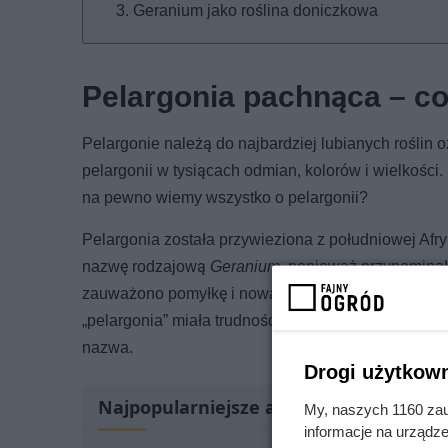
Geranium jako roślina doniczkowa
Pelargonia pachnąca – co 
Pelargonie należą do najbardziej lubianych roślin 
pelargonii w tysiącach odmian, kolorów i wielkości
na pewno wiemy wszystko o pelargonii?
Pelargonia została przywieziona z południowej Afry
nazwę rodzajową
Geranium
, ponieważ przypominał
zauważono pomyłkę i nowa roślina otrzymała naz
„pelargonia” miała trudności z przebiciem się do ś
nazwa.
Drogi użytkown
Najpopularniejsze artykuły
My, naszych 1160 zau
informacje na urządze