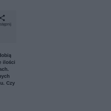
stępnij
dobią
 ilości
ach.
nych
u. Czy