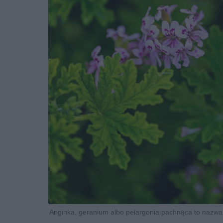
Anginka, geranium albo pelargonia pachnąca to nazwa