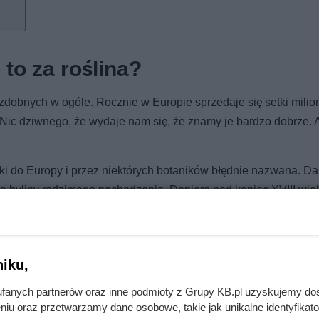
to za roślina?
ozdobnych w ogóle. Rocznie w Europie sprzedaje się setki mili
. Nic dziwnego, że wydaje nam się, że znamy je bardzo dobrze. 
ki do Europy i przez niektórych botaników błędnie nazwana. Dali
a byliny rodzimego pochodzenia. Dopiero pod koniec XVIII wie
wę
Pelargonium
. Ponieważ jednak „geranium” już zdążyło się utrw
wiadomości ogrodników i jeszcze dzisiaj bywa potocznie używan
iku,
fanych partnerów oraz inne podmioty z Grupy KB.pl uzyskujemy do
niu oraz przetwarzamy dane osobowe, takie jak unikalne identyfikat