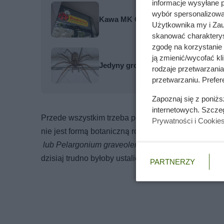
informacje wysyłane 
wybór spersonalizowan
Kawa MK Café przeceniona o prawie
Użytkownika my i Zau
skanować charakterys
zgodę na korzystanie 
ją zmienić/wycofać kl
Jedyny groźny pająk w Polsce właś
rodzaje przetwarzani
przetwarzaniu. Prefere
Zapoznaj się z poniż
internetowych. Szcze
Przede wszystkim trzeba podkreślić, że powszechni
Prywatności i Cookie
nie jest formą botaniczną rośliny, ale wyłącznie m
lub Pelargonium graveolens
hort. Wiele z nich zo
dzisiaj trudno byłoby ustalić ich pierwotne pochodz
PARTNERZY