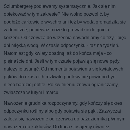
Szlumbergerę podlewamy systematycznie. Jak się nim
opiekować w tym zakresie? Nie wolno pozwolić, by
podłoże całkowicie wyschło ani też by woda gromadziła się
w doniczce, ponieważ może to prowadzić do gnicia
korzeni. Od czerwca do września nawadniamy co trzy - pięć
dni miękką wodą. W czasie odpoczynku - raz na tydzień.
Natomiast gdy kwiaty opadną, aż do końca maja - co
piętnaście dni. Jeśli w tym czasie pojawią się nowe pędy,
należy je usunąć. Od momentu pojawienia się kwiatowych
pąków do czasu ich rozkwitu podlewanie powinno być
nieco bardziej obfite. Po kwitnieniu znowu ograniczamy,
zwłaszcza w lutym i marcu.
Nawożenie grudnika rozpoczynamy, gdy kończy się okres
odpoczynku rośliny albo gdy pojawią się pąki. Zazwyczaj
zaleca się nawożenie od czerwca do października płynnym
nawozem do kaktusów. Do lipca stosujemy również