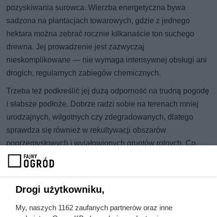
pozyskiwania surowca. Wierzba energetyczna bywa
sadzona na plantacjach towarowych, gdzie z jednego
hektara można zebrać rocznie kilkanaście ton suchego
drewna. Jej prowadzenie jest zazwyczaj
nieskomplikowane — nie wymaga intensywnej obsługi ani
drogich, regularnych zabiegów chemicznych.
Trzeba też podkreślić jej dużą odporność na trudną pogodę
i słabsze podłoże. Dobrze radzi sobie na terenach mniej
urodzajnych, wilgotnych czy zdegradowanych, dlatego
sprawdza się również w rekultywacji obszarów
poprzemysłowych i wyjałowionych gruntów rolnych. Co
więcej, szybko wiąże dwutlenek węgla i sprzyja utrzymaniu
wilgoci w glebie, podnosząc swoją wartość przyrodniczą.
Wierzba energetyczna może wspierać bioróżnorodność i
Drogi użytkowniku,
stać się ważnym elementem zrównoważonego rozwoju na
My, naszych 1162 zaufanych partnerów oraz inne
terenach wiejskich.