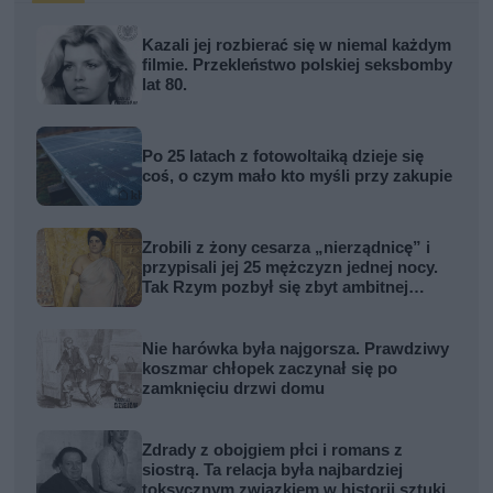
Kazali jej rozbierać się w niemal każdym
filmie. Przekleństwo polskiej seksbomby
lat 80.
Po 25 latach z fotowoltaiką dzieje się
coś, o czym mało kto myśli przy zakupie
Zrobili z żony cesarza „nierządnicę” i
przypisali jej 25 mężczyzn jednej nocy.
Tak Rzym pozbył się zbyt ambitnej
kobiety
Nie harówka była najgorsza. Prawdziwy
koszmar chłopek zaczynał się po
zamknięciu drzwi domu
Zdrady z obojgiem płci i romans z
siostrą. Ta relacja była najbardziej
toksycznym związkiem w historii sztuki