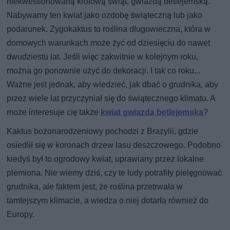
niekwestionowaną królową świąt, gwiazdą betlejemską.
Nabywamy ten kwiat jako ozdobę świąteczną lub jako
podarunek. Zygokaktus to roślina długowieczna, która w
domowych warunkach może żyć od dziesięciu do nawet
dwudziestu lat. Jeśli więc zakwitnie w kolejnym roku,
można go ponownie użyć do dekoracji. I tak co roku...
Ważne jest jednak, aby wiedzieć, jak dbać o grudnika, aby
przez wiele lat przyczyniał się do świątecznego klimatu. A
może interesuje cię także
kwiat gwiazda betlejemska
?
Kaktus bożonarodzeniowy pochodzi z Brazylii, gdzie
osiedlił się w koronach drzew lasu deszczowego. Podobno
kiedyś był to ogrodowy kwiat, uprawiany przez lokalne
plemiona. Nie wiemy dziś, czy te ludy potrafiły pielęgnować
grudnika, ale faktem jest, że roślina przetrwała w
tamtejszym klimacie, a wiedza o niej dotarła również do
Europy.