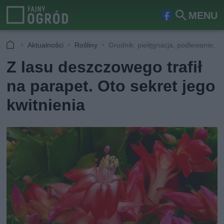
MENU
Fa
Szu
ceb
kaj
Aktualności
Rośliny
Grudnik: pielęgnacja, podlewanie, 
ook
Z lasu deszczowego trafił
na parapet. Oto sekret jego
kwitnienia