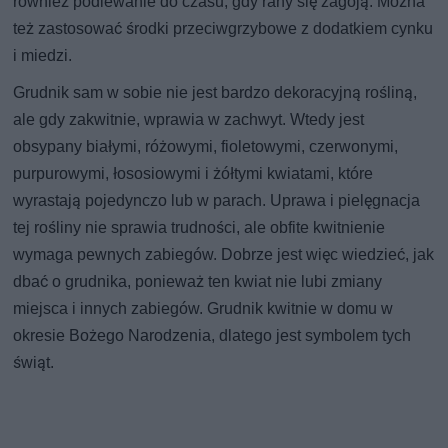
również podlewanie do czasu, gdy rany się zagoją. Można
też zastosować środki przeciwgrzybowe z dodatkiem cynku
i miedzi.
Grudnik sam w sobie nie jest bardzo dekoracyjną rośliną,
ale gdy zakwitnie, wprawia w zachwyt. Wtedy jest
obsypany białymi, różowymi, fioletowymi, czerwonymi,
purpurowymi, łososiowymi i żółtymi kwiatami, które
wyrastają pojedynczo lub w parach. Uprawa i pielęgnacja
tej rośliny nie sprawia trudności, ale obfite kwitnienie
wymaga pewnych zabiegów. Dobrze jest więc wiedzieć, jak
dbać o grudnika, ponieważ ten kwiat nie lubi zmiany
miejsca i innych zabiegów. Grudnik kwitnie w domu w
okresie Bożego Narodzenia, dlatego jest symbolem tych
świąt.