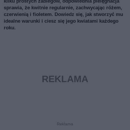
kilku prostych zabiegów, odpowiednia pielęgnacja
sprawia, że kwitnie regularnie, zachwycając różem,
czerwienią i fioletem. Dowiedz się, jak stworzyć mu
idealne warunki i ciesz się jego kwiatami każdego
roku.