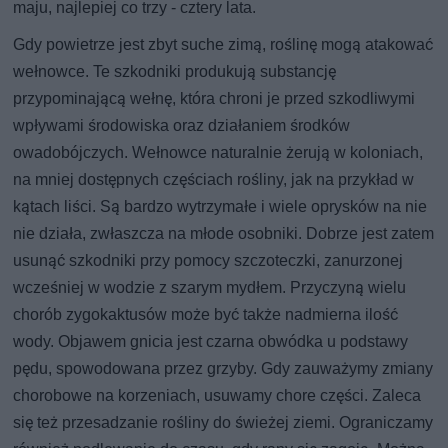
maju, najlepiej co trzy - cztery lata.
Gdy powietrze jest zbyt suche zimą, roślinę mogą atakować
wełnowce. Te szkodniki produkują substancję
przypominającą wełnę, która chroni je przed szkodliwymi
wpływami środowiska oraz działaniem środków
owadobójczych. Wełnowce naturalnie żerują w koloniach,
na mniej dostępnych częściach rośliny, jak na przykład w
kątach liści. Są bardzo wytrzymałe i wiele oprysków na nie
nie działa, zwłaszcza na młode osobniki. Dobrze jest zatem
usunąć szkodniki przy pomocy szczoteczki, zanurzonej
wcześniej w wodzie z szarym mydłem. Przyczyną wielu
chorób zygokaktusów może być także nadmierna ilość
wody. Objawem gnicia jest czarna obwódka u podstawy
pędu, spowodowana przez grzyby. Gdy zauważymy zmiany
chorobowe na korzeniach, usuwamy chore części. Zaleca
się też przesadzanie rośliny do świeżej ziemi. Ograniczamy