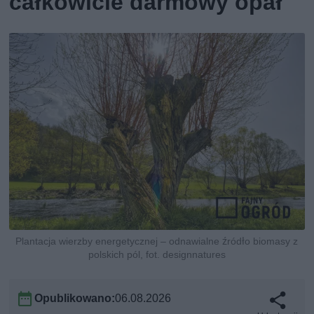
całkowicie darmowy opał
Plantacja wierzby energetycznej – odnawialne źródło biomasy z
polskich pól, fot. designnatures
Opublikowano:
06.08.2026