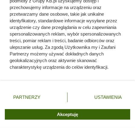
podmioty z Grupy KB.pl uzyskujemy dostęp i
przechowujemy informacje na urządzeniu oraz
przetwarzamy dane osobowe, takie jak unikalne
identyfikatory, standardowe informacje wysyłane przez
urządzenie czy dane przeglądania w celu zapewniania
spersonalizowanych reklam, wybór spersonalizowanych
treści, pomiar reklam i treści, badanie odbiorców oraz
ulepszanie usług. Za zgodą Użytkownika my i Zaufani
Partnerzy możemy używać dokładnych danych
geolokalizacyjnych oraz aktywnie skanować
charakterystykę urządzenia do celów identyfikacji.
Ponieważ cenimy Twoją prywatność, prosimy o zgodę na
korzystanie z tych technologii poprzez kliknięcie
„Akceptuję”. Zgoda jest dobrowolna i zawsze możesz ją
zmienić/wycofać klikając przycisk ustawień prywatności
PARTNERZY
USTAWIENIA
znajdujący się w lewym dolnym rogu strony. Niektóre
rodzaje przetwarzania danych nie wymagają zgody
Wierzba energetyczna jako
użytkownika, ale masz prawo sprzeciwić się takiemu
Akceptuję
drewno opałowe
przetwarzaniu. Preferencje będą miały zastosowania tylko
na tej witrynie.
Jednym z kluczowych parametrów drewna opałowego jest