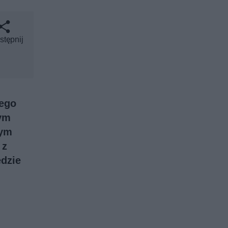
stępnij
tego
tym
nym
 z
ędzie