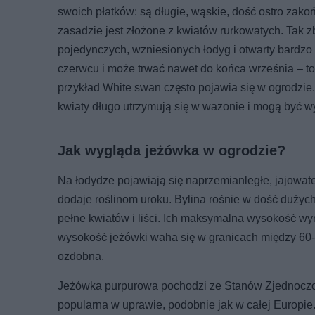
swoich płatków: są długie, wąskie, dość ostro zakoń
zasadzie jest złożone z kwiatów rurkowatych. Tak
pojedynczych, wzniesionych łodyg i otwarty bardzo 
czerwcu i może trwać nawet do końca września – t
przykład White swan często pojawia się w ogrodzie
kwiaty długo utrzymują się w wazonie i mogą być 
Jak wygląda jeżówka w ogrodzie?
Na łodydze pojawiają się naprzemianległe, jajowate
dodaje roślinom uroku. Bylina rośnie w dość dużyc
pełne kwiatów i liści. Ich maksymalna wysokość wyn
wysokość jeżówki waha się w granicach między 60-8
ozdobna.
Jeżówka purpurowa pochodzi ze Stanów Zjednoczonyc
popularna w uprawie, podobnie jak w całej Europie