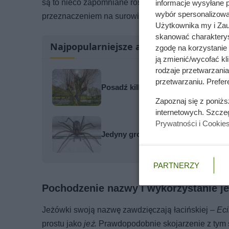
są to nieco zapomniane rośliny lecznicze. Powoli j
informacje wysyłane 
wybór spersonalizowan
przeznaczeniem na surowiec dla przemysłu farmace
Użytkownika my i Zau
skanować charakterys
Najpopularniejsze artykuły
zgodę na korzystanie 
ją zmienić/wycofać kl
rodzaje przetwarzani
przetwarzaniu. Prefere
Posadź kilka takich drzew w ogrodzi
Zapoznaj się z poniż
internetowych. Szcze
Prywatności i Cookie
Jedyny groźny pająk w Polsce właś
PARTNERZY
Pochodzenie nazwy i wykorzystanie j
Jeżówki swoją nazwę zawdzięczają łacińskiej –
Ec
prostu jako
jeż.
Prawdopodobnie skojarzenie z tym