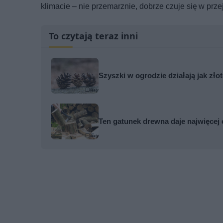
klimacie – nie przemarznie, dobrze czuje się w pr
To czytają teraz inni
Szyszki w ogrodzie działają jak zło
Ten gatunek drewna daje najwięcej 