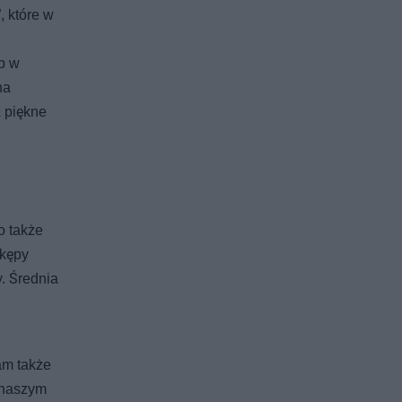
, które w
ub w
na
ż piękne
o także
 kępy
. Średnia
am także
w naszym