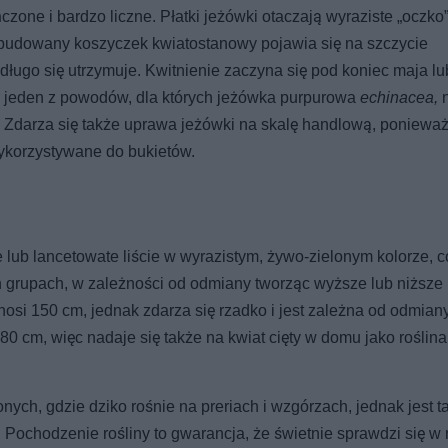
czone i bardzo liczne. Płatki jeżówki otaczają wyraziste „oczko”
 zbudowany koszyczek kwiatostanowy pojawia się na szczycie
długo się utrzymuje. Kwitnienie zaczyna się pod koniec maja l
o jeden z powodów, dla których jeżówka purpurowa
echinacea,
. Zdarza się także uprawa jeżówki na skalę handlową, poniewa
wykorzystywane do bukietów.
 lub lancetowate liście w wyrazistym, żywo-zielonym kolorze, c
h grupach, w zależności od odmiany tworząc wyższe lub niższe
osi 150 cm, jednak zdarza się rzadko i jest zależna od odmiany
0 cm, więc nadaje się także na kwiat cięty w domu jako roślina
h, gdzie dziko rośnie na preriach i wzgórzach, jednak jest t
. Pochodzenie rośliny to gwarancja, że świetnie sprawdzi się 