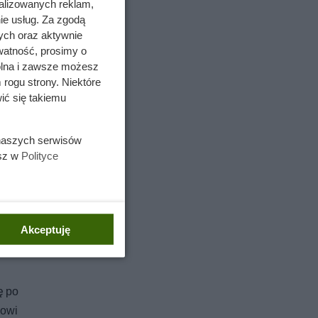
jeżówki z
alizowanych reklam,
ie usług. Za zgodą
u
.
ych oraz aktywnie
watność, prosimy o
wolna i zawsze możesz
 rogu strony. Niektóre
ić się takiemu
 naszych serwisów
esz w
Polityce
Akceptuję
ę po
dowi