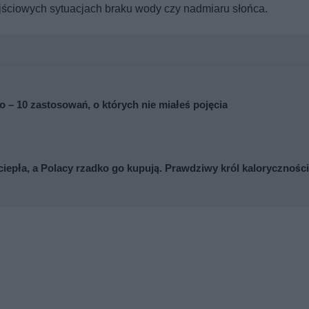
zejściowych sytuacjach braku wody czy nadmiaru słońca.
to – 10 zastosowań, o których nie miałeś pojęcia
ciepła, a Polacy rzadko go kupują. Prawdziwy król kaloryczności