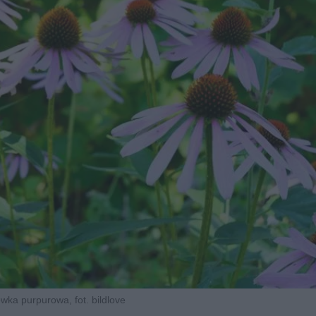
wka purpurowa, fot. bildlove