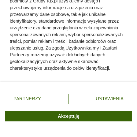
spoczynku — w tym okresie podlewanie ograniczamy i
podmioty z Grupy KB.pl uzyskujemy dostęp i
przechowujemy informacje na urządzeniu oraz
sięgamy po wodę mniej więcej raz w tygodniu.
przetwarzamy dane osobowe, takie jak unikalne
Wiosną przycinamy źdźbła do około 5 cm i przenosimy
identyfikatory, standardowe informacje wysyłane przez
roślinę do większych donic, żeby miała przestrzeń na
urządzenie czy dane przeglądania w celu zapewniania
spersonalizowanych reklam, wybór spersonalizowanych
dalszy rozrost i mocniejsze ukorzenienie.
treści, pomiar reklam i treści, badanie odbiorców oraz
Gdy kępa mocno się rozrośnie, warto ją podzielić i z
ulepszanie usług. Za zgodą Użytkownika my i Zaufani
każdej części przygotować nowe sadzonki. A może
Partnerzy możemy używać dokładnych danych
geolokalizacyjnych oraz aktywnie skanować
zainteresuje cię także
uprawa lawendy
?
charakterystykę urządzenia do celów identyfikacji.
Ponieważ cenimy Twoją prywatność, prosimy o zgodę na
korzystanie z tych technologii poprzez kliknięcie
„Akceptuję”. Zgoda jest dobrowolna i zawsze możesz ją
zmienić/wycofać klikając przycisk ustawień prywatności
PARTNERZY
USTAWIENIA
znajdujący się w lewym dolnym rogu strony. Niektóre
rodzaje przetwarzania danych nie wymagają zgody
użytkownika, ale masz prawo sprzeciwić się takiemu
Akceptuję
przetwarzaniu. Preferencje będą miały zastosowania tylko
na tej witrynie.