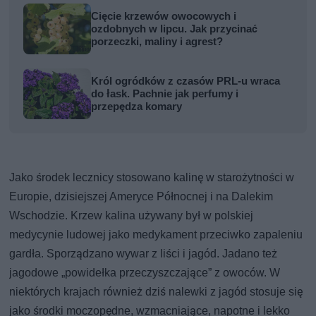
Cięcie krzewów owocowych i
ozdobnych w lipcu. Jak przycinać
porzeczki, maliny i agrest?
Król ogródków z czasów PRL-u wraca
do łask. Pachnie jak perfumy i
przepędza komary
Jako środek lecznicy stosowano kalinę w starożytności w
Europie, dzisiejszej Ameryce Północnej i na Dalekim
Wschodzie. Krzew kalina używany był w polskiej
medycynie ludowej jako medykament przeciwko zapaleniu
gardła. Sporządzano wywar z liści i jagód. Jadano też
jagodowe „powidełka przeczyszczające” z owoców. W
niektórych krajach również dziś nalewki z jagód stosuje się
jako środki moczopędne, wzmacniające, napotne i lekko