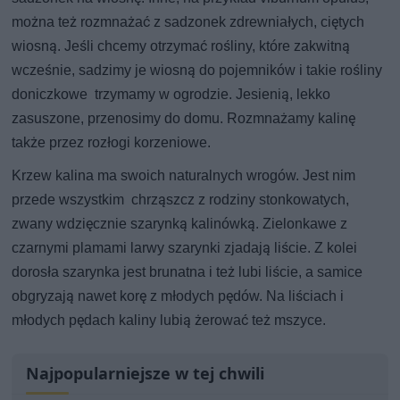
można też rozmnażać z sadzonek zdrewniałych, ciętych
wiosną. Jeśli chcemy otrzymać rośliny, które zakwitną
wcześnie, sadzimy je wiosną do pojemników i takie rośliny
doniczkowe trzymamy w ogrodzie. Jesienią, lekko
zasuszone, przenosimy do domu. Rozmnażamy kalinę
także przez rozłogi korzeniowe.
Krzew kalina ma swoich naturalnych wrogów. Jest nim
przede wszystkim chrząszcz z rodziny stonkowatych,
zwany wdzięcznie szarynką kalinówką. Zielonkawe z
czarnymi plamami larwy szarynki zjadają liście. Z kolei
dorosła szarynka jest brunatna i też lubi liście, a samice
obgryzają nawet korę z młodych pędów. Na liściach i
młodych pędach kaliny lubią żerować też mszyce.
Najpopularniejsze w tej chwili