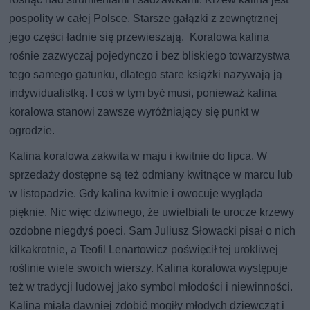
pospolity w całej Polsce. Starsze gałązki z zewnętrznej
jego części ładnie się przewieszają. Koralowa kalina
rośnie zazwyczaj pojedynczo i bez bliskiego towarzystwa
tego samego gatunku, dlatego stare książki nazywają ją
indywidualistką. I coś w tym być musi, ponieważ kalina
koralowa stanowi zawsze wyróżniający się punkt w
ogrodzie.
Kalina koralowa zakwita w maju i kwitnie do lipca. W
sprzedaży dostępne są też odmiany kwitnące w marcu lub
w listopadzie. Gdy kalina kwitnie i owocuje wygląda
pięknie. Nic więc dziwnego, że uwielbiali te urocze krzewy
ozdobne niegdyś poeci. Sam Juliusz Słowacki pisał o nich
kilkakrotnie, a Teofil Lenartowicz poświęcił tej urokliwej
roślinie wiele swoich wierszy. Kalina koralowa występuje
też w tradycji ludowej jako symbol młodości i niewinności.
Kalina miała dawniej zdobić mogiły młodych dziewcząt i