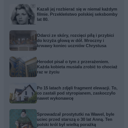
Kazali jej rozbierać się w niemal każdym
filmie. Przekleństwo polskiej seksbomby
lat 80.
Odarci ze skóry, rozcięci piłą i przybici
do krzyża głową w dół. Mroczny i
krwawy koniec uczniów Chrystusa
Herodot pisał o tym z przerażeniem.
Każda kobieta musiała zrobić to chociaż
raz w życiu
Po 15 latach zdjęli fragment elewacji. To,
co zastali pod styropianem, zaskoczyło
nawet wykonawcę
Sprowadzał prostytutki na Wawel, byle
uciec przed starszą o 30 lat Anną. Ten
polski król był wielką porażką