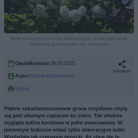
Białe kwiatostany w formie baldachogron zachwycają swoją
delikatnością i aromatem, fot. momsarev
Opublikowano:
26.09.2025
Udostępnij
Autor:
Michał Modzelewski
Drukuj
Piękne szkarłatnoczerwone grona zmysłowo chylą
się pod własnym ciężarem ku ziemi. Tak właśnie
wygląda kalina koralowa w pełni owocowania. W
jesiennym bukiecie widać tylko dekoracyjne kulki.
Wyglądają jak czerwone groszki. Aż chce się je