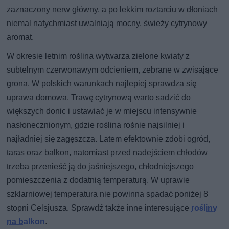
zaznaczony nerw główny, a po lekkim roztarciu w dłoniach
niemal natychmiast uwalniają mocny, świeży cytrynowy
aromat.
W okresie letnim roślina wytwarza zielone kwiaty z
subtelnym czerwonawym odcieniem, zebrane w zwisające
grona. W polskich warunkach najlepiej sprawdza się
uprawa domowa. Trawę cytrynową warto sadzić do
większych donic i ustawiać je w miejscu intensywnie
nasłonecznionym, gdzie roślina rośnie najsilniej i
najładniej się zagęszcza. Latem efektownie zdobi ogród,
taras oraz balkon, natomiast przed nadejściem chłodów
trzeba przenieść ją do jaśniejszego, chłodniejszego
pomieszczenia z dodatnią temperaturą. W uprawie
szklarniowej temperatura nie powinna spadać poniżej 8
stopni Celsjusza. Sprawdź także inne interesujące
rośliny
na balkon
.