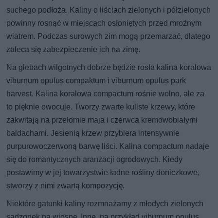
suchego podłoża. Kaliny o liściach zielonych i półzielonych
powinny rosnąć w miejscach osłoniętych przed mroźnym
wiatrem. Podczas surowych zim mogą przemarzać, dlatego
zaleca się zabezpieczenie ich na zimę.
Na glebach wilgotnych dobrze będzie rosła kalina koralowa
viburnum opulus compaktum i viburnum opulus park
harvest. Kalina koralowa compactum rośnie wolno, ale za
to pięknie owocuje. Tworzy zwarte kuliste krzewy, które
zakwitają na przełomie maja i czerwca kremowobiałymi
baldachami. Jesienią krzew przybiera intensywnie
purpurowoczerwoną barwę liści. Kalina compactum nadaje
się do romantycznych aranżacji ogrodowych. Kiedy
postawimy w jej towarzystwie ładne rośliny doniczkowe,
stworzy z nimi zwartą kompozycję.
Niektóre gatunki kaliny rozmnażamy z młodych zielonych
sadzonek na wiosnę. Inne, na przykład viburnum opulus,