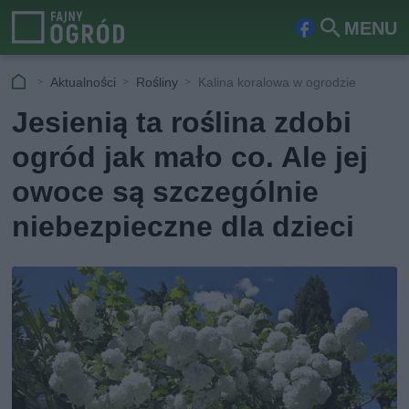
MENU
Fa
Szu
ceb
kaj
Aktualności
Rośliny
Kalina koralowa w ogrodzie
ook
Jesienią ta roślina zdobi
ogród jak mało co. Ale jej
owoce są szczególnie
niebezpieczne dla dzieci