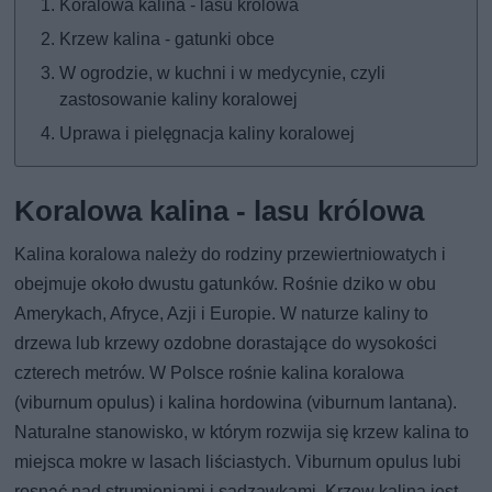
Koralowa kalina - lasu królowa
Krzew kalina - gatunki obce
W ogrodzie, w kuchni i w medycynie, czyli
zastosowanie kaliny koralowej
Uprawa i pielęgnacja kaliny koralowej
Koralowa kalina - lasu królowa
Kalina koralowa należy do rodziny przewiertniowatych i
obejmuje około dwustu gatunków. Rośnie dziko w obu
Amerykach, Afryce, Azji i Europie. W naturze kaliny to
drzewa lub krzewy ozdobne dorastające do wysokości
czterech metrów. W Polsce rośnie kalina koralowa
(viburnum opulus) i kalina hordowina (viburnum lantana).
Naturalne stanowisko, w którym rozwija się krzew kalina to
miejsca mokre w lasach liściastych. Viburnum opulus lubi
rosnąć nad strumieniami i sadzawkami. Krzew kalina jest