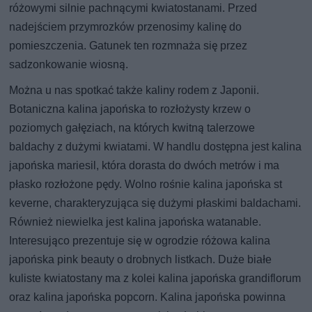
różowymi silnie pachnącymi kwiatostanami. Przed
nadejściem przymrozków przenosimy kalinę do
pomieszczenia. Gatunek ten rozmnaża się przez
sadzonkowanie wiosną.
Można u nas spotkać także kaliny rodem z Japonii.
Botaniczna kalina japońska to rozłożysty krzew o
poziomych gałęziach, na których kwitną talerzowe
baldachy z dużymi kwiatami. W handlu dostępna jest kalina
japońska mariesil, która dorasta do dwóch metrów i ma
płasko rozłożone pędy. Wolno rośnie kalina japońska st
keverne, charakteryzująca się dużymi płaskimi baldachami.
Również niewielka jest kalina japońska watanable.
Interesująco prezentuje się w ogrodzie różowa kalina
japońska pink beauty o drobnych listkach. Duże białe
kuliste kwiatostany ma z kolei kalina japońska grandiflorum
oraz kalina japońska popcorn. Kalina japońska powinna