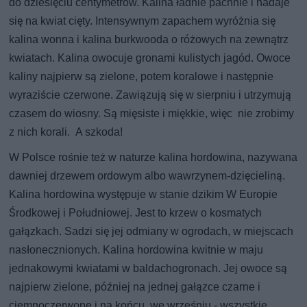
do dziesięciu centymetrów. Kalina ładnie pachnie i nadaje
się na kwiat cięty. Intensywnym zapachem wyróżnia się
kalina wonna i kalina burkwooda o różowych na zewnątrz
kwiatach. Kalina owocuje gronami kulistych jagód. Owoce
kaliny najpierw są zielone, potem koralowe i następnie
wyraziście czerwone. Zawiązują się w sierpniu i utrzymują
czasem do wiosny. Są mięsiste i miękkie, więc nie zrobimy
z nich korali. A szkoda!
W Polsce rośnie też w naturze kalina hordowina, nazywana
dawniej drzewem ordowym albo wawrzynem-dzięcieliną.
Kalina hordowina występuje w stanie dzikim W Europie
Środkowej i Południowej. Jest to krzew o kosmatych
gałązkach. Sadzi się jej odmiany w ogrodach, w miejscach
nasłonecznionych. Kalina hordowina kwitnie w maju
jednakowymi kwiatami w baldachogronach. Jej owoce są
najpierw zielone, później na jednej gałązce czarne i
ciemnoczerwone i na końcu, we wrześniu - wszystkie