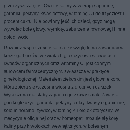
przeczyszczające. Owoce kaliny zawierają saponinę,
garbniki, pektyny, kwas octowy, witaminę C i do trzydziestu
procent cukru. Nie powinny jeść ich dzieci, gdyż mogą
wywołać bóle głowy, wymioty, zaburzenia równowagi i inne
dolegliwości.
Również współcześnie kalina, ze względu na zawartość w
korze garbników, w kwiatach glukozydów i w owocach
kwasów organicznych oraz witaminy C, jest cennym
surowcem farmaceutycznym, zwłaszcza w praktyce
ginekologicznej. Materiałem zielarskim jest głównie kora,
którą zbiera się wczesną wiosną z drobnych gałązek.
Wysuszona ma słaby zapach i gorzkawy smak. Zawiera
gorzki glikozyd, garbniki, pektyny, cukry, kwasy organiczne,
sole mineralne, żywice, witaminę K i olejek eteryczny. W
medycynie oficjalnej oraz w homeopatii stosuje się korę
kaliny przy krwotokach wewnętrznych, w bolesnym