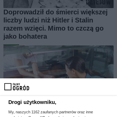
Doprowadził do śmierci większej
liczby ludzi niż Hitler i Stalin
razem wzięci. Mimo to czczą go
jako bohatera
Drogi użytkowniku,
My, naszych 1162 zaufanych partnerów oraz inne