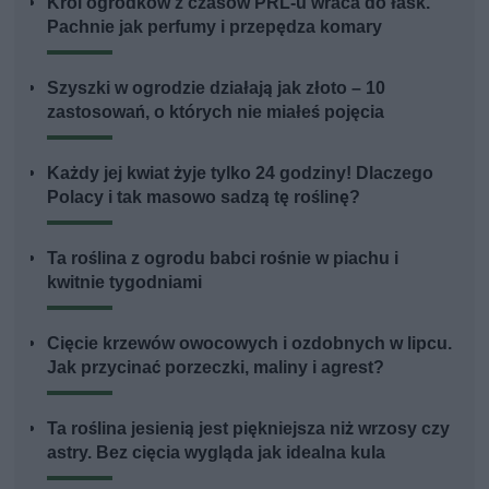
Król ogródków z czasów PRL-u wraca do łask.
Pachnie jak perfumy i przepędza komary
Szyszki w ogrodzie działają jak złoto – 10
zastosowań, o których nie miałeś pojęcia
Każdy jej kwiat żyje tylko 24 godziny! Dlaczego
Polacy i tak masowo sadzą tę roślinę?
Ta roślina z ogrodu babci rośnie w piachu i
kwitnie tygodniami
Cięcie krzewów owocowych i ozdobnych w lipcu.
Jak przycinać porzeczki, maliny i agrest?
Ta roślina jesienią jest piękniejsza niż wrzosy czy
astry. Bez cięcia wygląda jak idealna kula