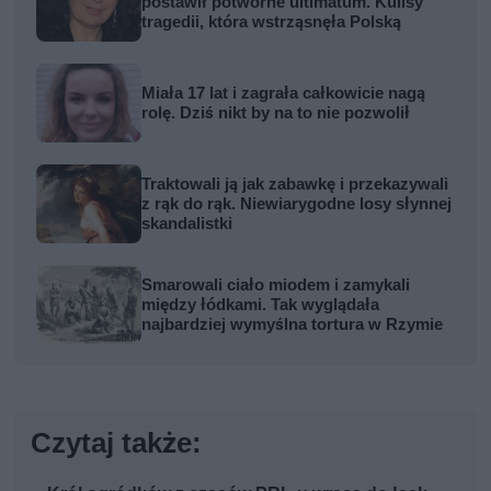
postawił potworne ultimatum. Kulisy
tragedii, która wstrząsnęła Polską
Miała 17 lat i zagrała całkowicie nagą
rolę. Dziś nikt by na to nie pozwolił
Traktowali ją jak zabawkę i przekazywali
z rąk do rąk. Niewiarygodne losy słynnej
skandalistki
Smarowali ciało miodem i zamykali
między łódkami. Tak wyglądała
najbardziej wymyślna tortura w Rzymie
Czytaj także: