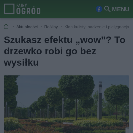
MENU
Fa
Szu
ceb
kaj
Aktualności
Rośliny
Klon kulisty: sadzenie i pielęgnacja
ook
Szukasz efektu „wow”? To
drzewko robi go bez
wysiłku