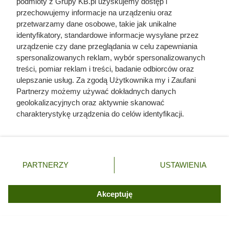
podmioty z Grupy KB.pl uzyskujemy dostęp i
przechowujemy informacje na urządzeniu oraz
Dziennikarze ujawnili
przetwarzamy dane osobowe, takie jak unikalne
pochodzenie mięsa z Dino. Klienci
identyfikatory, standardowe informacje wysyłane przez
zaskoczeni
urządzenie czy dane przeglądania w celu zapewniania
spersonalizowanych reklam, wybór spersonalizowanych
treści, pomiar reklam i treści, badanie odbiorców oraz
ulepszanie usług. Za zgodą Użytkownika my i Zaufani
Partnerzy możemy używać dokładnych danych
geolokalizacyjnych oraz aktywnie skanować
charakterystykę urządzenia do celów identyfikacji.
Ponieważ cenimy Twoją prywatność, prosimy o zgodę na
korzystanie z tych technologii poprzez kliknięcie
„Akceptuję”. Zgoda jest dobrowolna i zawsze możesz ją
zmienić/wycofać klikając przycisk ustawień prywatności
PARTNERZY
USTAWIENIA
znajdujący się w lewym dolnym rogu strony. Niektóre
rodzaje przetwarzania danych nie wymagają zgody
użytkownika, ale masz prawo sprzeciwić się takiemu
Akceptuję
przetwarzaniu. Preferencje będą miały zastosowania tylko
na tej witrynie.
Szyszki mają zaskakujące