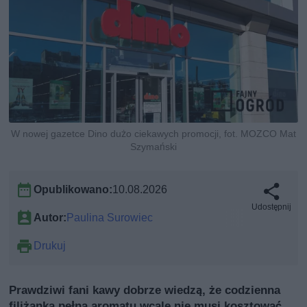
W nowej gazetce Dino dużo ciekawych promocji, fot. MOZCO Mat
Szymański
Opublikowano:
10.08.2026
Udostępnij
Autor:
Paulina Surowiec
Drukuj
Prawdziwi fani kawy dobrze wiedzą, że codzienna
filiżanka pełna aromatu wcale nie musi kosztować