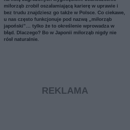
miłorząb zrobił oszałamiającą karierę w uprawie i
bez trudu znajdziesz go także w Polsce. Co ciekawe,
u nas często funkcjonuje pod nazwą „miłorząb
japoński”… tylko że to określenie wprowadza w
błąd. Dlaczego? Bo w Japonii miłorząb nigdy nie
rósł naturalnie.