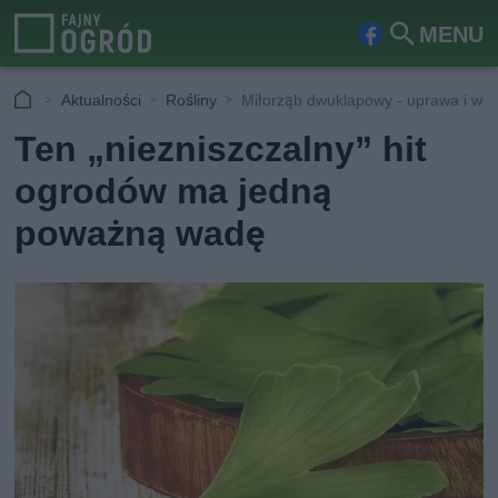
MENU
Fa
Szu
ceb
kaj
Aktualności
Rośliny
Miłorząb dwuklapowy - uprawa i wła
ook
Ten „niezniszczalny” hit
ogrodów ma jedną
poważną wadę