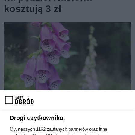
kosztują 3 zł
Naparstnica purpurowa - sadzenie, uprawa, odmiany, ceny
Drogi użytkowniku,
sadzonek i nasion, fot. jonnysek
My, naszych 1162 zaufanych partnerów oraz inne