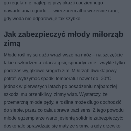
go regularnie, najlepiej przy okazji codziennego
nawadniania ogrodu — wieczorem albo wcześnie rano,
gdy woda nie odparowuje tak szybko.
Jak zabezpieczyć młody miłorząb
zimą
Młode rośliny są dużo wrażliwsze na mróz – na szczęście
takie uszkodzenia zdarzają się sporadycznie i zwykle tylko
podczas wyjątkowo srogich zim. Miłorząb dwuklapowy
potrafi wytrzymać spadki temperatur nawet do -30°C,
jednak w pierwszych latach po posadzeniu najbardziej
szkodzi mu przenikliwy, zimny wiatr. Wystarczy, że
przemarzną młode pędy, a roślina może długo dochodzić
do siebie, przez co cała uprawa traci sens. Z tego powodu
młode egzemplarze warto jesienią solidnie zabezpieczyć:
doskonale sprawdzają się maty ze słomy, a gdy drzewko