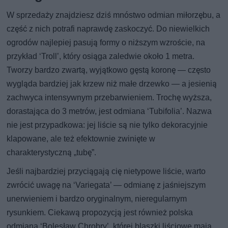
W sprzedaży znajdziesz dziś mnóstwo odmian miłorzębu, a
część z nich potrafi naprawdę zaskoczyć. Do niewielkich
ogrodów najlepiej pasują formy o niższym wzroście, na
przykład ‘Troll’, który osiąga zaledwie około 1 metra.
Tworzy bardzo zwartą, wyjątkowo gęstą koronę — często
wygląda bardziej jak krzew niż małe drzewko — a jesienią
zachwyca intensywnym przebarwieniem. Trochę wyższa,
dorastająca do 3 metrów, jest odmiana ‘Tubifolia’. Nazwa
nie jest przypadkowa: jej liście są nie tylko dekoracyjnie
klapowane, ale też efektownie zwinięte w
charakterystyczną „tubę”.
Jeśli najbardziej przyciągają cię nietypowe liście, warto
zwrócić uwagę na ‘Variegata’ — odmianę z jaśniejszym
unerwieniem i bardzo oryginalnym, nieregularnym
rysunkiem. Ciekawą propozycją jest również polska
odmiana ‘Bolesław Chrobry’, której blaszki liściowe mają