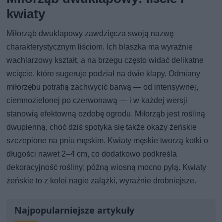
kwiaty
Miłorząb dwuklapowy zawdzięcza swoją nazwę
charakterystycznym liściom. Ich blaszka ma wyraźnie
wachlarzowy kształt, a na brzegu często widać delikatne
wcięcie, które sugeruje podział na dwie klapy. Odmiany
miłorzębu potrafią zachwycić barwą — od intensywnej,
ciemnozielonej po czerwonawą — i w każdej wersji
stanowią efektowną ozdobę ogrodu. Miłorząb jest rośliną
dwupienną, choć dziś spotyka się także okazy żeńskie
szczepione na pniu męskim. Kwiaty męskie tworzą kotki o
długości nawet 2–4 cm, co dodatkowo podkreśla
dekoracyjność rośliny; późną wiosną mocno pylą. Kwiaty
żeńskie to z kolei nagie zalążki, wyraźnie drobniejsze.
Najpopularniejsze artykuły