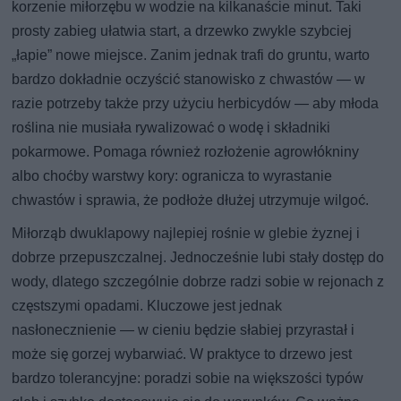
korzenie miłorzębu w wodzie na kilkanaście minut. Taki
prosty zabieg ułatwia start, a drzewko zwykle szybciej
„łapie” nowe miejsce. Zanim jednak trafi do gruntu, warto
bardzo dokładnie oczyścić stanowisko z chwastów — w
razie potrzeby także przy użyciu herbicydów — aby młoda
roślina nie musiała rywalizować o wodę i składniki
pokarmowe. Pomaga również rozłożenie agrowłókniny
albo choćby warstwy kory: ogranicza to wyrastanie
chwastów i sprawia, że podłoże dłużej utrzymuje wilgoć.
Miłorząb dwuklapowy najlepiej rośnie w glebie żyznej i
dobrze przepuszczalnej. Jednocześnie lubi stały dostęp do
wody, dlatego szczególnie dobrze radzi sobie w rejonach z
częstszymi opadami. Kluczowe jest jednak
nasłonecznienie — w cieniu będzie słabiej przyrastał i
może się gorzej wybarwiać. W praktyce to drzewo jest
bardzo tolerancyjne: poradzi sobie na większości typów