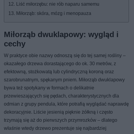
Liść miłorzębu: nie rób naparu samemu
Miłorząb: skóra, mózg i menopauza
Miłorząb dwuklapowy: wygląd i
cechy
W praktyce obie nazwy odnoszą się do tej samej rośliny –
okazałego drzewa dorastającego do ok. 30 metrów, z
efektowną, stożkowatą lub cylindryczną koroną oraz
szarobrunatnym, spękanym pniem. Miłorząb dwuklapowy
bywa też spotykany w formach o delikatnie
przewieszających się pędach, charakterystycznych dla
odmian z grupy pendula, które potrafią wyglądać naprawdę
dekoracyjnie. Liście jesienią pięknie żółkną i często
trzymają się aż do pierwszych przymrozków – dlatego
właśnie wtedy drzewo prezentuje się najbardziej