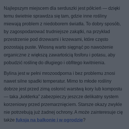
Najlepszym miejscem dla serduszki jest półcień — dzięki
temu świetnie sprawdza się tam, gdzie inne rośliny
miewają problem z niedoborem światła. To dobry sposób,
by zagospodarować trudniejsze zakątki, na przykład
przestrzenie pod drzewami i krzewami, które często
pozostają puste. Wiosną warto sięgnąć po nawożenie
organiczne z większą zawartością fosforu i potasu, aby
pobudzić roślinę do długiego i obfitego kwitnienia.
Bylina jest w pełni mrozoodporna i bez problemu znosi
nawet silne spadki temperatur. Mimo to młode rośliny
dobrze jest przed zimą osłonić warstwą kory lub kompostu
— taka „kołderka” zabezpieczy jeszcze delikatny system
korzeniowy przed przemarznięciem. Starsze okazy zwykle
nie potrzebują już żadnej ochrony. A może zainteresuje cię
także
fuksja na balkonie i w ogrodzie
?