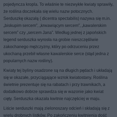
pojedyncza kropla. To właśnie te niezwykłe kwiaty sprawiły,
że roślina doczekała się wielu nazw potocznych.
Serduszkę okazałą ( dicentra spectabilis) nazywa się m.in.
„biskupim sercem”, „krwawiącym sercem”, „kawalerskim
sercem” czy „sercem Jana”. Według jednej z japońskich
legend serduszka wyrosła na grobie nieszczęśliwie
zakochanego mężczyzny, który po odrzuceniu przez
ukochaną przebił własne kawalerskie serce (stąd jedna z
popularnych nazw rośliny).
Kwiaty tej byliny osadzone są na długich pędach i układają
się w okazałe, przyciągające wzrok kwiatostany. Roślina
świetnie prezentuje się na rabatach i przy trawnikach, a
dodatkowo dobrze sprawdza się w wazonie jako kwiat
cięty. Serduszka okazała kwitnie najczęściej w maju.
Liście serduszki mają zielonoszary odcień i składają się z
wielu drobnych listków. Po zakończeniu kwitnienia dość