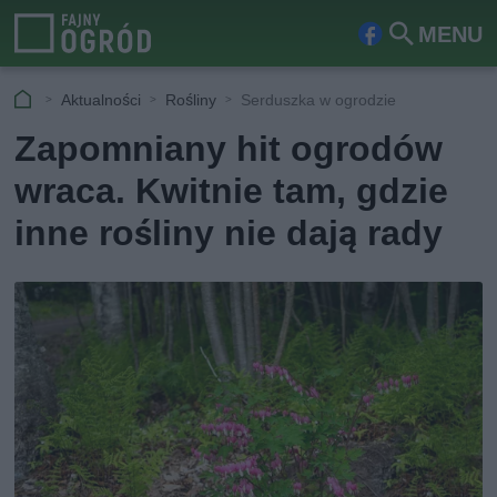
MENU
Fa
Szu
ceb
kaj
Aktualności
Rośliny
Serduszka w ogrodzie
ook
Zapomniany hit ogrodów
wraca. Kwitnie tam, gdzie
inne rośliny nie dają rady