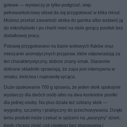
gotowe — wystarczy je tylko podgrzać, więc
pełnowartościowy obiad da się przygotować w kilka minut.
Możesz przelać zawartość słoika do garnka albo wstawić ją
do mikrofalówki i po chwili mieć na stole gorący posiłek bez
dodatkowej pracy.
Potrawę przygotowano na bazie wołowych flaków oraz
mieszanki aromatycznych przypraw, które odpowiadają za
ten charakterystyczny, dobrze znany smak. Starannie
dobrane składniki sprawiają, że zupa jest intensywna w
smaku, treściwa i naprawdę sycąca.
Duże opakowanie 700 g sprawia, że jeden słoik spokojnie
wystarczy dla dwóch osób albo na dwa konkretne posiłki
dla jednej osoby. Na plus działa też szklany słoik —
wygodny, szczelny i praktyczny do przechowywania. Dzięki
temu produkt może czekać w spiżarni na „awaryjny” dzień,
kiedy chcesz zjeść coś ciepłego bez planowania i