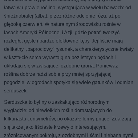
łatwa w uprawie roślina, występująca w wielu barwach: od
śnieżnobiałej (alba), przez różne odcienie różu, aż po
głęboką czerwień. W naturalnym środowisku rośnie w
lasach Ameryki Północnej i Azji, gdzie potrafi tworzyć
rozległe, gęste i bardzo efektowne kępy. Jej liście mają
delikatny, „paprociowy” rysunek, a charakterystyczne kwiaty
w kształcie serca wyrastają na bezlistnych pędach i
układają się w zwisające, ozdobne grona. Ponieważ
roślina dobrze radzi sobie przy mniej sprzyjającej
pogodzie, w ogrodach spotyka się wiele gatunków i odmian
serduszek.
Serduszka to byliny o zaskakująco różnorodnym
wyglądzie: od niewielkich roślin dorastających do
kilkunastu centymetrów, po okazałe formy pnące. Zdarzają
się także jako liściaste krzewy o interesującym,
zróżnicowanym pokroju, z ozdobnymi liśćmi i niebanalnymi