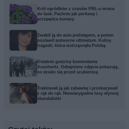
Król ogródków z czasów PRL-u wraca
do łask. Pachnie jak perfumy i
przepędza komary
Zwabił ją do auta podstępem, a potem
postawił potworne ultimatum. Kulisy
tragedii, która wstrząsnęła Polską
Ostatnie godziny komendanta
Auschwitz. Odtajnione zdjęcia pokazują,
co działo się przed szubienicą
Traktowali ją jak zabawkę i przekazywali
z rąk do rąk. Niewiarygodne losy słynnej
skandalistki