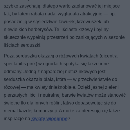
szybko zasychają, dlatego warto zaplanować jej miejsce
tak, by latem rabata nadal wyglądała atrakcyjnie — np.
posadzić ją w sąsiedztwie tawułek, krzewuszek lub
niewielkich berberysów. Te liściaste krzewy i byliny
skutecznie wypełnią przestrzeń po zanikających w sezonie
liściach serduszki.
Poza serduszką okazałą o różowych kwiatach (dicentra
spectabilis pink) w ogrodach spotyka się także inne
odmiany. Jedną z najbardziej nietuzinkowych jest
serduszka okazała biała, która — w przeciwieństwie do
różowej — ma kwiaty śnieżnobiałe. Dzięki jasnej zieleni
pierzastych liści i neutralnej barwie kwiatów może stanowić
świetne tło dla innych roślin, łatwo dopasowując się do
niemal każdej kompozycji. A może zainteresują cię także
inspiracje na
kwiaty wiosenne
?