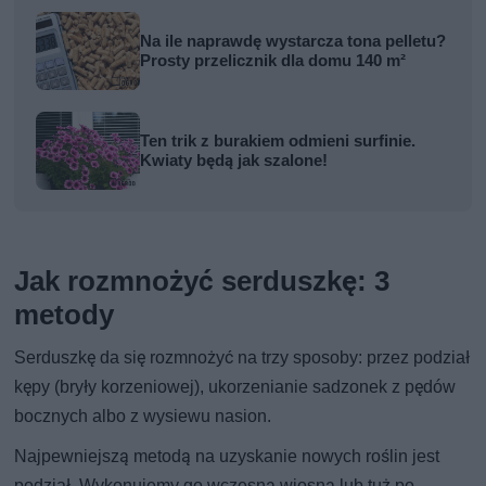
Na ile naprawdę wystarcza tona pelletu?
Prosty przelicznik dla domu 140 m²
Ten trik z burakiem odmieni surfinie.
Kwiaty będą jak szalone!
Jak rozmnożyć serduszkę: 3
metody
Serduszkę da się rozmnożyć na trzy sposoby: przez podział
kępy (bryły korzeniowej), ukorzenianie sadzonek z pędów
bocznych albo z wysiewu nasion.
Najpewniejszą metodą na uzyskanie nowych roślin jest
podział. Wykonujemy go wczesną wiosną lub tuż po