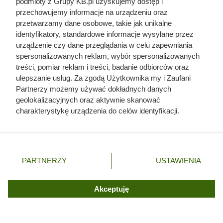
podmioty z Grupy KB.pl uzyskujemy dostęp i
przechowujemy informacje na urządzeniu oraz
przetwarzamy dane osobowe, takie jak unikalne
identyfikatory, standardowe informacje wysyłane przez
urządzenie czy dane przeglądania w celu zapewniania
spersonalizowanych reklam, wybór spersonalizowanych
treści, pomiar reklam i treści, badanie odbiorców oraz
ulepszanie usług. Za zgodą Użytkownika my i Zaufani
Partnerzy możemy używać dokładnych danych
geolokalizacyjnych oraz aktywnie skanować
charakterystykę urządzenia do celów identyfikacji.
Ponieważ cenimy Twoją prywatność, prosimy o zgodę na
korzystanie z tych technologii poprzez kliknięcie
„Akceptuję”. Zgoda jest dobrowolna i zawsze możesz ją
zmienić/wycofać klikając przycisk ustawień prywatności
PARTNERZY
USTAWIENIA
znajdujący się w lewym dolnym rogu strony. Niektóre
rodzaje przetwarzania danych nie wymagają zgody
użytkownika, ale masz prawo sprzeciwić się takiemu
Akceptuję
przetwarzaniu. Preferencje będą miały zastosowania tylko
na tej witrynie.
W Dino duże obniżki cen kultowych kaw, fot. Opracowanie własne