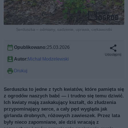
Serduszka – odmiany, sadzenie, uprawa, ciekawostki
Opublikowano:
25.03.2026
Udostępnij
Autor:
Michał Modzelewski
Drukuj
Serduszka to jedne z tych kwiatów, które pamięta się
z ogrodów naszych babć — i trudno się temu dziwić.
Ich kwiaty mają zaskakujący kształt, do złudzenia
przypominający serce, a cały pęd wygląda jak
girlanda drobnych, różowych zawieszek. Przez lata
były nieco zapomniane, ale dziś wracają z