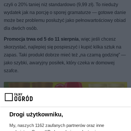
czyli o 20% taniej niż standardowo (9,99 zł). To nieduży
wydatek jak na porcję o sporej gramaturze — gotowe danie
może bez problemu posłużyć jako pełnowartościowy obiad
dla dwóch osób.
Promocja trwa od 5 do 11 sierpnia
, więc jeśli chcesz
skorzystać, najlepiej się pospieszyć i kupić kilka sztuk na
zapas. Taki produkt dobrze mieć też „na czarną godzinę” —
jako szybki, awaryjny posiłek, który czeka w domowej
szafce.
Drogi użytkowniku,
My, naszych 1162 zaufanych partnerów oraz inne