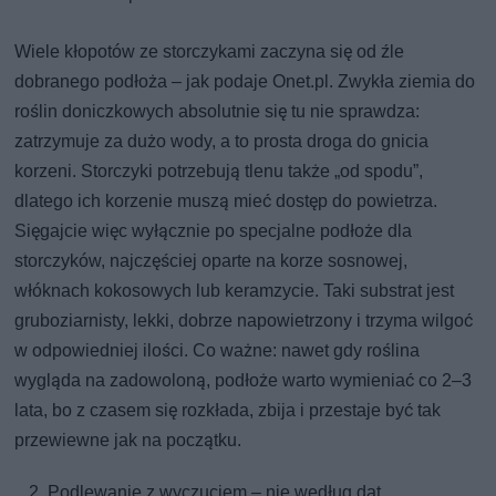
Wiele kłopotów ze storczykami zaczyna się od źle
dobranego podłoża – jak podaje Onet.pl. Zwykła ziemia do
roślin doniczkowych absolutnie się tu nie sprawdza:
zatrzymuje za dużo wody, a to prosta droga do gnicia
korzeni. Storczyki potrzebują tlenu także „od spodu”,
dlatego ich korzenie muszą mieć dostęp do powietrza.
Sięgajcie więc wyłącznie po specjalne podłoże dla
storczyków, najczęściej oparte na korze sosnowej,
włóknach kokosowych lub keramzycie. Taki substrat jest
gruboziarnisty, lekki, dobrze napowietrzony i trzyma wilgoć
w odpowiedniej ilości. Co ważne: nawet gdy roślina
wygląda na zadowoloną, podłoże warto wymieniać co 2–3
lata, bo z czasem się rozkłada, zbija i przestaje być tak
przewiewne jak na początku.
Podlewanie z wyczuciem – nie według dat