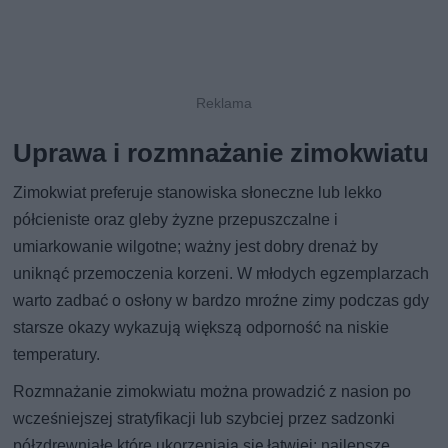
Uprawa i rozmnażanie zimokwiatu
Zimokwiat preferuje stanowiska słoneczne lub lekko
półcieniste oraz gleby żyzne przepuszczalne i
umiarkowanie wilgotne; ważny jest dobry drenaż by
uniknąć przemoczenia korzeni. W młodych egzemplarzach
warto zadbać o osłony w bardzo mroźne zimy podczas gdy
starsze okazy wykazują większą odporność na niskie
temperatury.
Rozmnażanie zimokwiatu można prowadzić z nasion po
wcześniejszej stratyfikacji lub szybciej przez sadzonki
półzdrewniałe które ukorzeniają się łatwiej; najlepsze