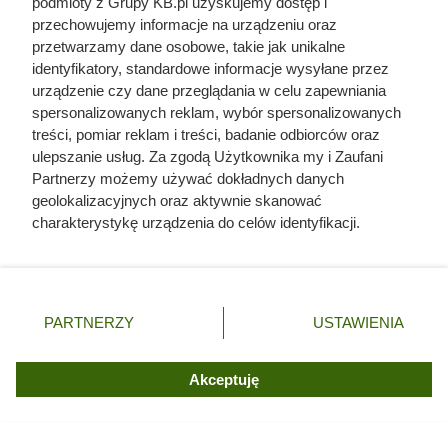
podmioty z Grupy KB.pl uzyskujemy dostęp i
Warto patrzeć na takie sytuacje nie jak na porażkę, lecz jak
przechowujemy informacje na urządzeniu oraz
na lekcję na przyszłość. To właśnie podczas ratowania
przetwarzamy dane osobowe, takie jak unikalne
storczyków najłatwiej zrozumieć, czego naprawdę
identyfikatory, standardowe informacje wysyłane przez
urządzenie czy dane przeglądania w celu zapewniania
potrzebują te niezwykłe rośliny. Gdy raz nauczysz się je
spersonalizowanych reklam, wybór spersonalizowanych
„czytać” i wyłapywać subtelne sygnały, kolejne problemy
treści, pomiar reklam i treści, badanie odbiorców oraz
rozpoznasz szybciej — i zareagujesz od razu, zanim
ulepszanie usług. Za zgodą Użytkownika my i Zaufani
sytuacja wymknie się spod kontroli.
Partnerzy możemy używać dokładnych danych
geolokalizacyjnych oraz aktywnie skanować
charakterystykę urządzenia do celów identyfikacji.
Ponieważ cenimy Twoją prywatność, prosimy o zgodę na
korzystanie z tych technologii poprzez kliknięcie
„Akceptuję”. Zgoda jest dobrowolna i zawsze możesz ją
zmienić/wycofać klikając przycisk ustawień prywatności
PARTNERZY
USTAWIENIA
znajdujący się w lewym dolnym rogu strony. Niektóre
rodzaje przetwarzania danych nie wymagają zgody
użytkownika, ale masz prawo sprzeciwić się takiemu
Akceptuję
przetwarzaniu. Preferencje będą miały zastosowania tylko
na tej witrynie.