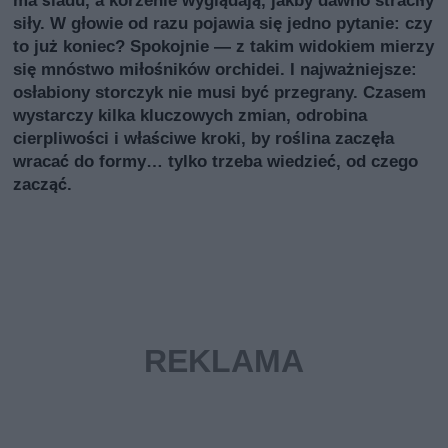
ma śladu, a korzenie wyglądają, jakby dawno straciły
siły. W głowie od razu pojawia się jedno pytanie: czy
to już koniec? Spokojnie — z takim widokiem mierzy
się mnóstwo miłośników orchidei. I najważniejsze:
osłabiony storczyk nie musi być przegrany. Czasem
wystarczy kilka kluczowych zmian, odrobina
cierpliwości i właściwe kroki, by roślina zaczęła
wracać do formy… tylko trzeba wiedzieć, od czego
zacząć.