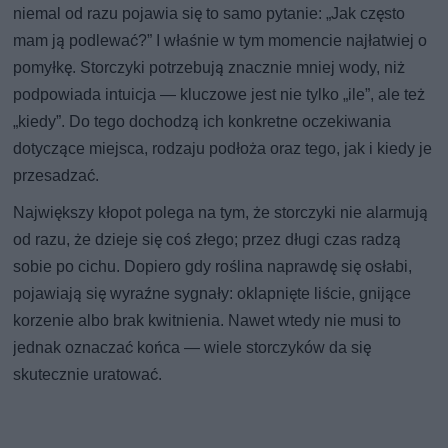
niemal od razu pojawia się to samo pytanie: „Jak często
mam ją podlewać?” I właśnie w tym momencie najłatwiej o
pomyłkę. Storczyki potrzebują znacznie mniej wody, niż
podpowiada intuicja — kluczowe jest nie tylko „ile”, ale też
„kiedy”. Do tego dochodzą ich konkretne oczekiwania
dotyczące miejsca, rodzaju podłoża oraz tego, jak i kiedy je
przesadzać.
Największy kłopot polega na tym, że storczyki nie alarmują
od razu, że dzieje się coś złego; przez długi czas radzą
sobie po cichu. Dopiero gdy roślina naprawdę się osłabi,
pojawiają się wyraźne sygnały: oklapnięte liście, gnijące
korzenie albo brak kwitnienia. Nawet wtedy nie musi to
jednak oznaczać końca — wiele storczyków da się
skutecznie uratować.