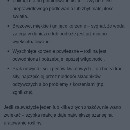
Żółknące albo pofałdowane liście – zwykle efekt
nieprawidłowego podlewania lub zbyt małej ilości
światła.
Brązowe, miękkie i gnijące korzenie – sygnał, że woda
zalega w doniczce lub podłoże jest już mocno
wyeksploatowane.
Wyschnięte korzenie powietrzne – roślina jest
odwodniona i potrzebuje lepszej wilgotności.
Brak nowych liści i pędów kwiatowych – orchidea traci
siły, najczęściej przez niedobór składników
odżywczych albo problemy z korzeniami (np.
zgniliznę).
Jeśli zauważycie jeden lub kilka z tych znaków, nie warto
zwlekać – szybka reakcja daje największą szansę na
uratowanie rośliny.