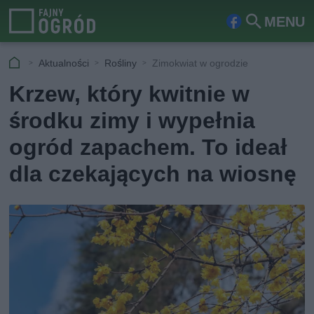
MENU
Fa
Szu
ceb
kaj
Aktualności
Rośliny
Zimokwiat w ogrodzie
ook
Krzew, który kwitnie w
środku zimy i wypełnia
ogród zapachem. To ideał
dla czekających na wiosnę