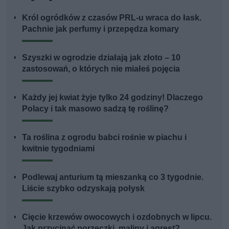
Król ogródków z czasów PRL-u wraca do łask.
Pachnie jak perfumy i przepędza komary
Szyszki w ogrodzie działają jak złoto – 10
zastosowań, o których nie miałeś pojęcia
Każdy jej kwiat żyje tylko 24 godziny! Dlaczego
Polacy i tak masowo sadzą tę roślinę?
Ta roślina z ogrodu babci rośnie w piachu i
kwitnie tygodniami
Podlewaj anturium tą mieszanką co 3 tygodnie.
Liście szybko odzyskają połysk
Cięcie krzewów owocowych i ozdobnych w lipcu.
Jak przycinać porzeczki, maliny i agrest?