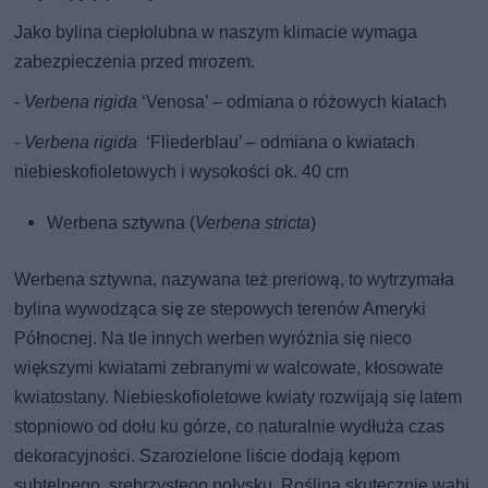
Jako bylina ciepłolubna w naszym klimacie wymaga
zabezpieczenia przed mrozem.
-
Verbena rigida
‘Venosa’ – odmiana o różowych kiatach
- Verbena rigida
‘Fliederblau’ – odmiana o kwiatach
niebieskofioletowych i wysokości ok. 40 cm
Werbena sztywna (
Verbena stricta
)
Werbena sztywna, nazywana też preriową, to wytrzymała
bylina wywodząca się ze stepowych terenów Ameryki
Północnej. Na tle innych werben wyróżnia się nieco
większymi kwiatami zebranymi w walcowate, kłosowate
kwiatostany. Niebieskofioletowe kwiaty rozwijają się latem
stopniowo od dołu ku górze, co naturalnie wydłuża czas
dekoracyjności. Szarozielone liście dodają kępom
subtelnego, srebrzystego połysku. Roślina skutecznie wabi