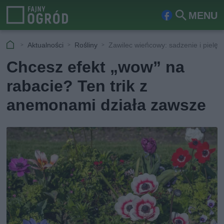
MENU
Fa
Szu
ceb
kaj
Aktualności
Rośliny
Zawilec wieńcowy: sadzenie i pielęg
ook
Chcesz efekt „wow” na
rabacie? Ten trik z
anemonami działa zawsze