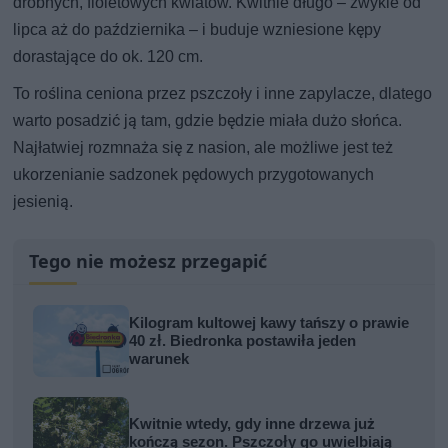
drobnych, fioletowych kwiatów. Kwitnie długo – zwykle od
lipca aż do października – i buduje wzniesione kępy
dorastające do ok. 120 cm.
To roślina ceniona przez pszczoły i inne zapylacze, dlatego
warto posadzić ją tam, gdzie będzie miała dużo słońca.
Najłatwiej rozmnaża się z nasion, ale możliwe jest też
ukorzenianie sadzonek pędowych przygotowanych
jesienią.
Tego nie możesz przegapić
Kilogram kultowej kawy tańszy o prawie
40 zł. Biedronka postawiła jeden
warunek
Kwitnie wtedy, gdy inne drzewa już
kończą sezon. Pszczoły go uwielbiają