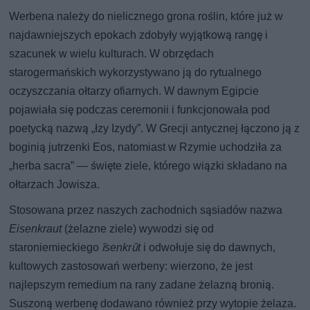
Werbena należy do nielicznego grona roślin, które już w
najdawniejszych epokach zdobyły wyjątkową rangę i
szacunek w wielu kulturach. W obrzędach
starogermańskich wykorzystywano ją do rytualnego
oczyszczania ołtarzy ofiarnych. W dawnym Egipcie
pojawiała się podczas ceremonii i funkcjonowała pod
poetycką nazwą „łzy Izydy”. W Grecji antycznej łączono ją z
boginią jutrzenki Eos, natomiast w Rzymie uchodziła za
„herba sacra” — święte ziele, którego wiązki składano na
ołtarzach Jowisza.
Stosowana przez naszych zachodnich sąsiadów nazwa
Eisenkraut
(żelazne ziele) wywodzi się od
staroniemieckiego
īsenkrūt
i odwołuje się do dawnych,
kultowych zastosowań werbeny: wierzono, że jest
najlepszym remedium na rany zadane żelazną bronią.
Suszoną werbenę dodawano również przy wytopie żelaza.