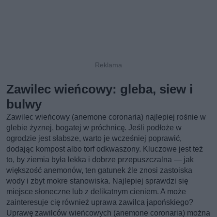
Zawilec wieńcowy: gleba, siew i
bulwy
Zawilec wieńcowy (anemone coronaria) najlepiej rośnie w
glebie żyznej, bogatej w próchnicę. Jeśli podłoże w
ogrodzie jest słabsze, warto je wcześniej poprawić,
dodając kompost albo torf odkwaszony. Kluczowe jest też
to, by ziemia była lekka i dobrze przepuszczalna — jak
większość anemonów, ten gatunek źle znosi zastoiska
wody i zbyt mokre stanowiska. Najlepiej sprawdzi się
miejsce słoneczne lub z delikatnym cieniem. A może
zainteresuje cię również uprawa zawilca japońskiego?
Uprawę zawilców wieńcowych (anemone coronaria) można