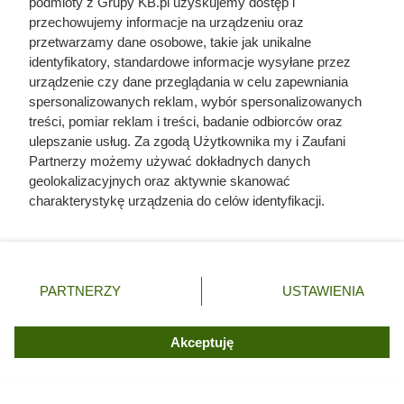
podmioty z Grupy KB.pl uzyskujemy dostęp i
przechowujemy informacje na urządzeniu oraz
przetwarzamy dane osobowe, takie jak unikalne
identyfikatory, standardowe informacje wysyłane przez
urządzenie czy dane przeglądania w celu zapewniania
spersonalizowanych reklam, wybór spersonalizowanych
treści, pomiar reklam i treści, badanie odbiorców oraz
ulepszanie usług. Za zgodą Użytkownika my i Zaufani
Partnerzy możemy używać dokładnych danych
geolokalizacyjnych oraz aktywnie skanować
charakterystykę urządzenia do celów identyfikacji.
Ponieważ cenimy Twoją prywatność, prosimy o zgodę na
korzystanie z tych technologii poprzez kliknięcie
„Akceptuję”. Zgoda jest dobrowolna i zawsze możesz ją
zmienić/wycofać klikając przycisk ustawień prywatności
PARTNERZY
USTAWIENIA
Czytaj także:
znajdujący się w lewym dolnym rogu strony. Niektóre
rodzaje przetwarzania danych nie wymagają zgody
Posadziła kilka sadzonek przy oczku wodnym.
użytkownika, ale masz prawo sprzeciwić się takiemu
Akceptuję
Po latach były już wszędzie
przetwarzaniu. Preferencje będą miały zastosowania tylko
na tej witrynie.