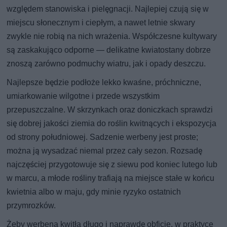
względem stanowiska i pielęgnacji. Najlepiej czują się w
miejscu słonecznym i ciepłym, a nawet letnie skwary
zwykle nie robią na nich wrażenia. Współczesne kultywary
są zaskakująco odporne — delikatne kwiatostany dobrze
znoszą zarówno podmuchy wiatru, jak i opady deszczu.
Najlepsze będzie podłoże lekko kwaśne, próchniczne,
umiarkowanie wilgotne i przede wszystkim
przepuszczalne. W skrzynkach oraz doniczkach sprawdzi
się dobrej jakości ziemia do roślin kwitnących i ekspozycja
od strony południowej. Sadzenie werbeny jest proste;
można ją wysadzać niemal przez cały sezon. Rozsadę
najczęściej przygotowuje się z siewu pod koniec lutego lub
w marcu, a młode rośliny trafiają na miejsce stałe w końcu
kwietnia albo w maju, gdy minie ryzyko ostatnich
przymrozków.
Żeby werbena kwitła długo i naprawdę obficie, w praktyce