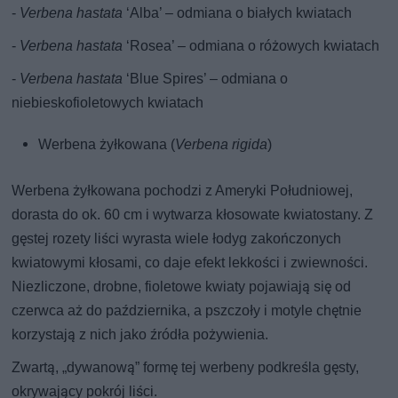
-
Verbena hastata
‘Alba’ – odmiana o białych kwiatach
-
Verbena hastata
‘Rosea’ – odmiana o różowych kwiatach
-
Verbena hastata
‘Blue Spires’ – odmiana o
niebieskofioletowych kwiatach
Werbena żyłkowana (
Verbena rigida
)
Werbena żyłkowana pochodzi z Ameryki Południowej,
dorasta do ok. 60 cm i wytwarza kłosowate kwiatostany. Z
gęstej rozety liści wyrasta wiele łodyg zakończonych
kwiatowymi kłosami, co daje efekt lekkości i zwiewności.
Niezliczone, drobne, fioletowe kwiaty pojawiają się od
czerwca aż do października, a pszczoły i motyle chętnie
korzystają z nich jako źródła pożywienia.
Zwartą, „dywanową” formę tej werbeny podkreśla gęsty,
okrywający pokrój liści.