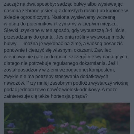
zacząć na dwa sposoby: sadząc bulwy albo wysiewając
nasiona zebrane jesienią z dorosłych roślin (lub kupione w
sklepie ogrodniczym). Nasiona wysiewamy wczesną
wiosną do pojemników i trzymamy w ciepłym miejscu.
Siewki uzyskane w ten sposób, gdy wypuszczą 3-4 liście,
przesadzamy do gruntu. Jesienią rośliny wytworzą młode
bulwy — można je wykopać na zimę, a wiosną posadzić
ponownie i cieszyć się własnymi okazami. Zawilec
wieńcowy nie należy do roślin szczególnie wymagających,
dlatego nie potrzebuje regularnego dokarmiania. Jeśli
został posadzony w ziemi wzbogaconej kompostem,
zwykle nie ma potrzeby stosowania dodatkowych
nawozów. Przy mniej zasobnym podłożu wystarczy wiosną
podać jednorazowo nawóz wieloskładnikowy. A może
zainteresuje cię także hortensja pnąca?