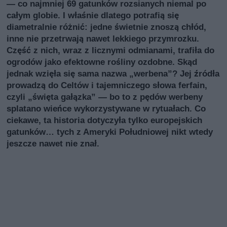
— co najmniej 69 gatunków rozsianych niemal po
całym globie. I właśnie dlatego potrafią się
diametralnie różnić: jedne świetnie znoszą chłód,
inne nie przetrwają nawet lekkiego przymrozku.
Część z nich, wraz z licznymi odmianami, trafiła do
ogrodów jako efektowne rośliny ozdobne. Skąd
jednak wzięła się sama nazwa „werbena”? Jej źródła
prowadzą do Celtów i tajemniczego słowa ferfain,
czyli „święta gałązka” — bo to z pędów werbeny
splatano wieńce wykorzystywane w rytuałach. Co
ciekawe, ta historia dotyczyła tylko europejskich
gatunków… tych z Ameryki Południowej nikt wtedy
jeszcze nawet nie znał.