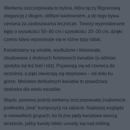
Werbena oszczepowata to bylina, która łączy filigranową
elegancję z długim, obfitym kwitnieniem, a do tego bywa
ceniona za zastosowania lecznicze. Tworzy wyprostowane
kępy o wysokości 50–80 cm i szerokości 20–30 cm, dzięki
czemu łatwo wpasowuje się w różne typy rabat.
Kwiatostany są smukłe, wydłużone i kłosowate,
zbudowane z drobnych fioletowych kwiatów (u odmian
spotyka się też biel i róż). Pojawiają się od czerwca do
września, a pąki otwierają się stopniowo – od dołu ku
górze. Mnóstwo delikatnych kwiatów to prawdziwa
stołówka dla wielu owadów.
Wąski, pionowy pokrój werbeny oszczepowatej znakomicie
podkreśla „linie” kompozycji na rabacie. Najlepiej wygląda
w niewielkich grupach, bo liczne pędy kwiatowe tworzą
wrażenie, jakby kwiaty lekko unosiły się nad rośliną.