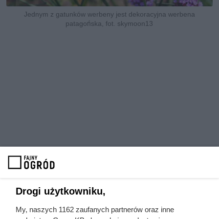
Jednym z gatunków werbeny jest dekoracyjna werbena
patagońska, fot. skymoon13
Drogi użytkowniku,
My, naszych 1162 zaufanych partnerów oraz inne