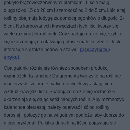
pokryte brązowoczerwonymi plamkami. Liście mają
długość od 15 do 28 cm i szerokość od 2 do 5 cm. Liście tej
rośliny obejmują łodygę za pomocą ogonków o długości 2-
5 cm. Na karbowanych krawędziach tych liści tworzy się
wiele rozmnóżek-roślinek. Gdy spadają na ziemię, szybko
się ukorzeniają, co ułatwiają gotowe małe korzenie. Jeśli
interesuje cię także hodowla szałwii,
przeczytaj ten
artykuł
.
Oba gatunki różnią się również sposobem produkcji
rozmnóżek. Kalanchoe Daigremonta tworzy je na roślinie
macierzystej w formie małych roślinek wyrastających
wzdłuż krawędzi liści. Spadające na ziemię rozmnóżki
ukorzeniają się, dając setki młodych roślin. Aby rozmnożyć
kalanchoe pierzastą, należy oderwać liść od rośliny
dorosłej i położyć go na wilgotnym podłożu, aby dobrze do
niego przylegał. Po kilku dniach na liściu pojawiają się