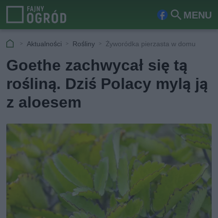
MENU
Fa
Szu
ceb
kaj
Aktualności
Rośliny
Żyworódka pierzasta w domu
ook
Goethe zachwycał się tą
rośliną. Dziś Polacy mylą ją
z aloesem