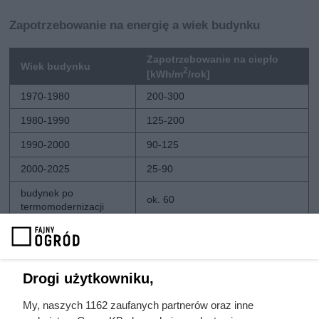
Zapotrzebowanie na energię a wiek budynku
Zapotrzebowanie na ciepło
Wiek budynku
2
[kWh/m
/rok]
1970-1980
200-300
1980-1990
125-200
1990-2000
90-125
2000-2025
25-90
budynek po
ok. 60
termomodernizacji
budynek pasywny
ok. 15
Drogi użytkowniku,
My, naszych 1162 zaufanych partnerów oraz inne