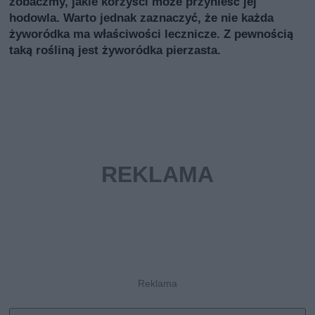
zobaczmy, jakie korzyści może przynieść jej
hodowla. Warto jednak zaznaczyć, że nie każda
żyworódka ma właściwości lecznicze. Z pewnością
taką rośliną jest żyworódka pierzasta.