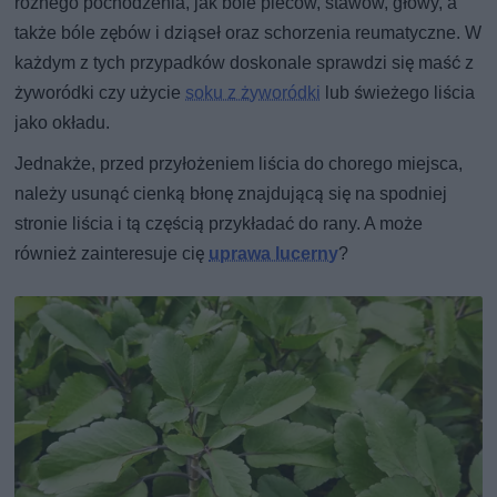
różnego pochodzenia, jak bóle pleców, stawów, głowy, a
także bóle zębów i dziąseł oraz schorzenia reumatyczne. W
każdym z tych przypadków doskonale sprawdzi się maść z
żyworódki czy użycie
soku z żyworódki
lub świeżego liścia
jako okładu.
Jednakże, przed przyłożeniem liścia do chorego miejsca,
należy usunąć cienką błonę znajdującą się na spodniej
stronie liścia i tą częścią przykładać do rany. A może
również zainteresuje cię
uprawa lucerny
?