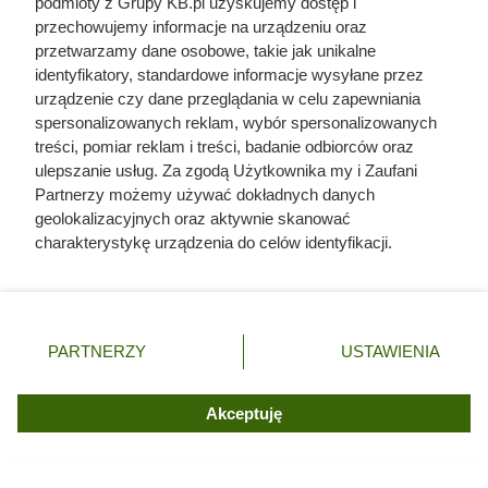
podmioty z Grupy KB.pl uzyskujemy dostęp i
przechowujemy informacje na urządzeniu oraz
przetwarzamy dane osobowe, takie jak unikalne
identyfikatory, standardowe informacje wysyłane przez
urządzenie czy dane przeglądania w celu zapewniania
spersonalizowanych reklam, wybór spersonalizowanych
treści, pomiar reklam i treści, badanie odbiorców oraz
ulepszanie usług. Za zgodą Użytkownika my i Zaufani
Partnerzy możemy używać dokładnych danych
geolokalizacyjnych oraz aktywnie skanować
charakterystykę urządzenia do celów identyfikacji.
Ponieważ cenimy Twoją prywatność, prosimy o zgodę na
Zużycie energii domu 140 m² w
korzystanie z tych technologii poprzez kliknięcie
latach
„Akceptuję”. Zgoda jest dobrowolna i zawsze możesz ją
zmienić/wycofać klikając przycisk ustawień prywatności
PARTNERZY
USTAWIENIA
znajdujący się w lewym dolnym rogu strony. Niektóre
Biorąc pod uwagę rocznik budynku oraz poziom jego
rodzaje przetwarzania danych nie wymagają zgody
ocieplenia, można przyjąć kilka scenariuszy
użytkownika, ale masz prawo sprzeciwić się takiemu
Akceptuję
zapotrzebowania na ciepło dla domu o typowej
przetwarzaniu. Preferencje będą miały zastosowania tylko
2
powierzchni użytkowej 140 m
. To dobry punkt wyjścia, by
na tej witrynie.
szybko porównać, jak standard wykonania przekłada się na