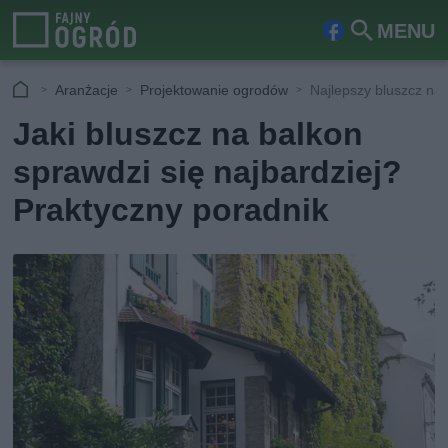
MENU
Fa
Szu
ceb
kaj
Aranżacje
Projektowanie ogrodów
Najlepszy bluszcz na 
ook
Jaki bluszcz na balkon
sprawdzi się najbardziej?
Praktyczny poradnik