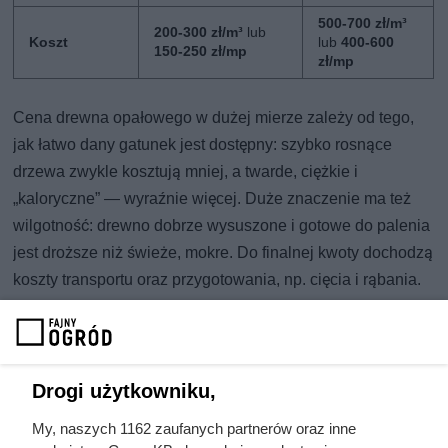
500-700 zł/m³
200-300 zł/m³
lub
Koszt
lub
400-600
150-250 zł/mp
zł/mp
Cena drewna opałowego w dużej mierze zależy od tego,
jak łatwo dany gatunek jest dostępny: szybko rosnące
drzewa zwykle kosztują mniej, a twarde, ciężkie i
„kaloryczne” — wyraźnie więcej. Duże znaczenie ma też
wilgotność: drewno dobrze wysuszone i gotowe do palenia
jest droższe niż świeże, mokre. Do finalnej kwoty dochodzą
koszty transportu oraz przygotowania, np. cięcia i rąbania.
W szczycie sezonu grzewczego popyt rośnie, a wraz z nim
stawki — dlatego najkorzystniej jest kupić drewno
wcześniej i dać mu czas na dosuszenie.
Drogi użytkowniku,
Topola jako opał: cena kontra
My, naszych 1162 zaufanych partnerów oraz inne
wydajność