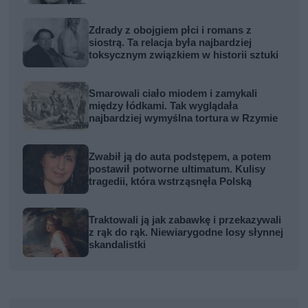
Zdrady z obojgiem płci i romans z
siostrą. Ta relacja była najbardziej
toksycznym związkiem w historii sztuki
Smarowali ciało miodem i zamykali
między łódkami. Tak wyglądała
najbardziej wymyślna tortura w Rzymie
Zwabił ją do auta podstępem, a potem
postawił potworne ultimatum. Kulisy
tragedii, która wstrząsnęła Polską
Traktowali ją jak zabawkę i przekazywali
z rąk do rąk. Niewiarygodne losy słynnej
skandalistki