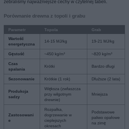
zebraliśmy najważniejsze cechy w czytelnej tabeli.
Porównanie drewna z topoli i grabu
Parametr
Topola
Grab
Wartość
14-15 MJ/kg
19-21 MJ/kg
energetyczna
Gęstość
~450 kg/m³
~820 kg/m³
Czas
Krótki
Bardzo długi
spalania
Sezonowanie
Krótkie (1 rok)
Dłuższe (2 lata)
Większa (zwłaszcza
Produkcja
przy wilgotnym
Mniejsza
sadzy
drewnie)
Rozpałka,
Podstawowe
Zastosowani
dogrzewanie w
paliwo opałowe
e
cieplejszych
na zimę
okresach