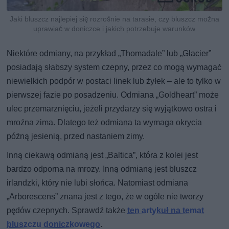
Jaki bluszcz najlepiej się rozrośnie na tarasie, czy bluszcz można
uprawiać w doniczce i jakich potrzebuje warunków
Niektóre odmiany, na przykład „Thomadale” lub „Glacier”
posiadają słabszy system czepny, przez co mogą wymagać
niewielkich podpór w postaci linek lub żyłek – ale to tylko w
pierwszej fazie po posadzeniu. Odmiana „Goldheart” może
ulec przemarznięciu, jeżeli przydarzy się wyjątkowo ostra i
mroźna zima. Dlatego też odmiana ta wymaga okrycia
późną jesienią, przed nastaniem zimy.
Inną ciekawą odmianą jest „Baltica”, która z kolei jest
bardzo odporna na mrozy. Inną odmianą jest bluszcz
irlandzki, który nie lubi słońca. Natomiast odmiana
„Arborescens” znana jest z tego, że w ogóle nie tworzy
pędów czepnych. Sprawdź także
ten artykuł na temat
bluszczu doniczkowego
.