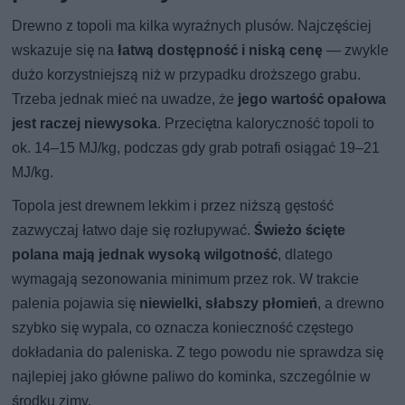
Drewno z topoli ma kilka wyraźnych plusów. Najczęściej
wskazuje się na
łatwą dostępność i niską cenę
— zwykle
dużo korzystniejszą niż w przypadku droższego grabu.
Trzeba jednak mieć na uwadze, że
jego wartość opałowa
jest raczej niewysoka
. Przeciętna kaloryczność topoli to
ok. 14–15 MJ/kg, podczas gdy grab potrafi osiągać 19–21
MJ/kg.
Topola jest drewnem lekkim i przez niższą gęstość
zazwyczaj łatwo daje się rozłupywać.
Świeżo ścięte
polana mają jednak wysoką wilgotność
, dlatego
wymagają sezonowania minimum przez rok. W trakcie
palenia pojawia się
niewielki, słabszy płomień
, a drewno
szybko się wypala, co oznacza konieczność częstego
dokładania do paleniska. Z tego powodu nie sprawdza się
najlepiej jako główne paliwo do kominka, szczególnie w
środku zimy.