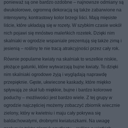
ponieważ są one bardzo ozdobne – najnowsze odmiany są
dwukolorowe, ogromną dekoracją są także zabarwione na
intensywny, kontrastowy kolor brzegi liści. Mają mięsiste
liście, które układają się w rozety. W szybkim czasie wokół
nich pojawi się mnóstwo maleńkich rozetek. Dzięki nim
skalniaki w ogrodzie wspaniale prezentują się także zimą i
jesienią – rośliny te nie tracą atrakcyjności przez cały rok.
Równie popularne kwiaty na skalniak to wszelkie niskie,
płożące gatunki, które wytwarzają bujne kwiaty. To dzięki
nim skalniaki ogrodowe żyją i wyglądają naprawdę
przepięknie. Gęste, ukwiecone kaskady, które miękko
spływają ze skał lub miękkie, bujne i bardzo kolorowe
poduchy – możliwości jest bardzo wiele. Z tej grupy w
ogrodzie najczęściej możemy zobaczyć zbiornik wiecznie
zielony, który w kwietniu i maju cały pokrywa się
baldachowatymi, drobnymi kwiatuszkami. Na uwagę