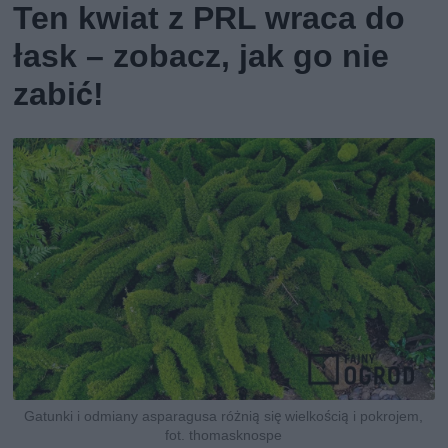
Ten kwiat z PRL wraca do
łask – zobacz, jak go nie
zabić!
Gatunki i odmiany asparagusa różnią się wielkością i pokrojem,
fot. thomasknospe