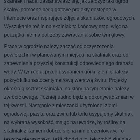
skalniak i nadal zastanawiasz się, jak założyć taki ogród
skalny, pomocne będą gotowe projekty dostępne w
Internecie oraz inspirujące zdjęcia skalniaków ogrodowych.
Wyszukanie roślin na skalniak to końcowy etap, więc na
początku nie ma potrzeby zawracania sobie tym głowy.
Prace w ogrodzie należy zacząć od oczyszczenia
powierzchni w planowanym miejscu na skalniak oraz od
zapewnienia przyszłej konstrukcji odpowiedniego drenażu
wody. W tym celu, przed usypaniem górki, ziemię należy
pokryć kilkunastocentymetrową warstwą żwiru. Projekty
określają kształt skalniaka, na który na tym etapie należy
zwrócić uwagę. Później trudno będzie dokonywać zmian w
tej kwestii. Następnie z mieszanki użyźnionej ziemi
ogrodowej, piasku oraz żwiru lub torfu usypujemy skalniak
na wybraną wysokość, mając na uwadze, by rośliny na
skalniak z kamieni dobrze się na nim prezentowały. To
jeszcze nie wszystko, jeśli chodzi o to, jak zrobić skalniak