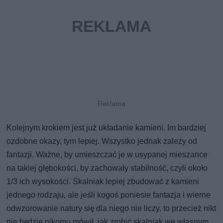
Kolejnym krokiem jest już układanie kamieni. Im bardziej
ozdobne okazy, tym lepiej. Wszystko jednak zależy od
fantazji. Ważne, by umieszczać je w usypanej mieszance
na takiej głębokości, by zachowały stabilność, czyli około
1/3 ich wysokości. Skalniak lepiej zbudować z kamieni
jednego rodzaju, ale jeśli kogoś poniesie fantazja i wierne
odwzorowanie natury się dla niego nie liczy, to przecież nikt
nie będzie nikomu mówił, jak zrobić skalniak we własnym