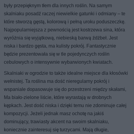
były przepięknym tłem dla innych roślin. Na samym
skalniaku posadź raczej niewielkie gatunki i odmiany – te
które stworzą gęstą, kolorową i pełną uroku poduszeczkę.
Najpopularniejsza z pewnością jest kostrzewa sina, która
wyróżnia się wyjątkową, niebieską barwą źdźbeł. Jest
niska i bardzo gęsta, ma kulisty pokrój. Fantastycznie
będzie prezentowała się w tle pojedynczych roślin
cebulowych o intensywnie wybarwionych kwiatach.
Skalniaki w ogrodzie to także idealne miejsce dla kłosówki
wełnistej. Ta roślina ma dość nieregularny pokrój i
wspaniale dopasowuje się do przestrzeni między skałami,
Ma biało-zielone liście, które wyrastają w drobnych
kępkach. Jest dość niska i dzięki temu nie zdominuje całej
kompozycji. Jeżeli jednak masz ochotę na jakiś
dominujący, trawiasty akcent na swoim skalniaku,
koniecznie zainteresuj się turzycami. Mają długie,