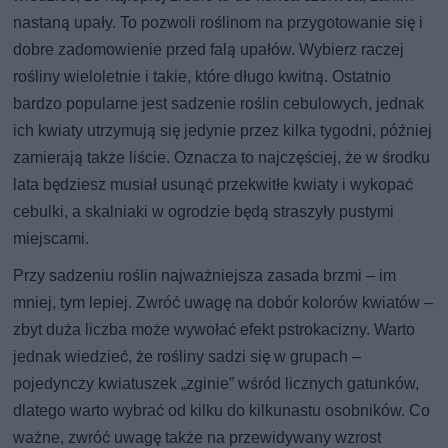
nastaną upały. To pozwoli roślinom na przygotowanie się i
dobre zadomowienie przed falą upałów. Wybierz raczej
rośliny wieloletnie i takie, które długo kwitną. Ostatnio
bardzo popularne jest sadzenie roślin cebulowych, jednak
ich kwiaty utrzymują się jedynie przez kilka tygodni, później
zamierają także liście. Oznacza to najczęściej, że w środku
lata będziesz musiał usunąć przekwitłe kwiaty i wykopać
cebulki, a skalniaki w ogrodzie będą straszyły pustymi
miejscami.
Przy sadzeniu roślin najważniejsza zasada brzmi – im
mniej, tym lepiej. Zwróć uwagę na dobór kolorów kwiatów –
zbyt duża liczba może wywołać efekt pstrokacizny. Warto
jednak wiedzieć, że rośliny sadzi się w grupach –
pojedynczy kwiatuszek „zginie” wśród licznych gatunków,
dlatego warto wybrać od kilku do kilkunastu osobników. Co
ważne, zwróć uwagę także na przewidywany wzrost