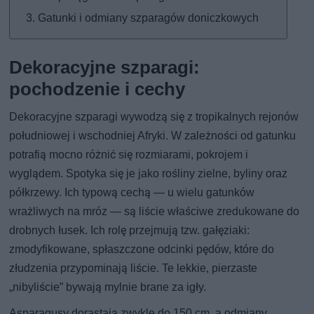
Gatunki i odmiany szparagów doniczkowych
Dekoracyjne szparagi:
pochodzenie i cechy
Dekoracyjne szparagi wywodzą się z tropikalnych rejonów
południowej i wschodniej Afryki. W zależności od gatunku
potrafią mocno różnić się rozmiarami, pokrojem i
wyglądem. Spotyka się je jako rośliny zielne, byliny oraz
półkrzewy. Ich typową cechą — u wielu gatunków
wrażliwych na mróz — są liście właściwe zredukowane do
drobnych łusek. Ich rolę przejmują tzw. gałęziaki:
zmodyfikowane, spłaszczone odcinki pędów, które do
złudzenia przypominają liście. Te lekkie, pierzaste
„nibyliście” bywają mylnie brane za igły.
Asparagusy dorastają zwykle do 150 cm, a odmiany