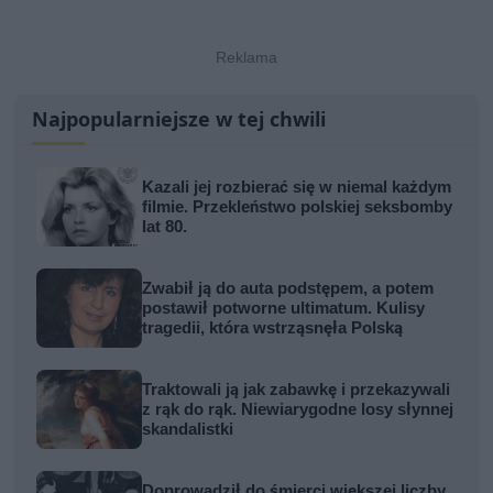
Najpopularniejsze w tej chwili
Kazali jej rozbierać się w niemal każdym
filmie. Przekleństwo polskiej seksbomby
lat 80.
Zwabił ją do auta podstępem, a potem
postawił potworne ultimatum. Kulisy
tragedii, która wstrząsnęła Polską
Traktowali ją jak zabawkę i przekazywali
z rąk do rąk. Niewiarygodne losy słynnej
skandalistki
Doprowadził do śmierci większej liczby