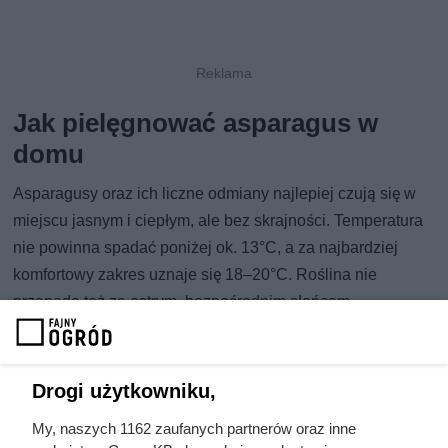
Jak pielęgnować asparagus w
domu
Asparagusy oraz ich liczne odmiany najlepiej czują się w
miejscu jasnym i ciepłym, ale bez skrajności. Temperatura
nie powinna spadać poniżej ok. 13°C, a za najbardziej
komfortowy zakres uznaje się 18–20°C. Roślina nie
przepada też za ostrym, bezpośrednim słońcem —
zwłaszcza letnie promienie w południe mogą powodować
przypalenia i żółknięcie liści (gałęziaków). Za to łagodne
słońce rano lub późnym popołudniem zwykle jej nie
Drogi użytkowniku,
szkodzi. Przy dłuższym niedoborze światła asparagus
My, naszych 1162 zaufanych partnerów oraz inne
potrafi gubić liście albo wypuszczać wyraźnie wydłużone,