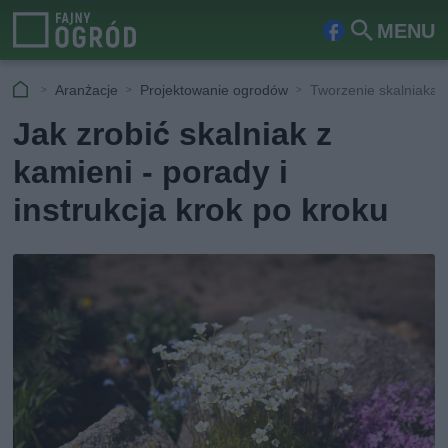
MENU
Fa
Szu
ceb
kaj
Aranżacje
Projektowanie ogrodów
Tworzenie skalniaka z
ook
Jak zrobić skalniak z
kamieni - porady i
instrukcja krok po kroku