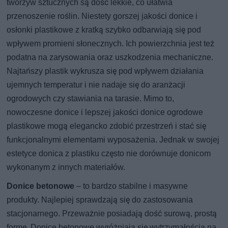
tworzyw sztucznych są dość lekkie, co ułatwia
przenoszenie roślin. Niestety gorszej jakości donice i
osłonki plastikowe z kratką szybko odbarwiają się pod
wpływem promieni słonecznych. Ich powierzchnia jest też
podatna na zarysowania oraz uszkodzenia mechaniczne.
Najtańszy plastik wykrusza się pod wpływem działania
ujemnych temperatur i nie nadaje się do aranżacji
ogrodowych czy stawiania na tarasie. Mimo to,
nowoczesne donice i lepszej jakości donice ogrodowe
plastikowe mogą elegancko zdobić przestrzeń i stać się
funkcjonalnymi elementami wyposażenia. Jednak w swojej
estetyce donica z plastiku często nie dorównuje donicom
wykonanym z innych materiałów.
Donice betonowe
– to bardzo stabilne i masywne
produkty. Najlepiej sprawdzają się do zastosowania
stacjonarnego. Przeważnie posiadają dość surową, prostą
formę. Donice betonowe wyróżniają się wytrzymałością na