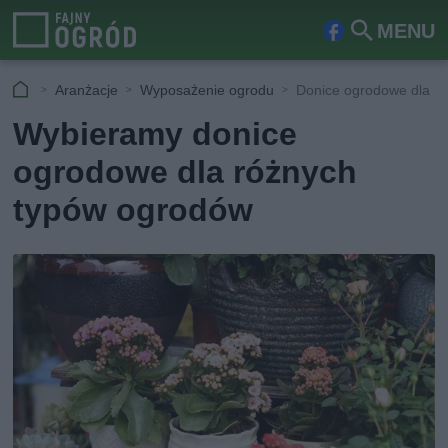
MENU
Fa
Szu
ceb
kaj
Aranżacje
Wyposażenie ogrodu
Donice ogrodowe dla r
ook
Wybieramy donice
ogrodowe dla różnych
typów ogrodów