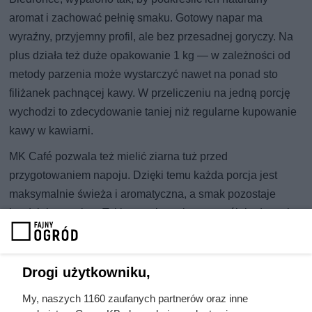
aromat i zachować pełnię smaku. Gotowy napar ma
wyraźny, przyjemny profil, ale bez przesadnej goryczy. Na
plus działa też duże opakowanie 1 kg — w zależności od
metody parzenia może wystarczyć nawet na ponad sto
filiżanek pachnącej kawy. W przeliczeniu na jedną porcję
wychodzi to zdecydowanie taniej niż regularne kupowanie
kawy w kawiarni.
MK Café pozwala też mielić ziarna tuż przed
przygotowaniem napoju. Dzięki temu każda porcja jest
maksymalnie świeża i aromatyczna, a smak pozostaje
bardziej wyrazisty. Takie rozwiązanie szczególnie docenią
użytkownicy ekspresów automatycznych oraz posiadacze
młynków, którzy chcą wyciągnąć z ziaren wszystko, co
najlepsze.
Drogi użytkowniku,
My, naszych 1160 zaufanych partnerów oraz inne