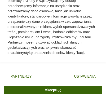
podmioty z Grupy KB.pl uzyskujemy dostęp i
przechowujemy informacje na urządzeniu oraz
przetwarzamy dane osobowe, takie jak unikalne
identyfikatory, standardowe informacje wysyłane przez
urządzenie czy dane przeglądania w celu zapewniania
spersonalizowanych reklam, wybór spersonalizowanych
treści, pomiar reklam i treści, badanie odbiorców oraz
ulepszanie usług. Za zgodą Użytkownika my i Zaufani
Partnerzy możemy używać dokładnych danych
geolokalizacyjnych oraz aktywnie skanować
charakterystykę urządzenia do celów identyfikacji.
Ponieważ cenimy Twoją prywatność, prosimy o zgodę na
korzystanie z tych technologii poprzez kliknięcie
„Akceptuję”. Zgoda jest dobrowolna i zawsze możesz ją
zmienić/wycofać klikając przycisk ustawień prywatności
PARTNERZY
USTAWIENIA
znajdujący się w lewym dolnym rogu strony. Niektóre
rodzaje przetwarzania danych nie wymagają zgody
użytkownika, ale masz prawo sprzeciwić się takiemu
Akceptuję
przetwarzaniu. Preferencje będą miały zastosowania tylko
na tej witrynie.