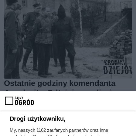
Ostatnie godziny komendanta
Auschwitz. Odtajnione zdjęcia
pokazują, co działo się przed
szubienicą
Drogi użytkowniku,
My, naszych 1162 zaufanych partnerów oraz inne