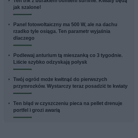
Ten trik z burakiem odmieni surfinie. Kwiaty będą
jak szalone!
Panel fotowoltaiczny ma 500 W, ale na dachu
rzadko tyle osiąga. Ten parametr wyjaśnia
dlaczego
Podlewaj anturium tą mieszanką co 3 tygodnie.
Liście szybko odzyskają połysk
Twój ogród może kwitnąć do pierwszych
przymrozków. Wystarczy teraz posadzić te kwiaty
Ten błąd w czyszczeniu pieca na pellet drenuje
portfel i grozi awarią