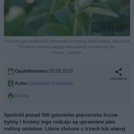
Podczas gdy większość pięciorników rozwija żółte kwiaty, pięciornik
Thurbera zwraca uwagę intensywną czerwienią, fot.
Flower_Garden
Opublikowano:
08.08.2026
Udostępnij
Autor:
Stanisław Kozłowski
Drukuj
Spośród ponad 500 gatunków pięciornika liczne
byliny i krzewy tego rodzaju są uprawiane jako
rośliny ozdobne. Liście złożone z trzech lub więcej