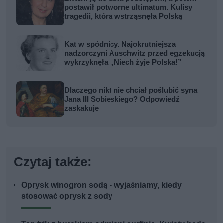
postawił potworne ultimatum. Kulisy
tragedii, która wstrząsnęła Polską
Kat w spódnicy. Najokrutniejsza
nadzorczyni Auschwitz przed egzekucją
wykrzyknęła „Niech żyje Polska!”
Dlaczego nikt nie chciał poślubić syna
Jana III Sobieskiego? Odpowiedź
zaskakuje
Czytaj także:
Oprysk winogron sodą - wyjaśniamy, kiedy
stosować oprysk z sody