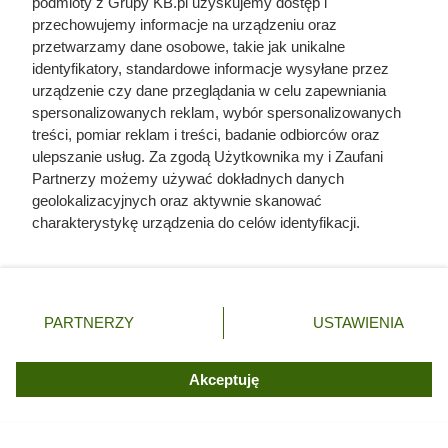
podmioty z Grupy KB.pl uzyskujemy dostęp i
przechowujemy informacje na urządzeniu oraz
przetwarzamy dane osobowe, takie jak unikalne
identyfikatory, standardowe informacje wysyłane przez
urządzenie czy dane przeglądania w celu zapewniania
spersonalizowanych reklam, wybór spersonalizowanych
treści, pomiar reklam i treści, badanie odbiorców oraz
ulepszanie usług. Za zgodą Użytkownika my i Zaufani
Partnerzy możemy używać dokładnych danych
geolokalizacyjnych oraz aktywnie skanować
charakterystykę urządzenia do celów identyfikacji.
Ponieważ cenimy Twoją prywatność, prosimy o zgodę na
Dziennikarze ujawnili
korzystanie z tych technologii poprzez kliknięcie
pochodzenie mięsa z Dino. Klienci
„Akceptuję”. Zgoda jest dobrowolna i zawsze możesz ją
zmienić/wycofać klikając przycisk ustawień prywatności
zaskoczeni
PARTNERZY
USTAWIENIA
znajdujący się w lewym dolnym rogu strony. Niektóre
rodzaje przetwarzania danych nie wymagają zgody
użytkownika, ale masz prawo sprzeciwić się takiemu
Akceptuję
przetwarzaniu. Preferencje będą miały zastosowania tylko
na tej witrynie.