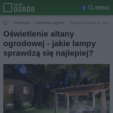
MENU
Fa
Szu
ceb
kaj
Aranżacje
Zabudowa ogrodu
Najlepsze lampy do altany
ook
Oświetlenie altany
ogrodowej - jakie lampy
sprawdzą się najlepiej?