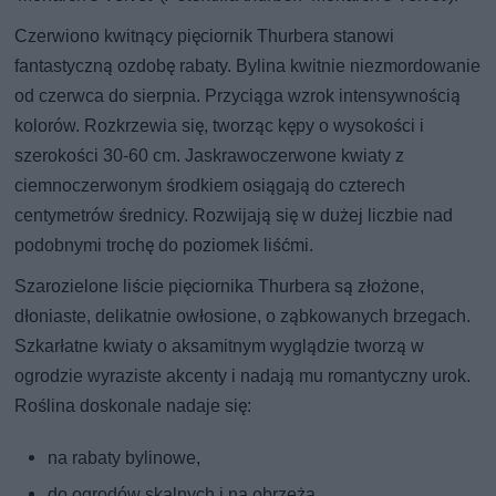
Czerwiono kwitnący pięciornik Thurbera stanowi
fantastyczną ozdobę rabaty. Bylina kwitnie niezmordowanie
od czerwca do sierpnia. Przyciąga wzrok intensywnością
kolorów. Rozkrzewia się, tworząc kępy o wysokości i
szerokości 30-60 cm. Jaskrawoczerwone kwiaty z
ciemnoczerwonym środkiem osiągają do czterech
centymetrów średnicy. Rozwijają się w dużej liczbie nad
podobnymi trochę do poziomek liśćmi.
Szarozielone liście pięciornika Thurbera są złożone,
dłoniaste, delikatnie owłosione, o ząbkowanych brzegach.
Szkarłatne kwiaty o aksamitnym wyglądzie tworzą w
ogrodzie wyraziste akcenty i nadają mu romantyczny urok.
Roślina doskonale nadaje się:
na rabaty bylinowe,
do ogrodów skalnych i na obrzeża,