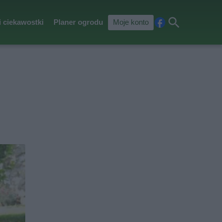
i ciekawostki
Planer ogrodu
Moje konto
Fa
Szu
ceb
kaj
ook