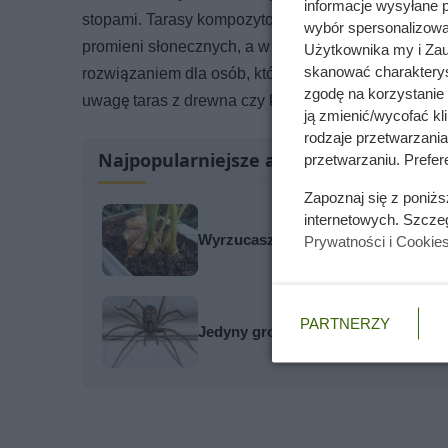
informacje wysyłane 
stopami. Tarasy kompozytowe nie posiadają takich 
wybór spersonalizowan
promieni słonecznych, a w porze wieczornej staje s
Użytkownika my i Zau
skanować charakterys
rozwiązaniem dla osób, które lubią przechadzać si
zgodę na korzystanie 
uwagę taras z drewna czy komponent, jaki stanowi 
ją zmienić/wycofać kl
rodzaje przetwarzani
Najpopularniejsze artykuły
przetwarzaniu. Prefere
Zapoznaj się z poniż
internetowych. Szcze
Wyrzucasz ten kawałek imbiru? Za 
Prywatności i Cookie
PARTNERZY
Jedyny groźny pająk w Polsce właś