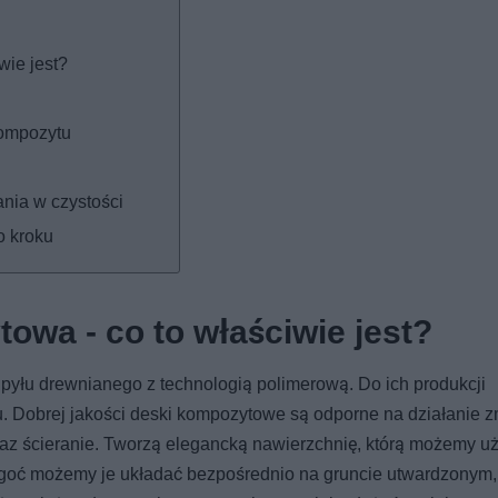
wie jest?
kompozytu
nia w czystości
o kroku
wa - co to właściwie jest?
yłu drewnianego z technologią polimerową. Do ich produkcji
u. Dobrej jakości deski kompozytowe są odporne na działanie 
raz ścieranie. Tworzą elegancką nawierzchnię, którą możemy u
ilgoć możemy je układać bezpośrednio na gruncie utwardzonym,