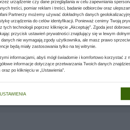
przez urządzenie czy dane przeglądania w celu zapewniania sperson
zalet. Deska na taras szybko nagrzewa się pod wpływem działa
ych treści, pomiar reklam i treści, badanie odbiorców oraz ulepszan
ię zimna i nieprzyjemna w dotyku. Dlatego nie będzie dobrym
fani Partnerzy możemy używać dokładnych danych geolokalizacyjn
tykę urządzenia do celów identyfikacji. Ponieważ cenimy Twoją pry
ę po tarasie gołymi stopami. Modne kolory, zarówno jeśli weźm
z tych technologii poprzez kliknięcie „Akceptuję”. Zgoda jest dobro
deska kompozytowa, to przede wszystkim ciemny brąz lub jasny
ikając przycisk ustawień prywatności znajdujący się w lewym dolnym
a danych nie wymagają zgody użytkownika, ale masz prawo sprzeciw
ncje będą miały zastosowania tylko na tej witrynie.
szymi informacjami, abyś mógł świadomie i komfortowo korzystać z
gółowe informacje dotyczące przetwarzania Twoich danych znajdzi
kilka miesięcy możesz tego żałować
s
oraz po kliknięciu w „Ustawienia”.
USTAWIENIA
nie wchodzi do domów. Polacy nie wiedzą, jak reagować