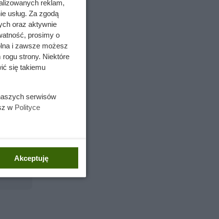
alizowanych reklam,
nia
ie usług. Za zgodą
ych oraz aktywnie
watność, prosimy o
iemy pod
wolna i zawsze możesz
 brąz.
 rogu strony. Niektóre
ić się takiemu
 naszych serwisów
esz w
Polityce
Akceptuję