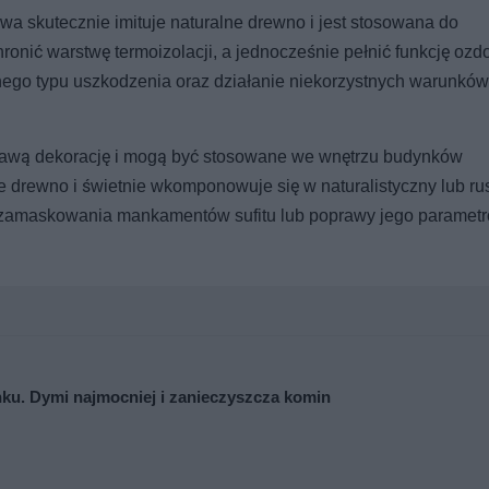
wa skutecznie imituje naturalne drewno i jest stosowana do
nić warstwę termoizolacji, a jednocześnie pełnić funkcję ozd
ego typu uszkodzenia oraz działanie niekorzystnych warunków
kawą dekorację i mogą być stosowane we wnętrzu budynków
e drewno i świetnie wkomponowuje się w naturalistyczny lub ru
 zamaskowania mankamentów sufitu lub poprawy jego paramet
nku. Dymi najmocniej i zanieczyszcza komin