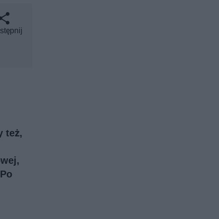
stępnij
 też,
wej,
 Po