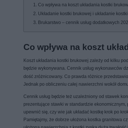
Co wpływa na koszt układania kostki bruko
Układanie kostki brukowej i układanie kostk
Brukarstwo – cennik usług dodatkowych 20
Co wpływa na koszt układ
Koszt układania kostki brukowej zależy od kilku p
będzie wykonywana. Cennik usług wykonawców dzi
dość zróżnicowany. Co prawda różnice przedstawio
Jednak po obliczeniu całej nawierzchni wokół do
Cennik usług będzie też uzależniony od stawek ko
prezentujące stawki w standardzie ekonomicznym,
upewnić się, czy wie jak układać kostkę krok po kr
Pamiętajmy, że dobrze ułożona kostka granitowa czy
ułożona nawierzchnia z kostki zyska dużą trwałość