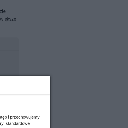
zie
jwiększe
stęp i przechowujemy
ory, standardowe