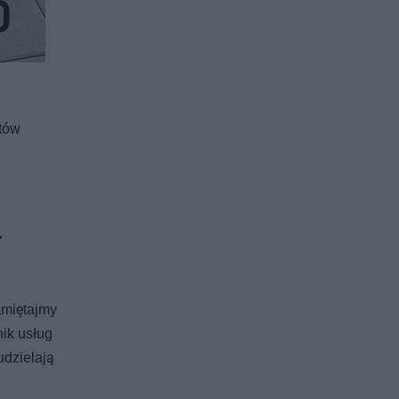
ntów
–
amiętajmy
nik usług
udzielają