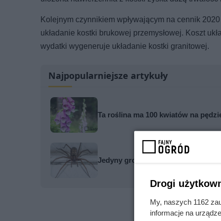
Kolejnym czynnikiem wpływającym na cennik 2020 ok
układanie kostki brukowej przemysłowej. Koszt ukła
wydatki wygeneruje układanie kostki granitowej.
Najpopularniejsze artykuły
Ta roślina ma 100 kwiatów na pędzie
Jedyny groźny pająk w Polsce właś
Drogi użytkown
My, naszych 1162 zau
informacje na urządze