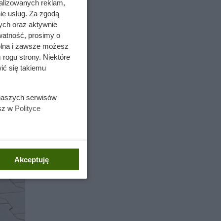
alizowanych reklam,
ie usług. Za zgodą
ych oraz aktywnie
watność, prosimy o
wolna i zawsze możesz
 rogu strony. Niektóre
ić się takiemu
 naszych serwisów
esz w
Polityce
Akceptuję