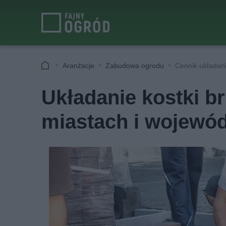
Aranżacje
Zabudowa ogrodu
Cennik układani
Układanie kostki b
miastach i wojewó