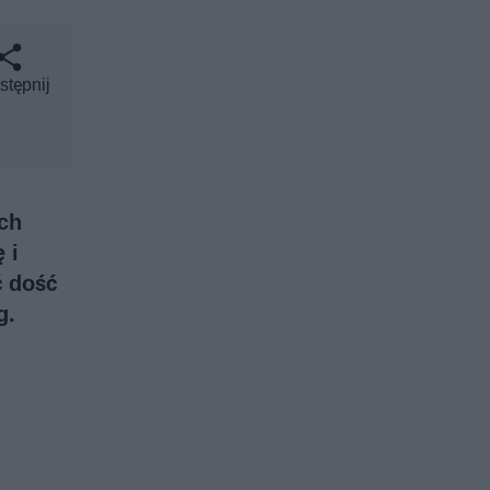
stępnij
ch
 i
ć dość
g.