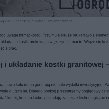
wej 2020 - cennik po miastach i województwach
pod uwagę format kostki. Przyjmuje się, że brukarstwo z eleme
kładanie kostki brukowej o większym formacie. Wiąże się to z
ścią prac.
 i układanie kostki granitowej 
granitowa koło domu generują niemałe wydatki inwestycyjne. P
 wiele długich lat. Dlatego poniżej prezentujemy poglądowy cen
ać kostkę krok po kroku, posiadają zaplecze technologiczne i 