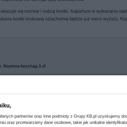
azuje się rozmiar i rodzaj kostki. Najtańsze w wykonaniu będ
dania kostki brukowej szlachetnej będzie już nieco wyższy. Na
. Nasiona kosztują 3 zł
nie wchodzi do domów. Polacy nie wiedzą, jak reagować
iku,
fanych partnerów oraz inne podmioty z Grupy KB.pl uzyskujemy do
niu oraz przetwarzamy dane osobowe, takie jak unikalne identyfikat