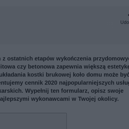
Udo
ym z ostatnich etapów wykończenia przydomowy
nitowa czy betonowa zapewnia większą estetykę
 układania kostki brukowej koło domu może by
entujemy cennik 2020 najpopularniejszych usłu
karskich.
Wypełnij ten formularz
, opisz swoje
najlepszymi wykonawcami w Twojej okolicy.