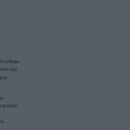
ym usługa
może być
ące.
my
cę warto
.
wo