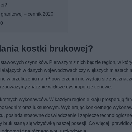
wej?
i granitowej – cennik 2020
20
ania kostki brukowej?
odstawowych czynników. Pierwszym z nich będzie region, w któr
ałających w danych województwach czy większych miastach 
2
ne w przeliczeniu na m
powierzchni nie wydają się zbyt znacz
mu zauważymy znacznie większe dysproporcje cenowe.
nkretnych wykonawców. W każdym regionie kraju prosperują fir
 pośrednim oraz luksusowym. Wybierając konkretnego wykonaw
oku, posiada stosowne doświadczenie i zaplecze technologiczne
 bruk staną się wizytówką naszej posesji. Co więcej, prawidło
 i odporność na różnego typu uszkodzenia.