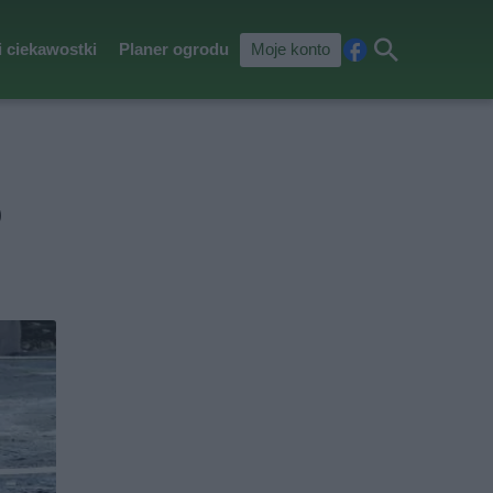
i ciekawostki
Planer ogrodu
Moje konto
Fa
Szu
ceb
kaj
ook
o