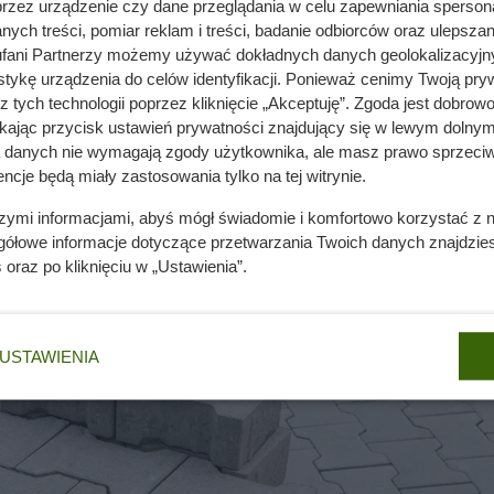
przez urządzenie czy dane przeglądania w celu zapewniania sperson
ych treści, pomiar reklam i treści, badanie odbiorców oraz ulepszan
fani Partnerzy możemy używać dokładnych danych geolokalizacyjn
tykę urządzenia do celów identyfikacji. Ponieważ cenimy Twoją pry
z tych technologii poprzez kliknięcie „Akceptuję”. Zgoda jest dobro
ikając przycisk ustawień prywatności znajdujący się w lewym dolnym
a danych nie wymagają zgody użytkownika, ale masz prawo sprzeciw
ncje będą miały zastosowania tylko na tej witrynie.
szymi informacjami, abyś mógł świadomie i komfortowo korzystać z
gółowe informacje dotyczące przetwarzania Twoich danych znajdzi
s
oraz po kliknięciu w „Ustawienia”.
USTAWIENIA