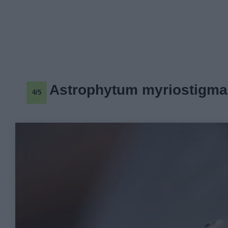
Astrophytum myriostigma
4/5