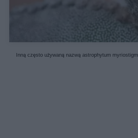
Inną często używaną nazwą astrophytum myriostigma 