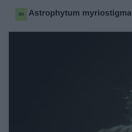
Astrophytum myriostigma
5/5