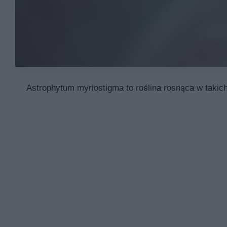
Astrophytum myriostigma to roślina rosnąca w taki