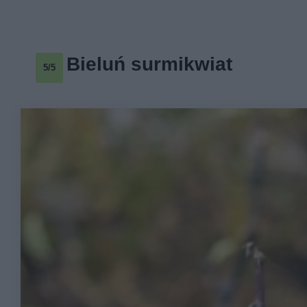
Bieluń surmikwiat
5/5