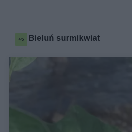
Bieluń surmikwiat
4/5