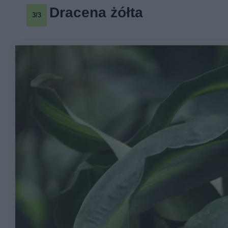
Dracena żółta
3/3