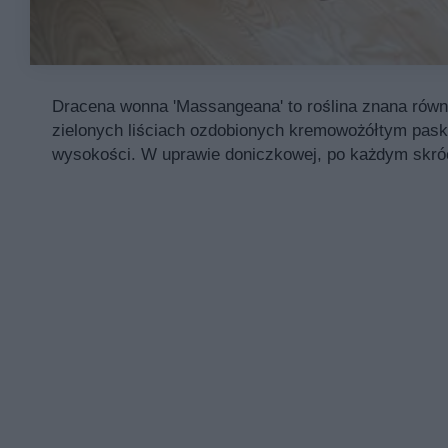
Dracena wonna 'Massangeana' to roślina znana rów
zielonych liściach ozdobionych kremowożółtym pask
wysokości. W uprawie doniczkowej, po każdym skrócen