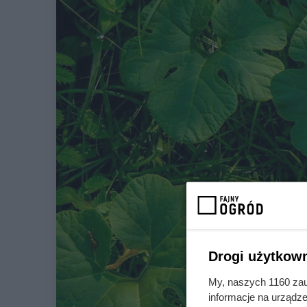
Drogi użytkown
My, naszych 1160 zau
informacje na urządze