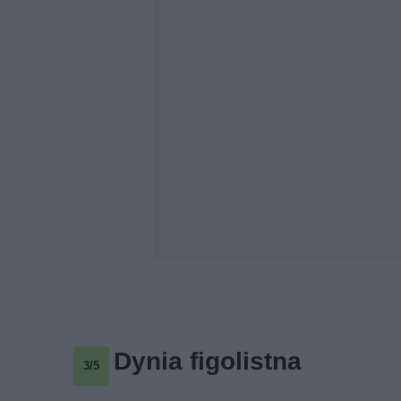
Dynia figolistna
3/5