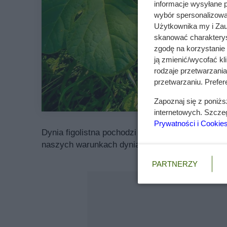
informacje wysyłane 
wybór spersonalizowan
Użytkownika my i Zau
skanować charakterys
zgodę na korzystanie 
ją zmienić/wycofać kl
rodzaje przetwarzani
przetwarzaniu. Prefere
Zapoznaj się z poniż
internetowych. Szcze
Prywatności i Cookie
Dynia figolistna pochodzi z płaskowyżu Meksyku a
naszych warunkach dynia figolistna jest uprawian
PARTNERZY