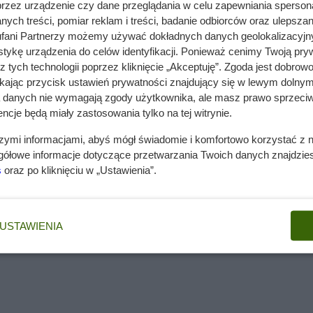
przez urządzenie czy dane przeglądania w celu zapewniania sperson
ych treści, pomiar reklam i treści, badanie odbiorców oraz ulepszan
fani Partnerzy możemy używać dokładnych danych geolokalizacyjn
tykę urządzenia do celów identyfikacji. Ponieważ cenimy Twoją pry
z tych technologii poprzez kliknięcie „Akceptuję”. Zgoda jest dobro
ikając przycisk ustawień prywatności znajdujący się w lewym dolnym
a danych nie wymagają zgody użytkownika, ale masz prawo sprzeciw
ncje będą miały zastosowania tylko na tej witrynie.
szymi informacjami, abyś mógł świadomie i komfortowo korzystać z
gółowe informacje dotyczące przetwarzania Twoich danych znajdzi
s
oraz po kliknięciu w „Ustawienia”.
lbo rejonu Andów, gdzie rośnie jako wieloletnie pnącze. Jej
a jako roślina jednoroczna.
USTAWIENIA