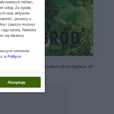
alizowanych reklam,
ie usług. Za zgodą
ych oraz aktywnie
watność, prosimy o
wolna i zawsze możesz
 rogu strony. Niektóre
ić się takiemu
 naszych serwisów
esz w
Polityce
 liście przypominają kształtem liście figowca. W
Akceptuję