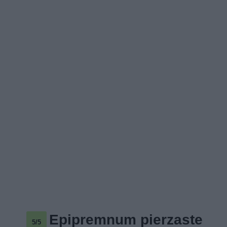
Epipremnum pierzaste
5/5