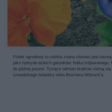
Fiołek ogrodowy to roślina znana również pod nazwą 
jako hybryda dzikich gatunków: fiołka trójbarwnego, 
do późnej jesieni. Tysiące odmian bratków różnią si
szwedzkiego botanika Veita Brechera Wittrock'a.