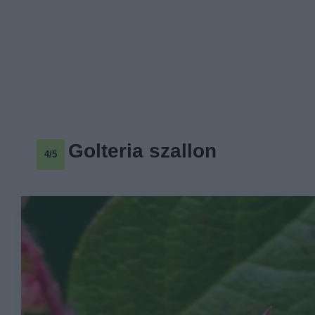
Golteria szallon
4/5