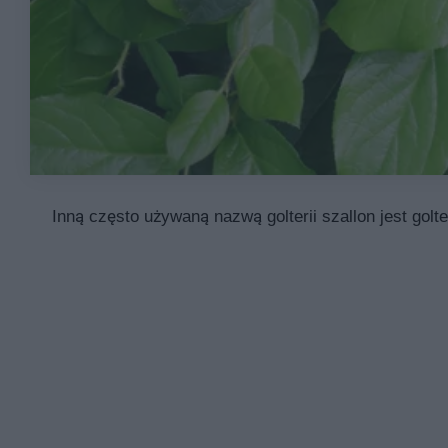
Inną często używaną nazwą golterii szallon jest golt