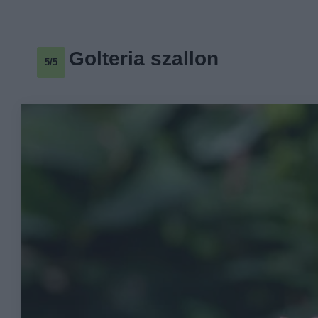
Golteria szallon
5/5