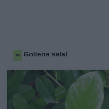
Golteria salal
3/5