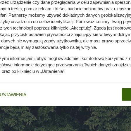
przez urządzenie czy dane przeglądania w celu zapewniania sperson
ych treści, pomiar reklam i treści, badanie odbiorców oraz ulepszan
fani Partnerzy możemy używać dokładnych danych geolokalizacyjn
tykę urządzenia do celów identyfikacji. Ponieważ cenimy Twoją pry
z tych technologii poprzez kliknięcie „Akceptuję”. Zgoda jest dobro
ikając przycisk ustawień prywatności znajdujący się w lewym dolnym
a danych nie wymagają zgody użytkownika, ale masz prawo sprzeciw
ncje będą miały zastosowania tylko na tej witrynie.
szymi informacjami, abyś mógł świadomie i komfortowo korzystać z
gółowe informacje dotyczące przetwarzania Twoich danych znajdzi
s
oraz po kliknięciu w „Ustawienia”.
USTAWIENIA