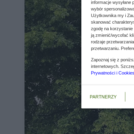
informacje wysyłane 
wybór spersonalizowan
Użytkownika my i Zau
skanować charakterys
zgodę na korzystanie 
ją zmienić/wycofać kl
rodzaje przetwarzani
przetwarzaniu. Prefere
Zapoznaj się z poniż
internetowych. Szcze
Prywatności i Cookie
PARTNERZY