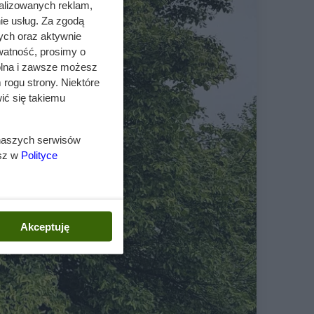
alizowanych reklam,
ie usług. Za zgodą
ych oraz aktywnie
watność, prosimy o
wolna i zawsze możesz
 rogu strony. Niektóre
ić się takiemu
 naszych serwisów
esz w
Polityce
Akceptuję