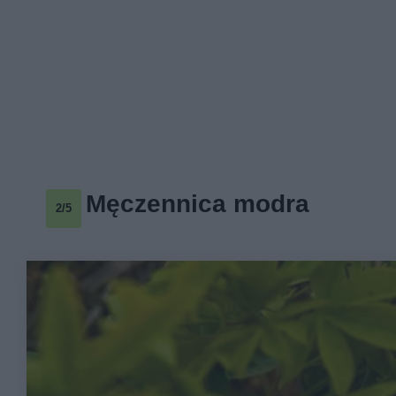
Męczennica modra
2/5