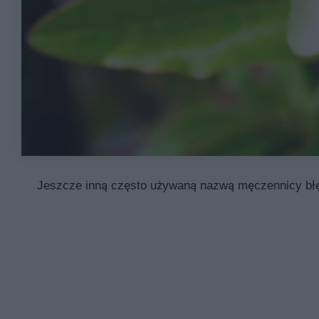
Jeszcze inną często używaną nazwą męczennicy błękitn