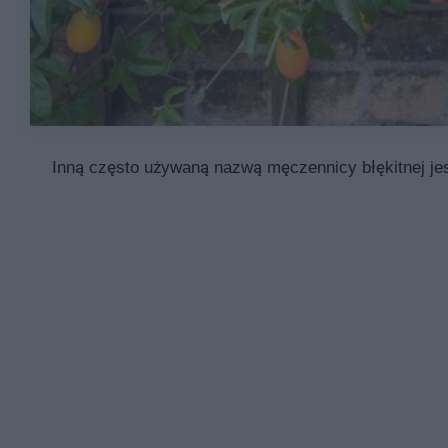
Inną często używaną nazwą męczennicy błękitnej je