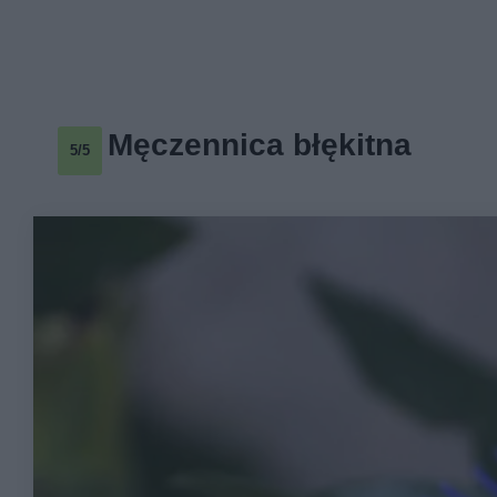
Męczennica błękitna
5/5